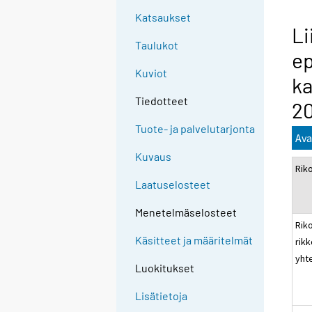
Katsaukset
Li
Taulukot
ep
Kuviot
ka
Tiedotteet
20
Tuote- ja palvelutarjonta
Ava
Kuvaus
Rik
Laatuselosteet
Menetelmäselosteet
Rik
Käsitteet ja määritelmät
rik
yht
Luokitukset
Lisätietoja