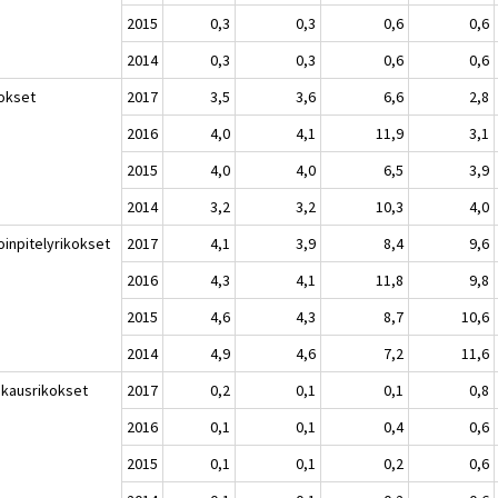
2015
0,3
0,3
0,6
0,6
2014
0,3
0,3
0,6
0,6
okset
2017
3,5
3,6
6,6
2,8
2016
4,0
4,1
11,9
3,1
2015
4,0
4,0
6,5
3,9
2014
3,2
3,2
10,3
4,0
oinpitelyrikokset
2017
4,1
3,9
8,4
9,6
2016
4,3
4,1
11,8
9,8
2015
4,6
4,3
8,7
10,6
2014
4,9
4,6
7,2
11,6
skausrikokset
2017
0,2
0,1
0,1
0,8
2016
0,1
0,1
0,4
0,6
2015
0,1
0,1
0,2
0,6