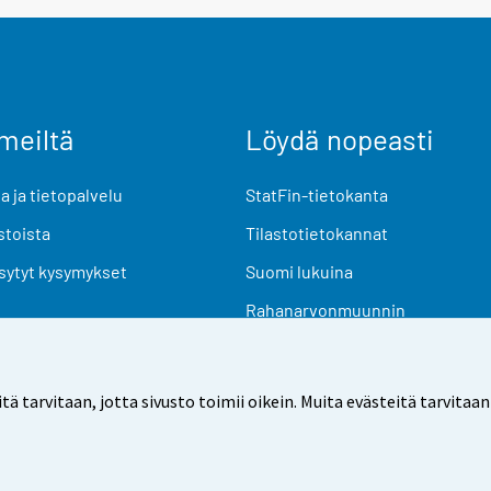
meiltä
Löydä nopeasti
 ja tietopalvelu
StatFin-tietokanta
stoista
Tilastotietokannat
sytyt kysymykset
Suomi lukuina
Rahanarvonmuunnin
Tulevat julkaisut
Tutkimusaineistot
arvitaan, jotta sivusto toimii oikein. Muita evästeitä tarvitaan
Käyttöehdot
Tietosuoja
Saavutettavuus
Tietoa sivu