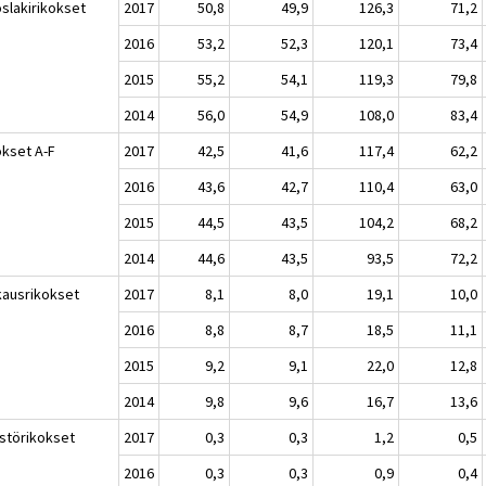
oslakirikokset
2017
50,8
49,9
126,3
71,2
2016
53,2
52,3
120,1
73,4
2015
55,2
54,1
119,3
79,8
2014
56,0
54,9
108,0
83,4
okset A-F
2017
42,5
41,6
117,4
62,2
2016
43,6
42,7
110,4
63,0
2015
44,5
43,5
104,2
68,2
2014
44,6
43,5
93,5
72,2
kausrikokset
2017
8,1
8,0
19,1
10,0
2016
8,8
8,7
18,5
11,1
2015
9,2
9,1
22,0
12,8
2014
9,8
9,6
16,7
13,6
störikokset
2017
0,3
0,3
1,2
0,5
2016
0,3
0,3
0,9
0,4