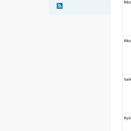
Rik
Rik
Var
Ryö