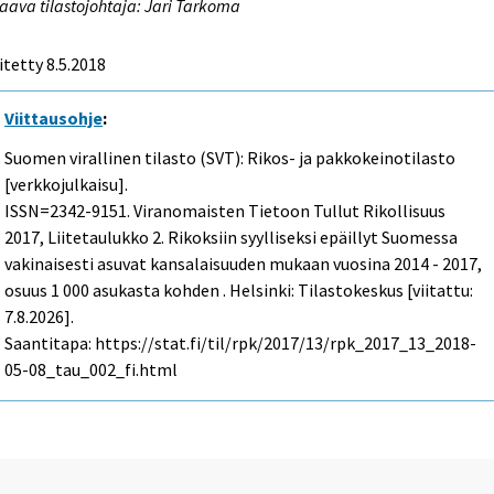
aava tilastojohtaja: Jari Tarkoma
itetty 8.5.2018
Viittausohje
:
Suomen virallinen tilasto (SVT): Rikos- ja pakkokeinotilasto
[verkkojulkaisu].
ISSN=2342-9151.
Viranomaisten Tietoon Tullut Rikollisuus
2017, Liitetaulukko 2. Rikoksiin syylliseksi epäillyt Suomessa
vakinaisesti asuvat kansalaisuuden mukaan vuosina 2014 - 2017,
osuus 1 000 asukasta kohden . Helsinki: Tilastokeskus [viitattu:
7.8.2026].
Saantitapa: https://stat.fi/til/rpk/2017/13/rpk_2017_13_2018-
05-08_tau_002_fi.html