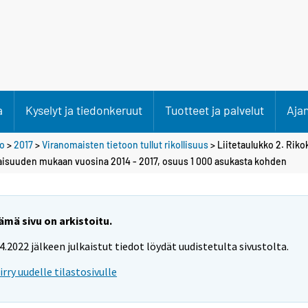
a
Kyselyt ja tiedonkeruut
Tuotteet ja palvelut
Aja
to
>
2017
>
Viranomaisten tietoon tullut rikollisuus
> Liitetaulukko 2. Rikok
laisuuden mukaan vuosina 2014 - 2017, osuus 1 000 asukasta kohden
ämä sivu on arkistoitu.
.4.2022 jälkeen julkaistut tiedot löydät uudistetulta sivustolta.
iirry uudelle tilastosivulle