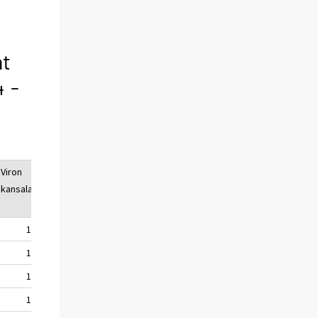
at
 -
Viron
Venäjän/ent.
Somalian
Muiden
kansalaiset
Neuvostoliiton
kansalaiset
ulkomaiden
kansalaiset
kansalaiset
158,5
121,0
229,4
319,3
148,2
110,8
235,4
323,8
144,7
114,3
265,8
338,1
140,1
123,3
268,0
357,5