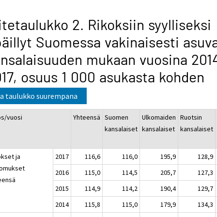
itetaulukko 2. Rikoksiin syylliseksi
äillyt Suomessa vakinaisesti asuv
nsalaisuuden mukaan vuosina 2014
17, osuus 1 000 asukasta kohden
a taulukko suurempana
os/vuosi
Yhteensä
Suomen
Ulkomaiden
Ruotsin
kansalaiset
kansalaiset
kansalaiset
okset ja
2017
116,6
116,0
195,9
128,9
komukset
2016
115,0
114,5
205,7
127,3
eensä
2015
114,9
114,2
190,4
129,7
2014
115,8
115,0
179,9
134,3