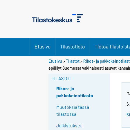
Etusivu
Tilastotieto
Tietoa tilastoist
Etusivu
>
Tilastot
>
Rikos- ja pakkokeinotilas
epäillyt Suomessa vakinaisesti asuvat kansa
TILASTOT
Rikos- ja
T
pakkokeinotilasto
5
Muutoksia tässä
tilastossa
S
Julkistukset