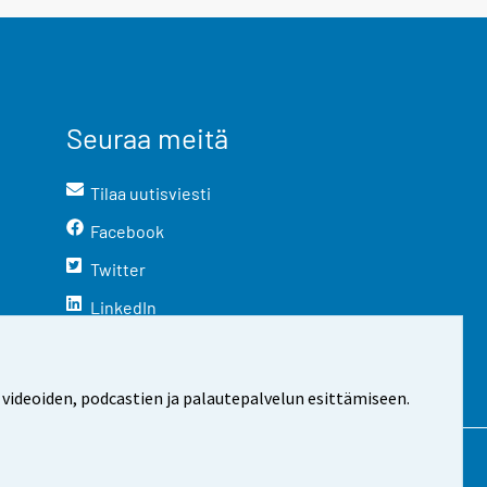
Seuraa meitä
Tilaa uutisviesti
Facebook
Twitter
LinkedIn
YouTube
Instagram
 videoiden, podcastien ja palautepalvelun esittämiseen.
stosta
Evästeasetukset