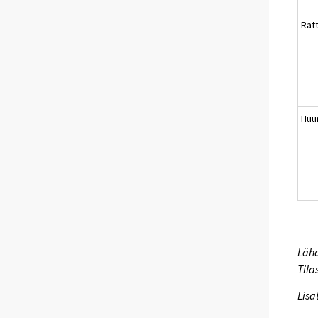
Rat
Huu
Lähd
Tila
Lisä