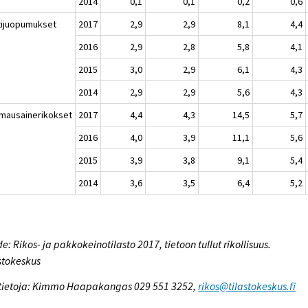
2014
0,1
0,1
0,2
0,6
tijuopumukset
2017
2,9
2,9
8,1
4,4
2016
2,9
2,8
5,8
4,1
2015
3,0
2,9
6,1
4,3
2014
2,9
2,9
5,6
4,3
mausainerikokset
2017
4,4
4,3
14,5
5,7
2016
4,0
3,9
11,1
5,6
2015
3,9
3,8
9,1
5,4
2014
3,6
3,5
6,4
5,2
e: Rikos- ja pakkokeinotilasto 2017, tietoon tullut rikollisuus.
stokeskus
tietoja: Kimmo Haapakangas 029 551 3252,
rikos@tilastokeskus.fi