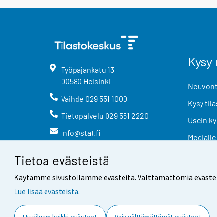
Kysy 
Työpajankatu
13
00580
Helsinki
Neuvonta
Vaihde
029 551 1000
Kysy tila
Tietopalvelu
029 551 2220
Usein ky
info@stat.fi
Medialle
Tietoa evästeistä
Käytämme sivustollamme evästeitä. Välttämättömiä evästeitä t
Lue lisää evästeistä.
Yhteystiedot
Palaute
Hyväksyn kaikki evästeet
Vain välttämättömät evästeet