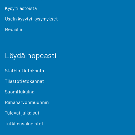
Kysy tilastoista
Usein kysytyt kysymykset
Medialle
Löydä nopeasti
StatFin-tietokanta
Tilastotietokannat
Suomi lukuina
Rahanarvonmuunnin
Tulevat julkaisut
Tutkimusaineistot