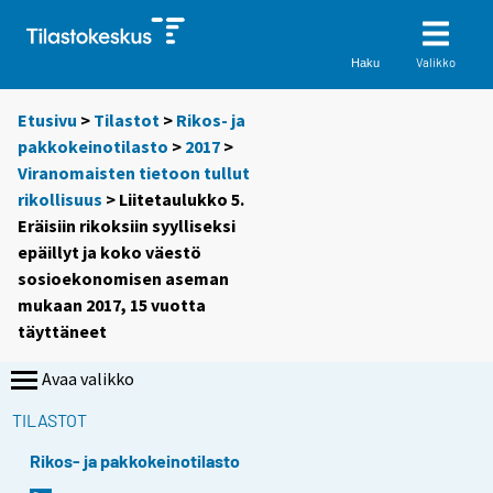
Valikko
Haku
Etusivu
>
Tilastot
>
Rikos- ja
pakkokeinotilasto
>
2017
>
Viranomaisten tietoon tullut
rikollisuus
> Liitetaulukko 5.
Eräisiin rikoksiin syylliseksi
epäillyt ja koko väestö
sosioekonomisen aseman
mukaan 2017, 15 vuotta
täyttäneet
Avaa valikko
TILASTOT
Rikos- ja pakkokeinotilasto