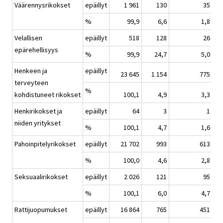
Väärennysrikokset
epäillyt
1 961
130
35
%
99,9
6,6
1,8
Velallisen
epäillyt
518
128
26
epärehellisyys
%
99,9
24,7
5,0
Henkeen ja
epäillyt
23 645
1 154
775
terveyteen
%
kohdistuneet rikokset
100,1
4,9
3,3
Henkirikokset ja
epäillyt
64
3
1
niiden yritykset
%
100,1
4,7
1,6
Pahoinpitelyrikokset
epäillyt
21 702
993
613
%
100,0
4,6
2,8
Seksuaalirikokset
epäillyt
2 026
121
95
%
100,1
6,0
4,7
Rattijuopumukset
epäillyt
16 864
765
451