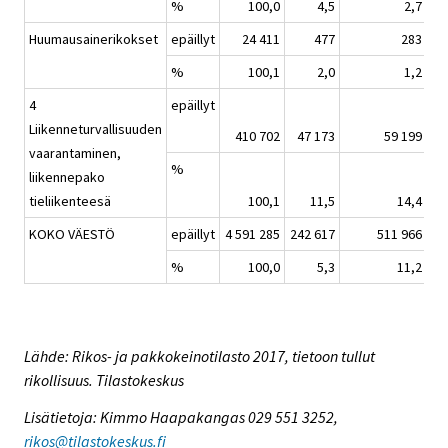
%
100,0
4,5
2,7
Huumausainerikokset
epäillyt
24 411
477
283
%
100,1
2,0
1,2
4
epäillyt
Liikenneturvallisuuden
410 702
47 173
59 199
vaarantaminen,
%
liikennepako
tieliikenteesä
100,1
11,5
14,4
KOKO VÄESTÖ
epäillyt
4 591 285
242 617
511 966
%
100,0
5,3
11,2
Lähde: Rikos- ja pakkokeinotilasto 2017, tietoon tullut
rikollisuus. Tilastokeskus
Lisätietoja: Kimmo Haapakangas 029 551 3252,
rikos@tilastokeskus.fi