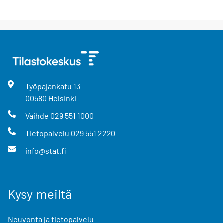
Työpajankatu
13
00580
Helsinki
Vaihde
029 551 1000
Tietopalvelu
029 551 2220
info@stat.fi
Kysy meiltä
Neuvonta ja tietopalvelu