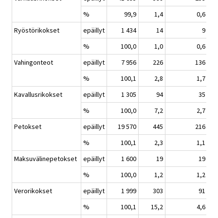
%
99,9
1,4
0,6
Ryöstörikokset
epäillyt
1 434
14
9
%
100,0
1,0
0,6
Vahingonteot
epäillyt
7 956
226
136
%
100,1
2,8
1,7
Kavallusrikokset
epäillyt
1 305
94
35
%
100,0
7,2
2,7
Petokset
epäillyt
19 570
445
216
%
100,1
2,3
1,1
Maksuvälinepetokset
epäillyt
1 600
19
19
%
100,0
1,2
1,2
Verorikokset
epäillyt
1 999
303
91
%
100,1
15,2
4,6