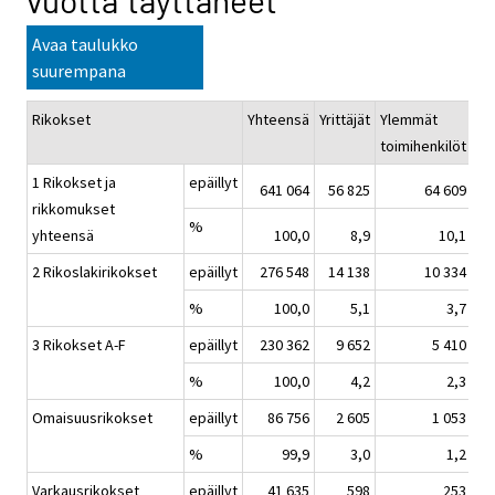
vuotta täyttäneet
Avaa taulukko
suurempana
Rikokset
Yhteensä
Yrittäjät
Ylemmät
Al
toimihenkilöt
to
1 Rikokset ja
epäillyt
641 064
56 825
64 609
rikkomukset
%
yhteensä
100,0
8,9
10,1
2 Rikoslakirikokset
epäillyt
276 548
14 138
10 334
%
100,0
5,1
3,7
3 Rikokset A-F
epäillyt
230 362
9 652
5 410
%
100,0
4,2
2,3
Omaisuusrikokset
epäillyt
86 756
2 605
1 053
%
99,9
3,0
1,2
Varkausrikokset
epäillyt
41 635
598
253