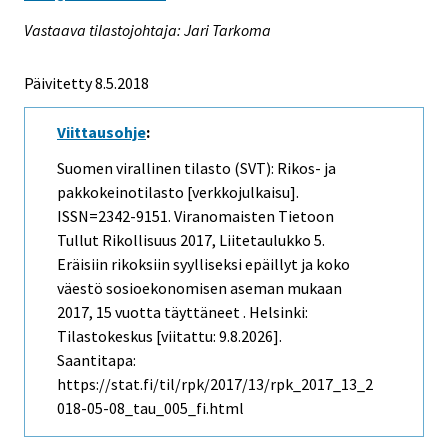
Vastaava tilastojohtaja: Jari Tarkoma
Päivitetty 8.5.2018
Viittausohje
:
Suomen virallinen tilasto (SVT): Rikos- ja
pakkokeinotilasto [verkkojulkaisu].
ISSN=2342-9151.
Viranomaisten Tietoon
Tullut Rikollisuus
2017, Liitetaulukko 5.
Eräisiin rikoksiin syylliseksi epäillyt ja koko
väestö sosioekonomisen aseman mukaan
2017, 15 vuotta täyttäneet . Helsinki:
Tilastokeskus [viitattu: 9.8.2026].
Saantitapa:
https://stat.fi/til/rpk/2017/13/rpk_2017_13_2
018-05-08_tau_005_fi.html