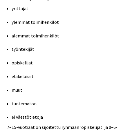
yrittäjät
ylemmät toimihenkilöt
alemmat toimihenkilöt
työntekijät
opiskelijat
eläkeläiset
muut
tuntematon
ei väestötietoja
7–15-vuotiaat on sijoitettu ryhmään 'opiskelijat' ja 0–6-