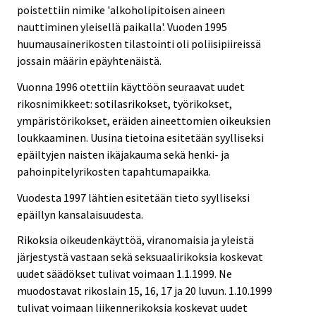
poistettiin nimike 'alkoholipitoisen aineen
nauttiminen yleisellä paikalla'. Vuoden 1995
huumausainerikosten tilastointi oli poliisipiireissä
jossain määrin epäyhtenäistä.
Vuonna 1996 otettiin käyttöön seuraavat uudet
rikosnimikkeet: sotilasrikokset, työrikokset,
ympäristörikokset, eräiden aineettomien oikeuksien
loukkaaminen. Uusina tietoina esitetään syylliseksi
epäiltyjen naisten ikäjakauma sekä henki- ja
pahoinpitelyrikosten tapahtumapaikka.
Vuodesta 1997 lähtien esitetään tieto syylliseksi
epäillyn kansalaisuudesta.
Rikoksia oikeudenkäyttöä, viranomaisia ja yleistä
järjestystä vastaan sekä seksuaalirikoksia koskevat
uudet säädökset tulivat voimaan 1.1.1999. Ne
muodostavat rikoslain 15, 16, 17 ja 20 luvun. 1.10.1999
tulivat voimaan liikennerikoksia koskevat uudet