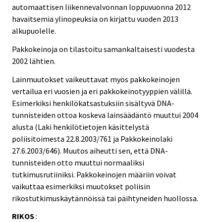
automaattisen liikennevalvonnan loppuvuonna 2012
havaitsemia ylinopeuksia on kirjattu vuoden 2013
alkupuolelle.
Pakkokeinoja on tilastoitu samankaltaisesti vuodesta
2002 lähtien.
Lainmuutokset vaikeuttavat myös pakkokeinojen
vertailua eri vuosien ja eri pakkokeinotyyppien välillä.
Esimerkiksi henkilökatsastuksiin sisältyvä DNA-
tunnisteiden ottoa koskeva lainsäädäntö muuttui 2004
alusta (Laki henkilötietojen käsittelystä
poliisitoimesta 22.8.2003/761 ja Pakkokeinolaki
27.6.2003/646). Muutos aiheutti sen, että DNA-
tunnisteiden otto muuttui normaaliksi
tutkimusrutiiniksi. Pakkokeinojen määriin voivat
vaikuttaa esimerkiksi muutokset poliisin
rikostutkimuskäytännöissä tai päihtyneiden huollossa.
RIKOS
: