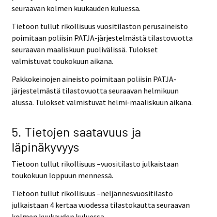
seuraavan kolmen kuukauden kuluessa.
Tietoon tullut rikollisuus vuositilaston perusaineisto
poimitaan poliisin PATJA-järjestelmästä tilastovuotta
seuraavan maaliskuun puolivälissä. Tulokset
valmistuvat toukokuun aikana.
Pakkokeinojen aineisto poimitaan poliisin PATJA-
järjestelmästä tilastovuotta seuraavan helmikuun
alussa. Tulokset valmistuvat helmi-maaliskuun aikana.
5. Tietojen saatavuus ja
läpinäkyvyys
Tietoon tullut rikollisuus –vuositilasto julkaistaan
toukokuun loppuun mennessä.
Tietoon tullut rikollisuus –neljännesvuositilasto
julkaistaan 4 kertaa vuodessa tilastokautta seuraavan
kolmen kuukauden kuluessa.