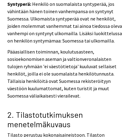
Syntyperä:
Henkilö on suomalaista syntyperää, jos
vähintään hänen toinen vanhempansa on syntynyt
Suomessa. Ulkomaista syntyperää ovat ne henkilöt,
joiden molemmat vanhemmat tai ainoa tiedossa oleva
vanhempi on syntynyt ulkomailla. Lisäksi luokittelussa
on henkilön syntymämaa: Suomessa tai ulkomailla.
Pääasiallisen toiminnan, koulutusasteen,
sosioekonomisen aseman ja valtionveronalaisten
tulojen ryhmään 'ei väestötietoja' kuuluvat sellaiset
henkilöt, joilla ei ole suomalaista henkilötunnusta.
Tällaisia henkilöitä ovat Suomessa rekisteröityyn
väestöön kuulumattomat, kuten turistit ja muut
Suomessa väliaikaisesti vierailevat.
2. Tilastotutkimuksen
menetelmäkuvaus
Tilasto perustuu kokonaisaineistoon. Tilaston