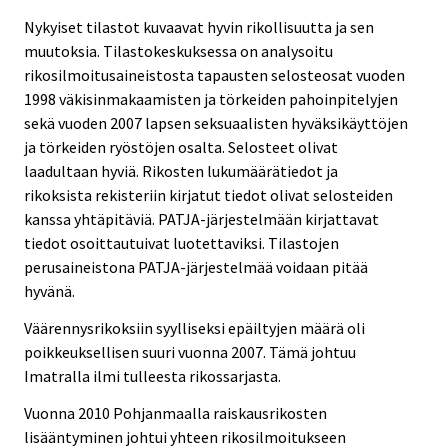
Nykyiset tilastot kuvaavat hyvin rikollisuutta ja sen
muutoksia. Tilastokeskuksessa on analysoitu
rikosilmoitusaineistosta tapausten selosteosat vuoden
1998 väkisinmakaamisten ja törkeiden pahoinpitelyjen
sekä vuoden 2007 lapsen seksuaalisten hyväksikäyttöjen
ja törkeiden ryöstöjen osalta. Selosteet olivat
laadultaan hyviä. Rikosten lukumäärätiedot ja
rikoksista rekisteriin kirjatut tiedot olivat selosteiden
kanssa yhtäpitäviä. PATJA-järjestelmään kirjattavat
tiedot osoittautuivat luotettaviksi. Tilastojen
perusaineistona PATJA-järjestelmää voidaan pitää
hyvänä.
Väärennysrikoksiin syylliseksi epäiltyjen määrä oli
poikkeuksellisen suuri vuonna 2007. Tämä johtuu
Imatralla ilmi tulleesta rikossarjasta.
Vuonna 2010 Pohjanmaalla raiskausrikosten
lisääntyminen johtui yhteen rikosilmoitukseen