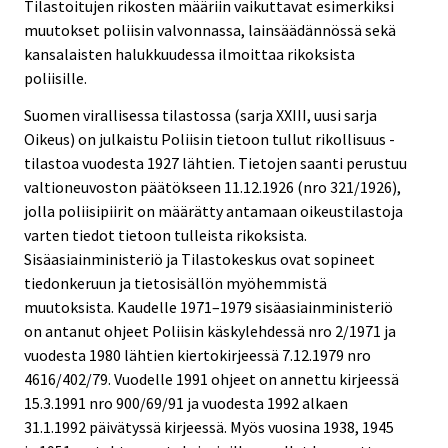
Tilastoitujen rikosten määriin vaikuttavat esimerkiksi
muutokset poliisin valvonnassa, lainsäädännössä sekä
kansalaisten halukkuudessa ilmoittaa rikoksista
poliisille.
Suomen virallisessa tilastossa (sarja XXIII, uusi sarja
Oikeus) on julkaistu Poliisin tietoon tullut rikollisuus -
tilastoa vuodesta 1927 lähtien. Tietojen saanti perustuu
valtioneuvoston päätökseen 11.12.1926 (nro 321/1926),
jolla poliisipiirit on määrätty antamaan oikeustilastoja
varten tiedot tietoon tulleista rikoksista.
Sisäasiainministeriö ja Tilastokeskus ovat sopineet
tiedonkeruun ja tietosisällön myöhemmistä
muutoksista. Kaudelle 1971–1979 sisäasiainministeriö
on antanut ohjeet Poliisin käskylehdessä nro 2/1971 ja
vuodesta 1980 lähtien kiertokirjeessä 7.12.1979 nro
4616/402/79. Vuodelle 1991 ohjeet on annettu kirjeessä
15.3.1991 nro 900/69/91 ja vuodesta 1992 alkaen
31.1.1992 päivätyssä kirjeessä. Myös vuosina 1938, 1945