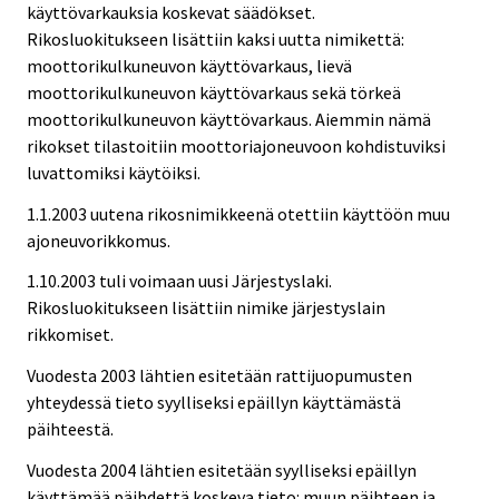
käyttövarkauksia koskevat säädökset.
Rikosluokitukseen lisättiin kaksi uutta nimikettä:
moottorikulkuneuvon käyttövarkaus, lievä
moottorikulkuneuvon käyttövarkaus sekä törkeä
moottorikulkuneuvon käyttövarkaus. Aiemmin nämä
rikokset tilastoitiin moottoriajoneuvoon kohdistuviksi
luvattomiksi käytöiksi.
1.1.2003 uutena rikosnimikkeenä otettiin käyttöön muu
ajoneuvorikkomus.
1.10.2003 tuli voimaan uusi Järjestyslaki.
Rikosluokitukseen lisättiin nimike järjestyslain
rikkomiset.
Vuodesta 2003 lähtien esitetään rattijuopumusten
yhteydessä tieto syylliseksi epäillyn käyttämästä
päihteestä.
Vuodesta 2004 lähtien esitetään syylliseksi epäillyn
käyttämää päihdettä koskeva tieto: muun päihteen ja