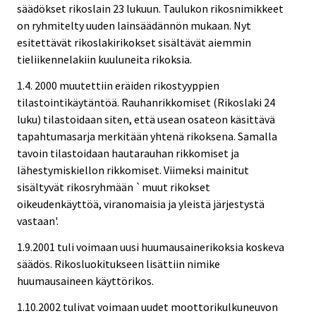
säädökset rikoslain 23 lukuun. Taulukon rikosnimikkeet
on ryhmitelty uuden lainsäädännön mukaan. Nyt
esitettävät rikoslakirikokset sisältävät aiemmin
tieliikennelakiin kuuluneita rikoksia.
1.4. 2000 muutettiin eräiden rikostyyppien
tilastointikäytäntöä. Rauhanrikkomiset (Rikoslaki 24
luku) tilastoidaan siten, että usean osateon käsittävä
tapahtumasarja merkitään yhtenä rikoksena. Samalla
tavoin tilastoidaan hautarauhan rikkomiset ja
lähestymiskiellon rikkomiset. Viimeksi mainitut
sisältyvät rikosryhmään `muut rikokset
oikeudenkäyttöä, viranomaisia ja yleistä järjestystä
vastaan'.
1.9.2001 tuli voimaan uusi huumausainerikoksia koskeva
säädös. Rikosluokitukseen lisättiin nimike
huumausaineen käyttörikos.
1.10.2002 tulivat voimaan uudet moottorikulkuneuvon