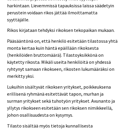
harkintaan. Lievemmissä tapauksissa laissa säädetyin
perustein voidaan rikos jättää ilmoittamatta
syyttäjälle.
Rikos kirjataan tehdyksi rikoksen tekopaikan mukaan.
Pääsääntönä on, että henkilö esitetään tilastossa yhtä
monta kertaa kuin häntä epäillään rikoksesta
(henkilöiden bruttomäärä). Tilastoyksikkönä on
käytetty rikosta. Mikäli useita henkilöitä on yhdessä
ryhtynyt samaan rikokseen, rikosten lukumääräksi on
merkitty yksi.
Lukuihin sisältyvät rikoksen yritykset, poikkeuksena
erillisenä ryhmänä esitettävät tapon, murhan ja
surman yritykset sekä tuhotyön yritykset. Avunanto ja
yllytys rikokseen esitetään sen rikoksen nimikkeellä,
johon osallisuudesta on kysymys.
Tilasto sisältää myös tietoja kunnallisesta