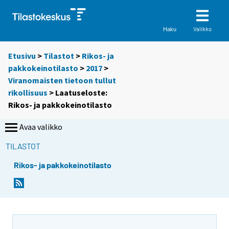
Valikko
Haku
Etusivu
>
Tilastot
>
Rikos- ja
pakkokeinotilasto
>
2017
>
Viranomaisten tietoon tullut
rikollisuus
> Laatuseloste:
Rikos- ja pakkokeinotilasto
Avaa valikko
TILASTOT
Rikos- ja pakkokeinotilasto
Y
o
u
a