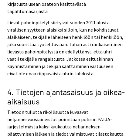
kirjatusta usean osateon käsittävästä
tapahtumasarjasta.
Lievät pahoinpitelyt siirtyivät vuoden 2011 alusta
virallisen syytteen alaisiksi silloin, kun ne kohdistuvat
alaikäiseen, tekijälle läheiseen henkilöön tai henkilöön,
joka suorittaa työtehtäviään. Tähän asti rankaiseminen
lievästä pahoinpitelystä on edellyttänyt, että uhri
vaatii tekijälle rangaistusta. Jatkossa esitutkinnan
käynnistäminen ja tekijän saattaminen vastuuseen
eivät ole enää riippuvaista uhrin tahdosta
4. Tietojen ajantasaisuus ja oikea-
aikaisuus
Tietoon tullutta rikollisuutta kuvaavat
neljännesvuosiaineistot poimitaan poliisin PATJA-
järjestelmästä kaksi kuukautta neljänneksen
päättymisen jälkeen ja tiedot valmistuvat tilastokautta