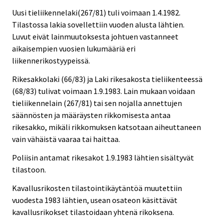
Uusi tieliikennelaki(267/81) tuli voimaan 1.4.1982.
Tilastossa lakia sovellettiin vuoden alusta lähtien.
Luvut eivät lainmuutoksesta johtuen vastanneet
aikaisempien vuosien lukumääriä eri
liikennerikostyypeissä.
Rikesakkolaki (66/83) ja Laki rikesakosta tieliikenteessä
(68/83) tulivat voimaan 1.9.1983. Lain mukaan voidaan
tieliikennelain (267/81) tai sen nojalla annettujen
säännösten ja määräysten rikkomisesta antaa
rikesakko, mikäli rikkomuksen katsotaan aiheuttaneen
vain vähäistä vaaraa tai haittaa.
Poliisin antamat rikesakot 1.9.1983 lähtien sisältyvät
tilastoon.
Kavallusrikosten tilastointikäytäntöä muutettiin
vuodesta 1983 lähtien, usean osateon käsittävät
kavallusrikokset tilastoidaan yhtenä rikoksena.