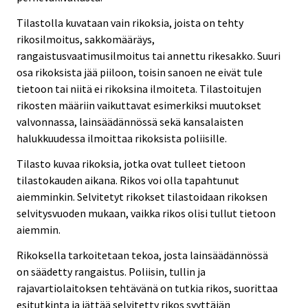
Tilastolla kuvataan vain rikoksia, joista on tehty
rikosilmoitus, sakkomääräys,
rangaistusvaatimusilmoitus tai annettu rikesakko. Suuri
osa rikoksista jää piiloon, toisin sanoen ne eivät tule
tietoon tai niitä ei rikoksina ilmoiteta. Tilastoitujen
rikosten määriin vaikuttavat esimerkiksi muutokset
valvonnassa, lainsäädännössä sekä kansalaisten
halukkuudessa ilmoittaa rikoksista poliisille.
Tilasto kuvaa rikoksia, jotka ovat tulleet tietoon
tilastokauden aikana. Rikos voi olla tapahtunut
aiemminkin. Selvitetyt rikokset tilastoidaan rikoksen
selvitysvuoden mukaan, vaikka rikos olisi tullut tietoon
aiemmin.
Rikoksella tarkoitetaan tekoa, josta lainsäädännössä
on säädetty rangaistus. Poliisin, tullin ja
rajavartiolaitoksen tehtävänä on tutkia rikos, suorittaa
esitutkinta ja jättää selvitetty rikos syyttäjän