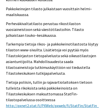
Pakkokeinojen tilasto julkaistaan vuosittain helmi–
maaliskuussa.
Perheväkivaltatilasto perustuu rikostilaston
vuosiaineistoon sekä väestötilastoihin. Tilasto
julkaistaan touko–kesäkuussa.
Tarkempia tietoja rikos- ja pakkokeinotilastosta löytyy
tilaston www-sivuilta. Lisätietoja voi pyytää myös
Tilastokirjaston tietopalvelusta sekä oikeustilastojen
asiantuntijoilta. Mahdollisuudesta saada
tilastoaineistoja tutkimuskäyttöön voi tiedustella
Tilastokeskuksen tutkijapalvelusta.
Tietoja poliisin, tullin ja rajavartiolaitoksen tietoon
tulleista rikoksista sekä pakkokeinoista on
Tilastokeskuksen maksuttomassa StatFin-
tilastopalvelussa osoitteessa
http://pxnet2.stat.fi/PXWeb/pxweb/fi/StatFin/StatFin_