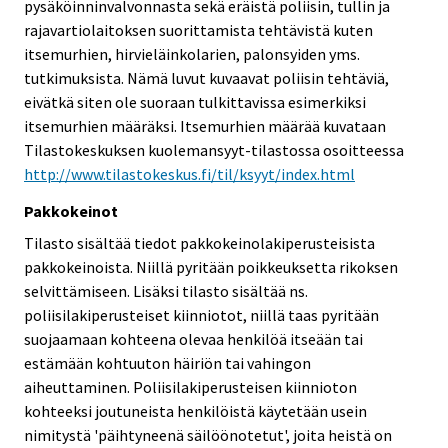
pysäköinninvalvonnasta sekä eräistä poliisin, tullin ja
rajavartiolaitoksen suorittamista tehtävistä kuten
itsemurhien, hirvieläinkolarien, palonsyiden yms.
tutkimuksista. Nämä luvut kuvaavat poliisin tehtäviä,
eivätkä siten ole suoraan tulkittavissa esimerkiksi
itsemurhien määräksi. Itsemurhien määrää kuvataan
Tilastokeskuksen kuolemansyyt-tilastossa osoitteessa
http://www.tilastokeskus.fi/til/ksyyt/index.html
Pakkokeinot
Tilasto sisältää tiedot pakkokeinolakiperusteisista
pakkokeinoista. Niillä pyritään poikkeuksetta rikoksen
selvittämiseen. Lisäksi tilasto sisältää ns.
poliisilakiperusteiset kiinniotot, niillä taas pyritään
suojaamaan kohteena olevaa henkilöä itseään tai
estämään kohtuuton häiriön tai vahingon
aiheuttaminen. Poliisilakiperusteisen kiinnioton
kohteeksi joutuneista henkilöistä käytetään usein
nimitystä 'päihtyneenä säilöönotetut', joita heistä on