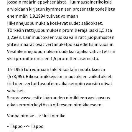
jossain määrin epäyhtenäistä. Huumausainerikoksia
arvioidaan kirjatun kymmenisen prosenttia todellista
enemmän. 1.9.1994 tulivat voimaan
liikennejuopumuksia koskevat uudet säädökset.
Törkeän rattijuopumuksen promilleraja laski 1,5:sta
1,2:een. Lainmuutoksen vuoksi vain rattijuopumusten
yhteismäärät ovat vertailukelpoisia edellisiin vuosiin.
Vesiliikennejuopumuksen uudeksi rajaksi vahvistettiin
yksi promille entisen 1,5 promillen asemesta.
1.9.1995 tuli voimaan laki Rikoslain muutoksesta
(578/95). Rikosnimikkeistön muutoksen vaikutukset
tietojen vertailtavuuteen aikaisempiin vuosiin olivat
vähäiset.
Seuraavassa esitetään uuden nimikkeen vastaavuus
aikaisemmin käytössä olleeseen nimikkeeseen:
Vanha nimike --> Uusi nimike
- Tappo --> Tappo