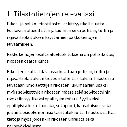
r
v
1. Tilastotietojen relevanssi
i
Rikos- ja pakkokeinotilasto keskittyy rikollisuutta
c
koskevien alueellisten jakaumien sekä poliisin, tullin ja
e
rajavartiolaitoksen käyttämien pakkokeinojen
.
kuvaamiseen.
Pakkokeinojen osalta alueluokituksena on poliisilaitos,
rikosten osalta kunta.
Rikosten osalta tilastossa kuvataan poliisin, tullin ja
rajavartiolaitoksen tietoon tulleita rikoksia. Tilastossa
kuvataan ilmoitettujen rikosten lukumäärien lisäksi
myös selvitettyjen rikosten määrä sekä selvitettyihin
rikoksiin syylliseksi epäiltyjen määrä. Syylliseksi
epäillyistä kerrotaan ikä, sukupuoli, kansalaisuus sekä
joitain sosioekonomisia taustatekijöitä. Tilasto sisältää
tietoja myös joidenkin rikosten uhreista sekä
perheväkivallasta.