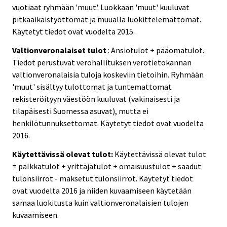
vuotiaat ryhmään 'muut'. Luokkaan 'muut' kuuluvat
pitkäaikaistyöttömät ja muualla luokittelemattomat.
Käytetyt tiedot ovat vuodelta 2015.
Valtionveronalaiset tulot
: Ansiotulot + pääomatulot.
Tiedot perustuvat verohallituksen verotietokannan
valtionveronalaisia tuloja koskeviin tietoihin. Ryhmään
'muut' sisältyy tulottomat ja tuntemattomat
rekisteröityyn väestöön kuuluvat (vakinaisesti ja
tilapäisesti Suomessa asuvat), mutta ei
henkilötunnuksettomat. Käytetyt tiedot ovat vuodelta
2016.
Käytettävissä olevat tulot:
Käytettävissä olevat tulot
= palkkatulot + yrittäjätulot + omaisuustulot + saadut
tulonsiirrot - maksetut tulonsiirrot. Käytetyt tiedot
ovat vuodelta 2016 ja niiden kuvaamiseen käytetään
samaa luokitusta kuin valtionveronalaisien tulojen
kuvaamiseen.