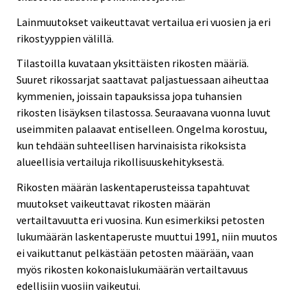
Lainmuutokset vaikeuttavat vertailua eri vuosien ja eri
rikostyyppien välillä.
Tilastoilla kuvataan yksittäisten rikosten määriä.
Suuret rikossarjat saattavat paljastuessaan aiheuttaa
kymmenien, joissain tapauksissa jopa tuhansien
rikosten lisäyksen tilastossa. Seuraavana vuonna luvut
useimmiten palaavat entiselleen. Ongelma korostuu,
kun tehdään suhteellisen harvinaisista rikoksista
alueellisia vertailuja rikollisuuskehityksestä.
Rikosten määrän laskentaperusteissa tapahtuvat
muutokset vaikeuttavat rikosten määrän
vertailtavuutta eri vuosina. Kun esimerkiksi petosten
lukumäärän laskentaperuste muuttui 1991, niin muutos
ei vaikuttanut pelkästään petosten määrään, vaan
myös rikosten kokonaislukumäärän vertailtavuus
edellisiin vuosiin vaikeutui.