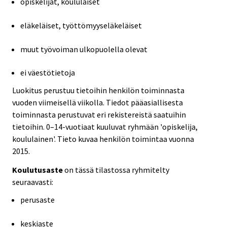
opiskelijat, koululaiset
eläkeläiset, työttömyyseläkeläiset
muut työvoiman ulkopuolella olevat
ei väestötietoja
Luokitus perustuu tietoihin henkilön toiminnasta
vuoden viimeisellä viikolla. Tiedot pääasiallisesta
toiminnasta perustuvat eri rekistereistä saatuihin
tietoihin. 0–14-vuotiaat kuuluvat ryhmään 'opiskelija,
koululainen'. Tieto kuvaa henkilön toimintaa vuonna
2015.
Koulutusaste
on tässä tilastossa ryhmitelty
seuraavasti:
perusaste
keskiaste