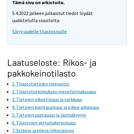
r
Tämä sivu on arkistoitu.
e
5.4.2022 jälkeen julkaistut tiedot löydät
m
uudistetulta sivustolta.
o
v
Siirry uudelle tilastosivulle
i
n
g
t
Laatuseloste: Rikos- ja
o
pakkokeinotilasto
a
n
1. Tilastotietojen relevanssi
o
2. Tilastotutkimuksen menetelmäkuvaus
t
3. Tietojen oikeellisuus ja tarkkuus
h
4. Tietojen ajantasaisuus ja oikea-aikaisuus
e
5. Tietojen saatavuus ja läpinäkyvyys
r
6. Tilastojen vertailukelpoisuus
s
7. Selkeys ja eheys/yhtenäisyys
e