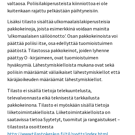
valtaosa. Poliisilakiperusteista kiinniottoa ei ole
kuitenkaan rajattu pelkästään päihtyneisiin.
Lisäksi tilasto sisältää ulkomaalaislakiperusteisia
pakkokeinoja, joista esimerkkinä voidaan mainita
'ulkomaalaisen säilöönotto'. Osan pakkokeinoista voi
päättää poliisi itse, osa edellyttää tuomioistuimen
päätöstä. Tilastossa pakkokeinot, joiden lyhenne
päättyy O -kirjaimeen, ovat tuomioistuimen
hyväksymiä. Lähestymiskielloista mukana ovat sekä
poliisin määräämät väliaikaiset lähestymiskiellot että
käräjäoikeuden määräämät lähestymiskiellot.
Tilasto ei sisällä tietoja telekuuntelusta,
televalvonnasta eikä teknisestä tarkkailusta
pakkokeinona. Tilasto ei myöskään sisällä tietoja
liiketoimintakielloista. Liiketoimintakielloista on
saatavissa tietoa Syytetyt, tuomitut ja rangaistukset –
tilastosta osoitteesta
http://www.tilastokeskus.fi/til/syyttr/index.html
.