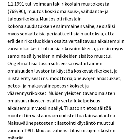
1.1.1991 tuli voimaan laki rikoslain muutoksesta
(769/90), muutos koski omaisuus-, vaihdanta- ja
talousrikoksia. Muutos oli rikoslain
kokonaisuudistuksen ensimmäinen vaihe, se sisälsi
myös senkaltaisia periaatteellisia muutoksia, että
eräiden rikosluokkien osalta vertailtavuus aikaisempiin
vuosiin katkesi. Tuli uusia rikosnimikkeitä, ja osin myös
samoina säilyneiden nimikkeiden sisältö muuttui.
Ongelmallisia tässä suhteessa ovat irtaimen
omaisuuden luvatonta käyttöä koskevat rikokset, ja
niistä erityisesti ns. moottoriajoneuvojen anastukset,
petos- ja maksuvälinepetosrikokset ja
väärennysrikokset. Muiden yleisten tavanomaisten
omaisuusrikosten osalta vertailukelpoisuus
aikaisempiin vuosiin säilyi. Tilaston tietosisältöä
muutettiin vastaamaan uudistettua lainsäädäntöä.
Maksuvälinepetosten tilastointikäytäntö muuttui
vuonna 1991. Muutos vähensi tilastoitujen rikosten
määrää.