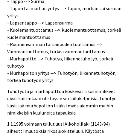
- Tappo --> Surma
- Tapon tai murhan yritys --> Tapon, murhan tai surman
yritys
- Lapsentappo --> Lapsensurma
- Kuolemantuottamus --> Kuolemantuottamus, törkeä
kuolemantuottamus
- Ruumiinvamman tai sairauden tuottamus -->
Vammantuottamus, törkeä vammantuottamus
- Murhapoltto --> Tuhotyö, liikennetuhotyö, törkeä
tuhotyö
- Murhapolton yritys --> Tuhotyön, liikennetuhotyön,
törkeä tuhotyön yritys
Tuhotyötä ja murhapolttoa koskevat rikosnimikkeet
eivät kuitenkaan ole täysin vertailukelpoisia. Tuhotyö
käsittää murhapolton lisäksi myös aiemmin muihin
nimikkeisiin kuuluneita tapauksia.
1.1.1995 voimaan tullut uusi Alkoholilaki (1143/94)
aiheutti muutoksia rikosluokitteluun. Käytöstä