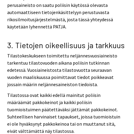
perusaineisto on saatu poliisin käytössä olevasta
automaattiseen tietojenkäsittelyyn perustuvasta
rikosilmoitusjärjestelmästä, josta tässä yhteydessä
käytetään lyhennettä PATJA.
3. Tietojen oikeellisuus ja tarkkuus
Tilastokeskukseen toimitettu neljännesvuosiaineisto
tarkentuu tilastovuoden aikana poliisin tutkinnan
edetessä. Vuosiaineistosta tilastovuotta seuraavan
vuoden maaliskuussa poimittavat tiedot poikkeavat
jossain määrin neljännesaineiston tiedoista.
Tilastossa ovat kaikki edellä mainitut poliisin
määräämät pakkokeinot ja kaikki poliisin
tuomioistuimen päätettäväksi jättämät pakkokeinot.
Suhteellisen harvinaiset tapaukset, joissa tuomioistuin
ei ole hyväksynyt pakkokeinoa tai on muuttanut sitä,
eivät välttämättä näy tilastossa.