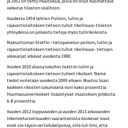
ja 1951 on tehty muutoksia, joilla on ollut huomattava
vaikutus tilaston sisältöön.
Vuodesta 1954 lähtien Poliisin, tullin ja
rajavartiolaitoksen tietoon tullut rikollisuus-tilaston
yhteydessä on julkaistu tietoja myös tullirikoksista.
Maksuttoman Statfin –tietopalvelun poliisin, tullin ja
rajavartiolaitoksen tietoon tullut rikollisuus- tietojen
aikasarjat alkavat vuodesta 1980.
Vuoden 2010 alussa lukuihin lisättiin tullin ja
rajavartiolaitoksen tietoon tulleet rikokset. Nämä
tiedot esitetään vuodesta 2009 alkaen. Muutos lisäsi
kaikkien rikosten lukumääriä noin kaksi prosenttia.
Huumausainerikokset lisääntyivät muutoksen johdosta
6-8 prosenttia.
Vuoden 2012 loppuvuoden ja vuoden 2013 alkuvuoden
liikenneturvallisuuden vaarantamista koskevat luvut
eivät ole täysin vertailukelpoisia, sillä tuli ilmi, että