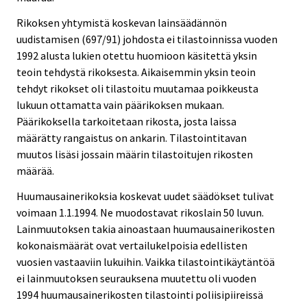
Rikoksen yhtymistä koskevan lainsäädännön
uudistamisen (697/91) johdosta ei tilastoinnissa vuoden
1992 alusta lukien otettu huomioon käsitettä yksin
teoin tehdystä rikoksesta. Aikaisemmin yksin teoin
tehdyt rikokset oli tilastoitu muutamaa poikkeusta
lukuun ottamatta vain päärikoksen mukaan.
Päärikoksella tarkoitetaan rikosta, josta laissa
määrätty rangaistus on ankarin. Tilastointitavan
muutos lisäsi jossain määrin tilastoitujen rikosten
määrää.
Huumausainerikoksia koskevat uudet säädökset tulivat
voimaan 1.1.1994. Ne muodostavat rikoslain 50 luvun.
Lainmuutoksen takia ainoastaan huumausainerikosten
kokonaismäärät ovat vertailukelpoisia edellisten
vuosien vastaaviin lukuihin. Vaikka tilastointikäytäntöä
ei lainmuutoksen seurauksena muutettu oli vuoden
1994 huumausainerikosten tilastointi poliisipiireissä