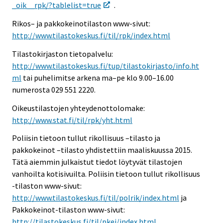
_oik__rpk/?tablelist=true
.
Rikos– ja pakkokeinotilaston www-sivut:
http://www.tilastokeskus.fi/til/rpk/index.html
Tilastokirjaston tietopalvelu:
http://www.tilastokeskus.fi/tup/tilastokirjasto/info.ht
ml
tai puhelimitse arkena ma–pe klo 9.00–16.00
numerosta 029 551 2220.
Oikeustilastojen yhteydenottolomake:
http://www.stat.fi/til/rpk/yht.html
Poliisin tietoon tullut rikollisuus –tilasto ja
pakkokeinot –tilasto yhdistettiin maaliskuussa 2015.
Tätä aiemmin julkaistut tiedot löytyvät tilastojen
vanhoilta kotisivuilta. Poliisin tietoon tullut rikollisuus
-tilaston www-sivut:
http://www.tilastokeskus.fi/til/polrik/index.html
ja
Pakkokeinot-tilaston www-sivut:
http://tilastokeskus.fi/til/pkei/index.html