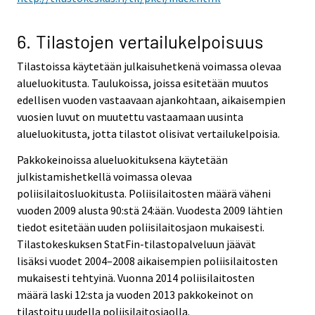
6. Tilastojen vertailukelpoisuus
Tilastoissa käytetään julkaisuhetkenä voimassa olevaa
alueluokitusta. Taulukoissa, joissa esitetään muutos
edellisen vuoden vastaavaan ajankohtaan, aikaisempien
vuosien luvut on muutettu vastaamaan uusinta
alueluokitusta, jotta tilastot olisivat vertailukelpoisia.
Pakkokeinoissa alueluokituksena käytetään
julkistamishetkellä voimassa olevaa
poliisilaitosluokitusta. Poliisilaitosten määrä väheni
vuoden 2009 alusta 90:stä 24:ään. Vuodesta 2009 lähtien
tiedot esitetään uuden poliisilaitosjaon mukaisesti.
Tilastokeskuksen StatFin-tilastopalveluun jäävät
lisäksi vuodet 2004–2008 aikaisempien poliisilaitosten
mukaisesti tehtyinä. Vuonna 2014 poliisilaitosten
määrä laski 12:sta ja vuoden 2013 pakkokeinot on
tilastoitu uudella poliisilaitosjaolla.