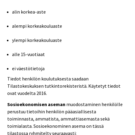
alin korkea-aste
alempi korkeakouluaste
ylempi korkeakouluaste
alle 15-vuotiaat
ei väestötietoja
Tiedot henkilön koulutuksesta saadaan
Tilastokeskuksen tutkintorekisteristä. Käytetyt tiedot
ovat vuodelta 2016.
Sosioekonomisen aseman
muodostaminen henkilölle
perustuu tietoihin henkilön pääasiallisesta
toiminnasta, ammatista, ammattiasemasta sekä
toimialasta. Sosioekonominen asema on tässä
tilastossa ryhmitelty seuraavasti: