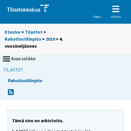
Valikko
Haku
Etusivu
>
Tilastot
>
Rahoitustilinpito
>
2010
>
4.
vuosineljännes
Avaa valikko
TILASTOT
Rahoitustilinpito
Tämä sivu on arkistoitu.