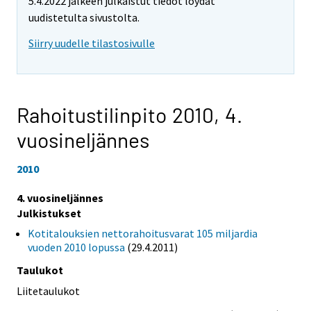
5.4.2022 jälkeen julkaistut tiedot löydät
uudistetulta sivustolta.
Siirry uudelle tilastosivulle
Rahoitustilinpito 2010,
4.
vuosineljännes
2010
4. vuosineljännes
Julkistukset
Kotitalouksien nettorahoitusvarat 105 miljardia
vuoden 2010 lopussa
(29.4.2011)
Taulukot
Liitetaulukot