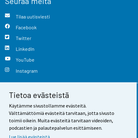
Seuraa meitä
Tilaa uutisviesti
Facebook
Twitter
LinkedIn
YouTube
Instagram
Tietoa evästeistä
Yhteystiedot
Käytämme sivustollamme evästeitä.
Palaute
Välttämättömiä evästeitä tarvitaan, jotta sivusto
toimii oikein. Muita evästeitä tarvitaan videoiden,
Käyttöehdot
podcastien ja palautepalvelun esittämiseen.
Tietosuoja
Lue lisää evästeistä.