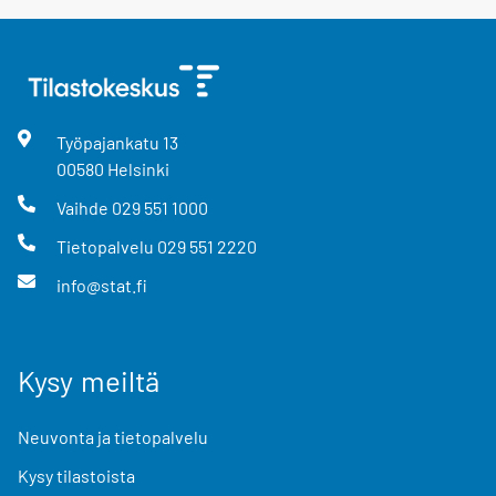
Työpajankatu
13
00580
Helsinki
Vaihde
029 551 1000
Tietopalvelu
029 551 2220
info@stat.fi
Kysy meiltä
Neuvonta ja tietopalvelu
Kysy tilastoista