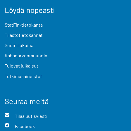
Löydä nopeasti
StatFin-tietokanta
Tilastotietokannat
Suomi lukuina
Rahanarvonmuunnin
Tulevat julkaisut
Tutkimusaineistot
Seuraa meitä
Tilaa uutisviesti
Facebook