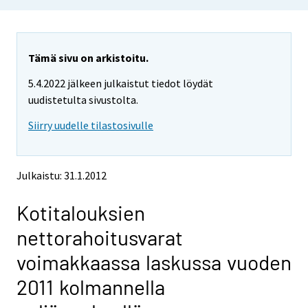
o
o
u
u
a
a
r
r
e
e
Tämä sivu on arkistoitu.
m
m
5.4.2022 jälkeen julkaistut tiedot löydät
o
o
v
v
uudistetulta sivustolta.
i
i
Siirry uudelle tilastosivulle
n
n
g
g
t
t
o
o
Julkaistu: 31.1.2012
a
a
n
n
Kotitalouksien
o
o
t
t
nettorahoitusvarat
h
h
e
e
voimakkaassa laskussa vuoden
r
r
s
s
2011 kolmannella
e
e
r
r