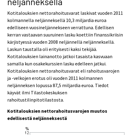
neljänneksellä
v
v
i
i
Kotitalouksien nettorahoitusvarat laskivat vuoden 2011
c
c
kolmannella neljänneksellä 10,3 miljardia euroa
e
e
edelliseen vuosineljännekseen verrattuna. Edellisen
.
.
kerran vastaavan suuruinen lasku koettiin finanssikriisin
kärjistyessä vuoden 2008 neljännellä neljänneksellä.
Laskun taustalla oli erityisesti kaksi tekijää.
Kotitalouksien lainanotto jatkoi tasaista kasvuaan
samalla kun osakekurssien lasku edelleen jatkui.
Kotitalouksien nettorahoitusvarat eli rahoitusvarojen
ja -velkojen erotus oli vuoden 2011 kolmannen
neljänneksen lopussa 87,5 miljardia euroa. Tiedot
käyvät ilmi Tilastokeskuksen
rahoitustilinpitotilastosta.
Kotitalouksien nettorahoitusvarojen muutos
edellisestä neljänneksestä