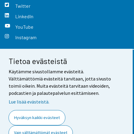
Twitter
LinkedIn
YouTube
Instagram
Tietoa evästeistä
Yhteystiedot
Käytämme sivustollamme evästeitä.
Palaute
Välttämättömiä evästeitä tarvitaan, jotta sivusto
toimii oikein. Muita evästeitä tarvitaan videoiden,
Käyttöehdot
podcastien ja palautepalvelun esittämiseen.
Tietosuoja
Lue lisää evästeistä.
Saavutettavuus
Hyväksyn kaikki evästeet
Tietoa sivustosta
Vain välttämättömät evästeet