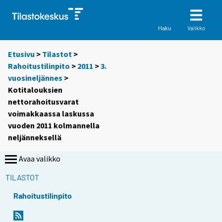
Valikko
Haku
Etusivu
>
Tilastot
>
Rahoitustilinpito
>
2011
>
3.
vuosineljännes
>
Kotitalouksien
nettorahoitusvarat
voimakkaassa laskussa
vuoden 2011 kolmannella
neljänneksellä
Avaa valikko
TILASTOT
Rahoitustilinpito
Y
Y