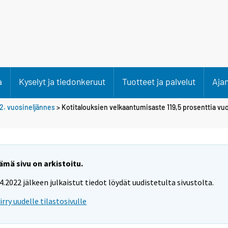
a
Kyselyt ja tiedonkeruut
Tuotteet ja palvelut
Aja
2. vuosineljännes
> Kotitalouksien velkaantumisaste 119,5 prosenttia vuo
ämä sivu on arkistoitu.
.4.2022 jälkeen julkaistut tiedot löydät uudistetulta sivustolta.
iirry uudelle tilastosivulle