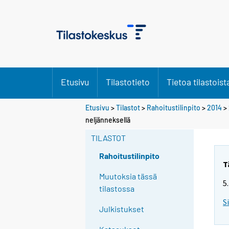
Etusivu
Tilastotieto
Tietoa tilastoist
Etusivu
>
Tilastot
>
Rahoitustilinpito
>
2014
>
Y
Y
neljänneksellä
o
o
u
u
TILASTOT
a
a
r
r
Rahoitustilinpito
e
e
T
m
m
Muutoksia tässä
5
o
o
tilastossa
v
v
S
i
i
Julkistukset
n
n
g
g