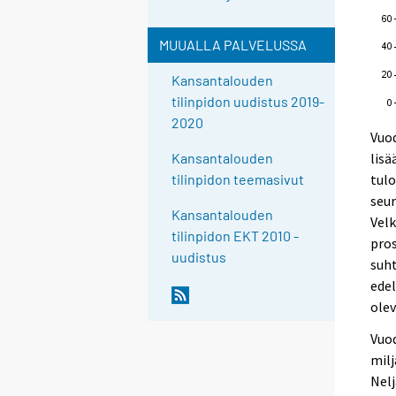
MUUALLA PALVELUSSA
Kansantalouden
tilinpidon uudistus 2019-
2020
Vuod
lisä
Kansantalouden
tul
tilinpidon teemasivut
seur
Kansantalouden
Velk
tilinpidon EKT 2010 -
pros
uudistus
suht
edel
olev
Vuod
milj
Nelj