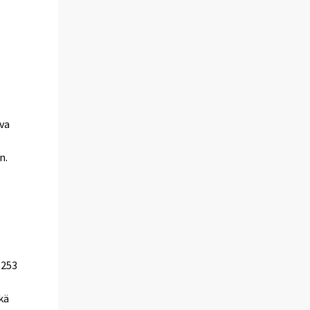
eva
n.
 253
kä