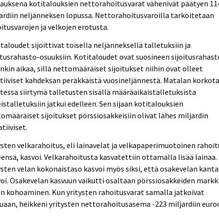
auksena kotitalouksien nettorahoitusvarat vähenivät päätyen 11
ardiin neljänneksen lopussa. Nettorahoitusvaroilla tarkoitetaan
itusvarojen ja velkojen erotusta.
taloudet sijoittivat toisella neljänneksellä talletuksiin ja
itusrahasto-osuuksiin. Kotitaloudet ovat suosineen sijoitusrahast
onkin aikaa, sillä nettomääräiset sijoitukset niihin ovat olleet
tiiviset kahdeksan peräkkäistä vuosineljännestä. Matalan korkot
itessa siirtymä talletusten sisällä määräaikaistalletuksista
istalletuksiin jatkui edelleen. Sen sijaan kotitalouksien
omääräiset sijoitukset pörssiosakkeisiin olivat lähes miljardin
tiiviset.
ysten velkarahoitus, eli lainavelat ja velkapaperimuotoinen rahoit
ensä, kasvoi. Velkarahoitusta kasvatettiin ottamalla lisää lainaa.
ysten velan kokonaistaso kasvoi myös siksi, että osakevelan kanta
oi. Osakevelan kasvuun vaikutti osaltaan pörssiosakkeiden markk
n kohoaminen. Kun yritysten rahoitusvarat samalla jatkoivat
uaan, heikkeni yritysten nettorahoitusasema -223 miljardiin euro