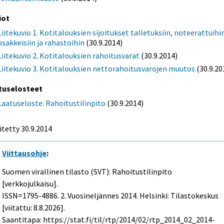
iot
Liitekuvio 1. Kotitalouksien sijoitukset talletuksiin, noteerattuihi
osakkeisiin ja rahastoihin
(30.9.2014)
Liitekuvio 2. Kotitalouksien rahoitusvarat
(30.9.2014)
Liitekuvio 3. Kotitalouksien nettorahoitusvarojen muutos
(30.9.20
tuselosteet
Laatuseloste: Rahoitustilinpito
(30.9.2014)
itetty 30.9.2014
Viittausohje
:
Suomen virallinen tilasto (SVT): Rahoitustilinpito
[verkkojulkaisu].
ISSN=1795-4886.
2. Vuosineljännes
2014. Helsinki: Tilastokeskus
[viitattu: 8.8.2026].
Saantitapa: https://stat.fi/til/rtp/2014/02/rtp_2014_02_2014-