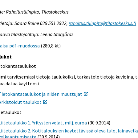
e: Rahoitustilinpito, Tilastokeskus
tietoja: Saara Roine 029 551 2922,
rahoitus.tilinpito@tilastokeskus.fi
aava tilastojohtaja: Leena Storgårds
kaisu pdf-muodossa
(280,8 kt)
lukot
etokantataulukot
mi tarvitsemiasi tietoja taulukoiksi, tarkastele tietoja kuvioina, t
aa dataa käyttöösi.
Tietokantataulukot ja niiden muuttujat
Arkistoidut taulukot
itetaulukot
Liitetaulukko 1. Yritysten velat, milj. euroa
(30.9.2014)
Liitetaulukko 2. Kotitalouksien käytettävissä oleva tulo, lainavelka
velkaantumisaste
(30.9.2014)