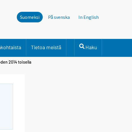
Suomeksi
På svenska
In English
nkohtaista
Tietoa meistä
Haku
den 2014 toisella