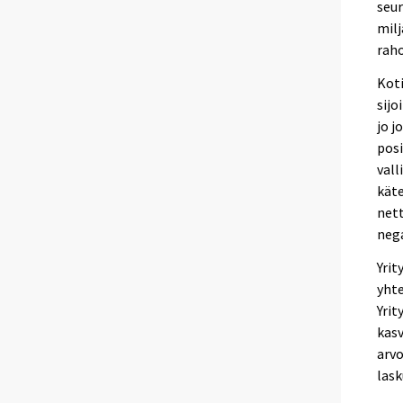
seur
milj
raho
Koti
sijo
jo j
posi
vall
käte
nett
nega
Yrit
yhte
Yrit
kasv
arvo
lask