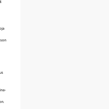
4
oja
ason
us
ina-
on.