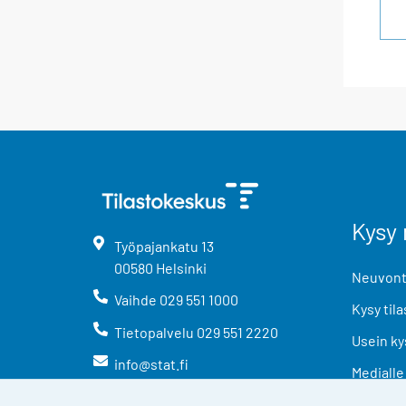
Kysy 
Työpajankatu
13
00580
Helsinki
Neuvonta
Vaihde
029 551 1000
Kysy tila
Tietopalvelu
029 551 2220
Usein ky
info@stat.fi
Medialle