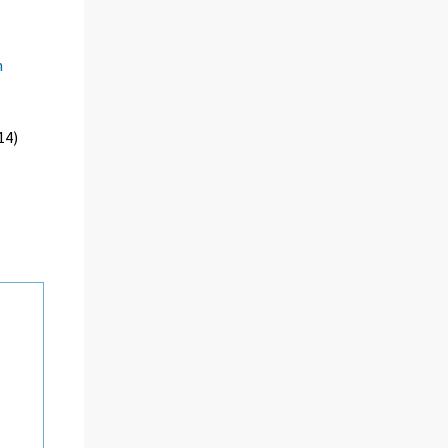
n
14)