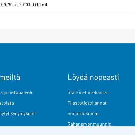
09-30_tie_001_fi.html
meiltä
Löydä nopeasti
 ja tietopalvelu
StatFin-tietokanta
stoista
Tilastotietokannat
sytyt kysymykset
Suomi lukuina
Rahanarvonmuunnin
Tulevat julkaisut