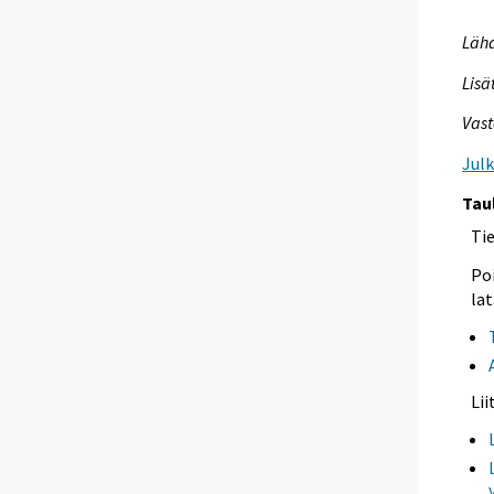
Lähd
Lisä
Vast
Jul
Tau
Ti
Poi
lat
Li