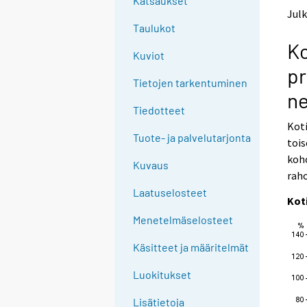
Katsaukset
t
t
Julk
o
o
Taulukot
a
a
Ko
n
n
Kuviot
o
o
pr
t
t
Tietojen tarkentuminen
h
h
ne
e
e
Tiedotteet
r
r
Koti
s
s
Tuote- ja palvelutarjonta
tois
e
e
koho
r
r
Kuvaus
v
v
raho
i
i
Laatuselosteet
Kot
c
c
e
e
Menetelmäselosteet
.
.
Käsitteet ja määritelmät
Luokitukset
Lisätietoja