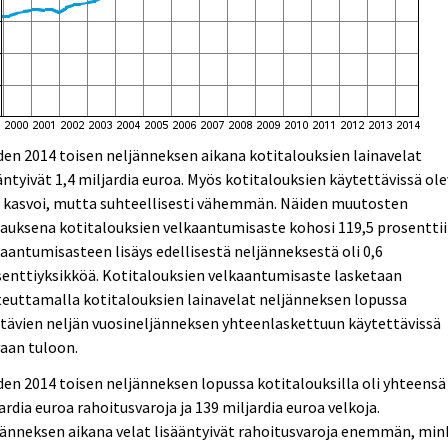
en 2014 toisen neljänneksen aikana kotitalouksien lainavelat
äntyivät 1,4 miljardia euroa. Myös kotitalouksien käytettävissä ol
o kasvoi, mutta suhteellisesti vähemmän. Näiden muutosten
auksena kotitalouksien velkaantumisaste kohosi 119,5 prosenttii
aantumisasteen lisäys edellisestä neljänneksestä oli 0,6
enttiyksikköä. Kotitalouksien velkaantumisaste lasketaan
euttamalla kotitalouksien lainavelat neljänneksen lopussa
tävien neljän vuosineljänneksen yhteenlaskettuun käytettävissä
aan tuloon.
en 2014 toisen neljänneksen lopussa kotitalouksilla oli yhteensä
ardia euroa rahoitusvaroja ja 139 miljardia euroa velkoja.
änneksen aikana velat lisääntyivät rahoitusvaroja enemmän, min