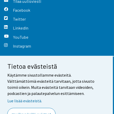
Tilaa uutisviesti
Facebook
Twitter
LinkedIn
YouTube
Instagram
Tietoa evästeistä
Yhteystiedot
Käytämme sivustollamme evästeitä.
Palaute
Välttämättömiä evästeitä tarvitaan, jotta sivusto
toimii oikein. Muita evästeitä tarvitaan videoiden,
Käyttöehdot
podcastien ja palautepalvelun esittämiseen.
Tietosuoja
Lue lisää evästeistä.
Saavutettavuus