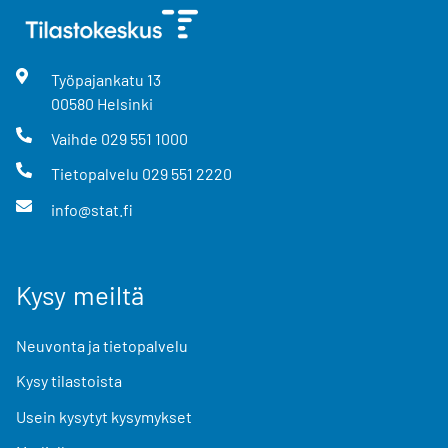
Työpajankatu
13
00580
Helsinki
Vaihde
029 551 1000
Tietopalvelu
029 551 2220
info@stat.fi
Kysy meiltä
Neuvonta ja tietopalvelu
Kysy tilastoista
Usein kysytyt kysymykset