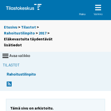
Valikko
Haku
Etusivu
>
Tilastot
>
Rahoitustilinpito
>
2017
>
Eläkevastuita täydentävät
lisätiedot
Avaa valikko
TILASTOT
Rahoitustilinpito
Tämä sivu on arkistoitu.