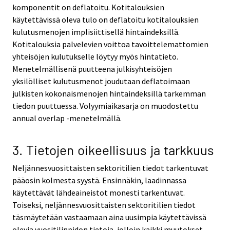
komponentit on deflatoitu. Kotitalouksien
käytettävissä oleva tulo on deflatoitu kotitalouksien
kulutusmenojen implisiittisellä hintaindeksillä.
Kotitalouksia palvelevien voittoa tavoittelemattomien
yhteisöjen kulutukselle löytyy myös hintatieto.
Menetelmällisenä puutteena julkisyhteisöjen
yksilölliset kulutusmenot joudutaan deflatoimaan
julkisten kokonaismenojen hintaindeksillä tarkemman
tiedon puuttuessa. Volyymiaikasarja on muodostettu
annual overlap -menetelmällä.
3. Tietojen oikeellisuus ja tarkkuus
Neljännesvuosittaisten sektoritilien tiedot tarkentuvat
pääosin kolmesta syystä. Ensinnäkin, laadinnassa
käytettävät lähdeaineistot monesti tarkentuvat.
Toiseksi, neljännesvuosittaisten sektoritilien tiedot
täsmäytetään vastaamaan aina uusimpia käytettävissä
olevia vuositilinpidon tietoja, jolloin kaikki muutokset