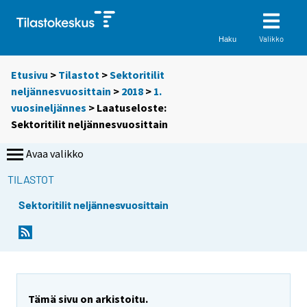
Valikko
Haku
Etusivu
>
Tilastot
>
Sektoritilit
neljännesvuosittain
>
2018
>
1.
vuosineljännes
> Laatuseloste:
Sektoritilit neljännesvuosittain
Avaa valikko
TILASTOT
Sektoritilit neljännesvuosittain
Tämä sivu on arkistoitu.