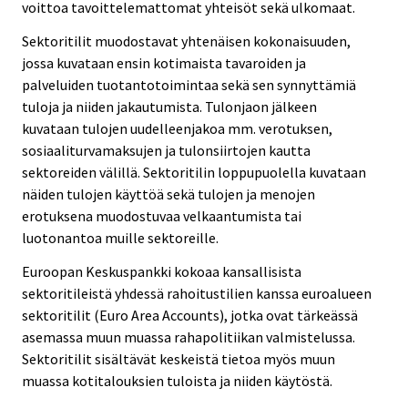
voittoa tavoittelemattomat yhteisöt sekä ulkomaat.
Sektoritilit muodostavat yhtenäisen kokonaisuuden,
jossa kuvataan ensin kotimaista tavaroiden ja
palveluiden tuotantotoimintaa sekä sen synnyttämiä
tuloja ja niiden jakautumista. Tulonjaon jälkeen
kuvataan tulojen uudelleenjakoa mm. verotuksen,
sosiaaliturvamaksujen ja tulonsiirtojen kautta
sektoreiden välillä. Sektoritilin loppupuolella kuvataan
näiden tulojen käyttöä sekä tulojen ja menojen
erotuksena muodostuvaa velkaantumista tai
luotonantoa muille sektoreille.
Euroopan Keskuspankki kokoaa kansallisista
sektoritileistä yhdessä rahoitustilien kanssa euroalueen
sektoritilit (Euro Area Accounts), jotka ovat tärkeässä
asemassa muun muassa rahapolitiikan valmistelussa.
Sektoritilit sisältävät keskeistä tietoa myös muun
muassa kotitalouksien tuloista ja niiden käytöstä.