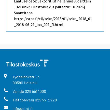
Laatuseloste: Sektoritilit neljännesvuosittain
. Helsinki: Tilastokeskus [viitattu: 9.8.2026].
Saantitapa:
https://stat.fi/til/sekn/2018/01/sekn_2018_01
_2018-06-21_laa_001_fi.html
Työpajankatu
13
00580
Helsinki
Vaihde
029 551 1000
Tietopalvelu
029 551 2220
info@stat.fi