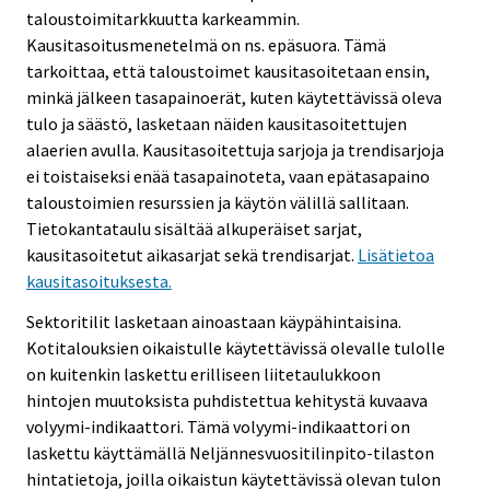
taloustoimitarkkuutta karkeammin.
Kausitasoitusmenetelmä on ns. epäsuora. Tämä
tarkoittaa, että taloustoimet kausitasoitetaan ensin,
minkä jälkeen tasapainoerät, kuten käytettävissä oleva
tulo ja säästö, lasketaan näiden kausitasoitettujen
alaerien avulla. Kausitasoitettuja sarjoja ja trendisarjoja
ei toistaiseksi enää tasapainoteta, vaan epätasapaino
taloustoimien resurssien ja käytön välillä sallitaan.
Tietokantataulu sisältää alkuperäiset sarjat,
kausitasoitetut aikasarjat sekä trendisarjat.
Lisätietoa
kausitasoituksesta.
Sektoritilit lasketaan ainoastaan käypähintaisina.
Kotitalouksien oikaistulle käytettävissä olevalle tulolle
on kuitenkin laskettu erilliseen liitetaulukkoon
hintojen muutoksista puhdistettua kehitystä kuvaava
volyymi-indikaattori. Tämä volyymi-indikaattori on
laskettu käyttämällä Neljännesvuositilinpito-tilaston
hintatietoja, joilla oikaistun käytettävissä olevan tulon