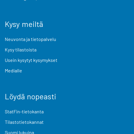
Kysy meiltä
Neuvonta ja tietopalvelu
Kysy tilastoista
Usein kysytyt kysymykset
Medialle
Löydä nopeasti
StatFin-tietokanta
Tilastotietokannat
Suomi lukuina