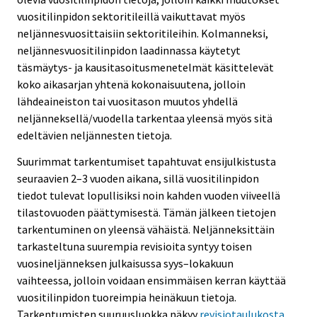
vuositilinpidon sektoritileillä vaikuttavat myös
neljännesvuosittaisiin sektoritileihin. Kolmanneksi,
neljännesvuositilinpidon laadinnassa käytetyt
täsmäytys- ja kausitasoitusmenetelmät käsittelevät
koko aikasarjan yhtenä kokonaisuutena, jolloin
lähdeaineiston tai vuositason muutos yhdellä
neljänneksellä/vuodella tarkentaa yleensä myös sitä
edeltävien neljännesten tietoja.
Suurimmat tarkentumiset tapahtuvat ensijulkistusta
seuraavien 2–3 vuoden aikana, sillä vuositilinpidon
tiedot tulevat lopullisiksi noin kahden vuoden viiveellä
tilastovuoden päättymisestä. Tämän jälkeen tietojen
tarkentuminen on yleensä vähäistä. Neljänneksittäin
tarkasteltuna suurempia revisioita syntyy toisen
vuosineljänneksen julkaisussa syys–lokakuun
vaihteessa, jolloin voidaan ensimmäisen kerran käyttää
vuositilinpidon tuoreimpia heinäkuun tietoja.
Tarkentumisten suuruusluokka näkyy
revisiotaulukosta.