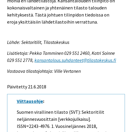
monia eri lähdetilastoja. Kansantalouden tilinpito on
kokonaisvaltainen ja yhtenäinen tilasto talouden
kehityksestä. Tästä johtuen tilinpidon tiedoissa on
eroja yksittäisiin lähdetilastoihin verrattuna.
Lähde: Sektoritilit, Tilastokeskus
Lisätietoja: Pekka Tamminen 029 551 2460, Katri Soinne
029 551 2778,
kansantalous.suhdanteet@tilastokeskus.fi
Vastaava tilastojohtaja: Ville Vertanen
Päivitetty 21.6.2018
Viittausohje
:
Suomen virallinen tilasto (SVT): Sektoritilit
neljännesvuosittain [verkkojulkaisu].
ISSN=2243-4976.
1. Vuosineljännes
2018,