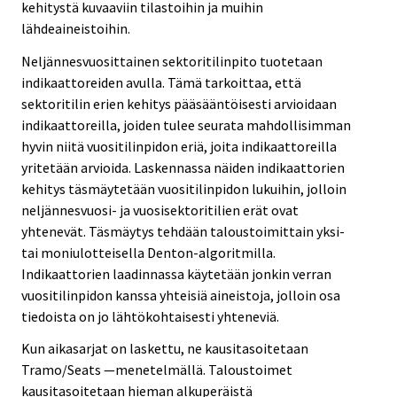
kehitystä kuvaaviin tilastoihin ja muihin
lähdeaineistoihin.
Neljännesvuosittainen sektoritilinpito tuotetaan
indikaattoreiden avulla. Tämä tarkoittaa, että
sektoritilin erien kehitys pääsääntöisesti arvioidaan
indikaattoreilla, joiden tulee seurata mahdollisimman
hyvin niitä vuositilinpidon eriä, joita indikaattoreilla
yritetään arvioida. Laskennassa näiden indikaattorien
kehitys täsmäytetään vuositilinpidon lukuihin, jolloin
neljännesvuosi- ja vuosisektoritilien erät ovat
yhtenevät. Täsmäytys tehdään taloustoimittain yksi-
tai moniulotteisella Denton-algoritmilla.
Indikaattorien laadinnassa käytetään jonkin verran
vuositilinpidon kanssa yhteisiä aineistoja, jolloin osa
tiedoista on jo lähtökohtaisesti yhteneviä.
Kun aikasarjat on laskettu, ne kausitasoitetaan
Tramo/Seats —menetelmällä. Taloustoimet
kausitasoitetaan hieman alkuperäistä