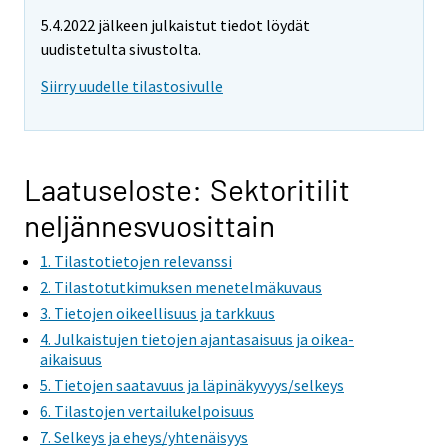
5.4.2022 jälkeen julkaistut tiedot löydät
uudistetulta sivustolta.
Siirry uudelle tilastosivulle
Laatuseloste: Sektoritilit
neljännesvuosittain
1. Tilastotietojen relevanssi
2. Tilastotutkimuksen menetelmäkuvaus
3. Tietojen oikeellisuus ja tarkkuus
4. Julkaistujen tietojen ajantasaisuus ja oikea-
aikaisuus
5. Tietojen saatavuus ja läpinäkyvyys/selkeys
6. Tilastojen vertailukelpoisuus
7. Selkeys ja eheys/yhtenäisyys