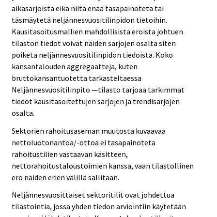
aikasarjoista eikä niitä enää tasapainoteta tai
täsmäytetä neljännesvuositilinpidon tietoihin.
Kausitasoitusmallien mahdollisista eroista johtuen
tilaston tiedot voivat näiden sarjojen osalta siten
poiketa neljännesvuositilinpidon tiedoista. Koko
kansantalouden aggregaatteja, kuten
bruttokansantuotetta tarkasteltaessa
Neljännesvuositilinpito —tilasto tarjoaa tarkimmat
tiedot kausitasoitettujen sarjojen ja trendisarjojen
osalta.
Sektorien rahoitusaseman muutosta kuvaavaa
nettoluotonantoa/-ottoa ei tasapainoteta
rahoitustilien vastaavan käsitteen,
nettorahoitustaloustoimien kanssa, vaan tilastollinen
ero näiden erien välillä sallitaan.
Neljännesvuosittaiset sektoritilit ovat johdettua
tilastointia, jossa yhden tiedon arviointiin käytetään