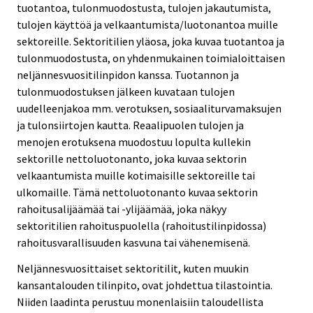
tuotantoa, tulonmuodostusta, tulojen jakautumista,
tulojen käyttöä ja velkaantumista/luotonantoa muille
sektoreille. Sektoritilien yläosa, joka kuvaa tuotantoa ja
tulonmuodostusta, on yhdenmukainen toimialoittaisen
neljännesvuositilinpidon kanssa. Tuotannon ja
tulonmuodostuksen jälkeen kuvataan tulojen
uudelleenjakoa mm. verotuksen, sosiaaliturvamaksujen
ja tulonsiirtojen kautta. Reaalipuolen tulojen ja
menojen erotuksena muodostuu lopulta kullekin
sektorille nettoluotonanto, joka kuvaa sektorin
velkaantumista muille kotimaisille sektoreille tai
ulkomaille. Tämä nettoluotonanto kuvaa sektorin
rahoitusalijäämää tai -ylijäämää, joka näkyy
sektoritilien rahoituspuolella (rahoitustilinpidossa)
rahoitusvarallisuuden kasvuna tai vähenemisenä.
Neljännesvuosittaiset sektoritilit, kuten muukin
kansantalouden tilinpito, ovat johdettua tilastointia.
Niiden laadinta perustuu monenlaisiin taloudellista