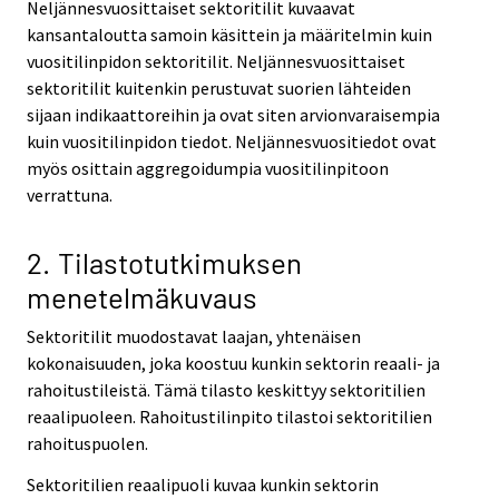
Neljännesvuosittaiset sektoritilit kuvaavat
kansantaloutta samoin käsittein ja määritelmin kuin
vuositilinpidon sektoritilit. Neljännesvuosittaiset
sektoritilit kuitenkin perustuvat suorien lähteiden
sijaan indikaattoreihin ja ovat siten arvionvaraisempia
kuin vuositilinpidon tiedot. Neljännesvuositiedot ovat
myös osittain aggregoidumpia vuositilinpitoon
verrattuna.
2. Tilastotutkimuksen
menetelmäkuvaus
Sektoritilit muodostavat laajan, yhtenäisen
kokonaisuuden, joka koostuu kunkin sektorin reaali- ja
rahoitustileistä. Tämä tilasto keskittyy sektoritilien
reaalipuoleen. Rahoitustilinpito tilastoi sektoritilien
rahoituspuolen.
Sektoritilien reaalipuoli kuvaa kunkin sektorin