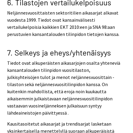
6. Tilastojen vertailukelpoisuus
Neljännesvuosittaisten sektoritilien aikasarjat alkavat
vuodesta 1999. Tiedot ovat kansainvälisesti
vertailukelpoisia kaikkien EKT 2010:een ja SNA 98:aan
perustuvien kansantalouden tilinpidon tietojen kanssa.
7. Selkeys ja eheys/yhtenäisyys
Tiedot ovat alkuperäisten aikasarjojen osalta yhteneviä
kansantalouden tilinpidon vuositilaston,
julkisyhteisöjen tulot ja menot neljännesvuosittain -
tilaston sekä neljännesvuositilinpidon kanssa. On
kuitenkin mahdollista, että eroja noin kuukautta
aikaisemmin julkaistavaan neljännesvuositilinpidon
vastaavan vuosineljänneksen julkaisuun syntyy
lähdeaineistojen päivittyessä .
Kausitasoitetut aikasarjat ja trendisarjat lasketaan
yksinkertaisella menettelyllä suoraan alkuperäisistä