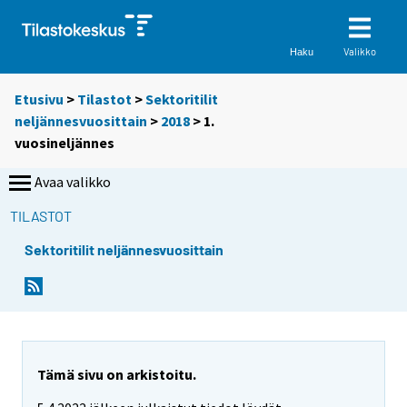
Valikko
Haku
Etusivu
>
Tilastot
>
Sektoritilit
neljännesvuosittain
>
2018
>
1.
vuosineljännes
Avaa valikko
TILASTOT
Sektoritilit neljännesvuosittain
Tämä sivu on arkistoitu.