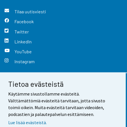
Tilaa uutisviesti
Facebook
Twitter
LinkedIn
YouTube
Instagram
Tietoa evästeistä
Yhteystiedot
Käytämme sivustollamme evästeitä.
Palaute
Välttämättömiä evästeitä tarvitaan, jotta sivusto
toimii oikein. Muita evästeitä tarvitaan videoiden,
Käyttöehdot
podcastien ja palautepalvelun esittämiseen.
Tietosuoja
Lue lisää evästeistä.