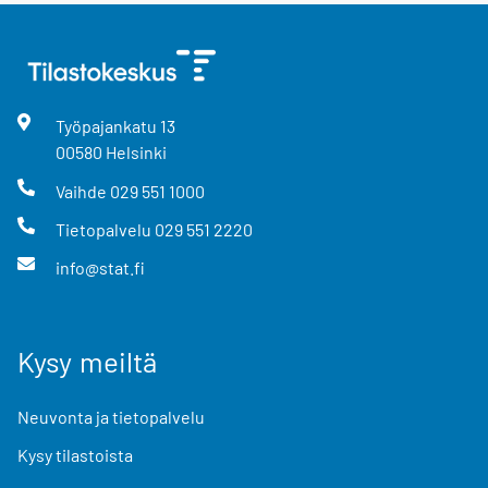
Työpajankatu
13
00580
Helsinki
Vaihde
029 551 1000
Tietopalvelu
029 551 2220
info@stat.fi
Kysy meiltä
Neuvonta ja tietopalvelu
Kysy tilastoista