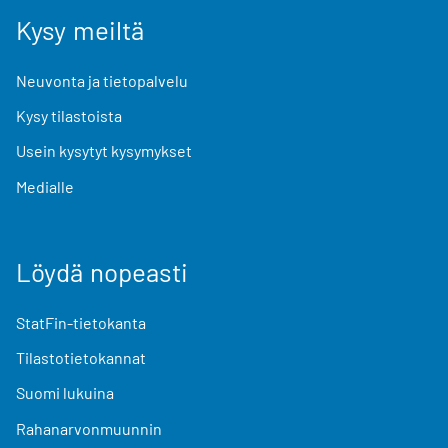
Kysy meiltä
Neuvonta ja tietopalvelu
Kysy tilastoista
Usein kysytyt kysymykset
Medialle
Löydä nopeasti
StatFin-tietokanta
Tilastotietokannat
Suomi lukuina
Rahanarvonmuunnin