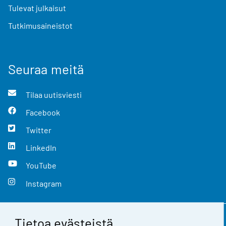
Tulevat julkaisut
Tutkimusaineistot
Seuraa meitä
Tilaa uutisviesti
Facebook
Twitter
LinkedIn
YouTube
Instagram
Tietoa evästeistä
Yhteystiedot