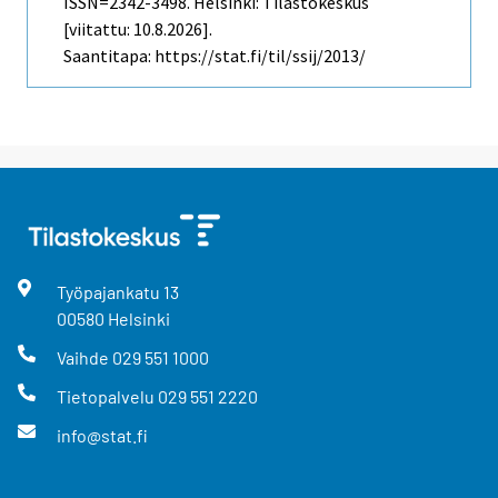
ISSN=2342-3498. Helsinki: Tilastokeskus
[viitattu: 10.8.2026].
Saantitapa: https://stat.fi/til/ssij/2013/
Työpajankatu
13
00580
Helsinki
Vaihde
029 551 1000
Tietopalvelu
029 551 2220
info@stat.fi