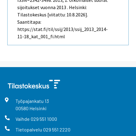
sijoitukset vuonna 2013 . Helsinki:
Tilastokeskus [viitattu: 10.8.2026].
Saantitapa:
https://stat.fi/til/ssij/2013/ssij_2013_2014-
11-18_kat_001_fi.html
Työpajankatu
13
00580
Helsinki
Vaihde
029 551 1000
Tietopalvelu
029 551 2220