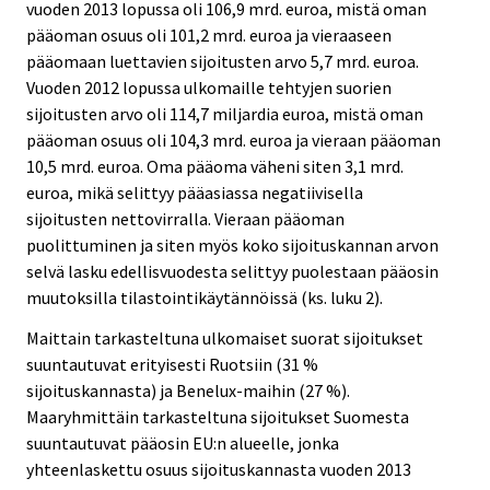
vuoden 2013 lopussa oli 106,9 mrd. euroa, mistä oman
pääoman osuus oli 101,2 mrd. euroa ja vieraaseen
pääomaan luettavien sijoitusten arvo 5,7 mrd. euroa.
Vuoden 2012 lopussa ulkomaille tehtyjen suorien
sijoitusten arvo oli 114,7 miljardia euroa, mistä oman
pääoman osuus oli 104,3 mrd. euroa ja vieraan pääoman
10,5 mrd. euroa. Oma pääoma väheni siten 3,1 mrd.
euroa, mikä selittyy pääasiassa negatiivisella
sijoitusten nettovirralla. Vieraan pääoman
puolittuminen ja siten myös koko sijoituskannan arvon
selvä lasku edellisvuodesta selittyy puolestaan pääosin
muutoksilla tilastointikäytännöissä (ks. luku 2).
Maittain tarkasteltuna ulkomaiset suorat sijoitukset
suuntautuvat erityisesti Ruotsiin (31 %
sijoituskannasta) ja Benelux-maihin (27 %).
Maaryhmittäin tarkasteltuna sijoitukset Suomesta
suuntautuvat pääosin EU:n alueelle, jonka
yhteenlaskettu osuus sijoituskannasta vuoden 2013