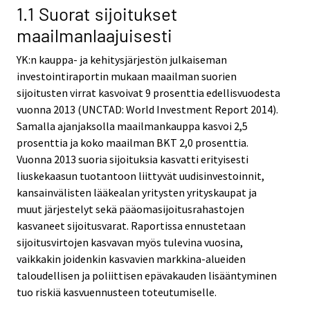
1.1 Suorat sijoitukset
maailmanlaajuisesti
YK:n kauppa- ja kehitysjärjestön julkaiseman
investointiraportin mukaan maailman suorien
sijoitusten virrat kasvoivat 9 prosenttia edellisvuodesta
vuonna 2013 (UNCTAD: World Investment Report 2014).
Samalla ajanjaksolla maailmankauppa kasvoi 2,5
prosenttia ja koko maailman BKT 2,0 prosenttia.
Vuonna 2013 suoria sijoituksia kasvatti erityisesti
liuskekaasun tuotantoon liittyvät uudisinvestoinnit,
kansainvälisten lääkealan yritysten yrityskaupat ja
muut järjestelyt sekä pääomasijoitusrahastojen
kasvaneet sijoitusvarat. Raportissa ennustetaan
sijoitusvirtojen kasvavan myös tulevina vuosina,
vaikkakin joidenkin kasvavien markkina-alueiden
taloudellisen ja poliittisen epävakauden lisääntyminen
tuo riskiä kasvuennusteen toteutumiselle.