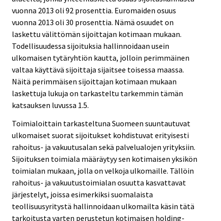
vuonna 2013 oli 92 prosenttia. Euromaiden osuus
vuonna 2013 oli 30 prosenttia. Nämä osuudet on
laskettu välittömän sijoittajan kotimaan mukaan.
Todellisuudessa sijoituksia hallinnoidaan usein
ulkomaisen tytäryhtiön kautta, jolloin perimmäinen
valtaa käyttävä sijoittaja sijaitsee toisessa maassa.
Näitä perimmäisen sijoittajan kotimaan mukaan
laskettuja lukuja on tarkasteltu tarkemmin tämän
katsauksen luvussa 1.5.
Toimialoittain tarkasteltuna Suomeen suuntautuvat
ulkomaiset suorat sijoitukset kohdistuvat erityisesti
rahoitus- ja vakuutusalan sekä palvelualojen yrityksiin.
Sijoituksen toimiala määräytyy sen kotimaisen yksikön
toimialan mukaan, jolla on velkoja ulkomaille. Tällöin
rahoitus- ja vakuutustoimialan osuutta kasvattavat
järjestelyt, joissa esimerkiksi suomalaista
teollisuusyritystä hallinnoidaan ulkomailta käsin tätä
tarkoitusta varten perustetun kotimaisen holding-