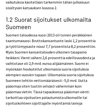
vaikutuksia käsitellään tarkemmin tähän julkaisuun
sisältyvän katsauksen luvussa 2.
1.2 Suorat sijoitukset ulkomailta
Suomeen
Suomen taloudessa vuosi 2013 oli toinen peräkkäinen
taantumavuosi. Bruttokansantuote laski 1,2 prosenttia
ja työttömyysaste nousi 7,7 prosentista 8,2 prosenttiin.
Myös Suomen kansantalouden ulkoinen tasapaino
heikkeni. Vienti väheni 2,6 prosenttia edellisvuodesta ja
vaihtotase oli 2,9 mrd. euroa alijäämäinen. Suomi ei
myöskään houkutellut ulkomaisia suoria sijoituksia
aiempien vuosien tapaan. Ulkomaisia suoria sijoituksia
Suomeen tehtiin nettomääräisesti ‑5,0 mrd. Uutta
pääomaa siten tuotiin selvästi vähemmän kuin
pääomaa vietiin. Tässä tapauksessa pääoman vienti
tarkoittaa sijoitusten palautumista ulkomaille tai
sijoituskohteen sijoittajalle myöntämiä lainoja