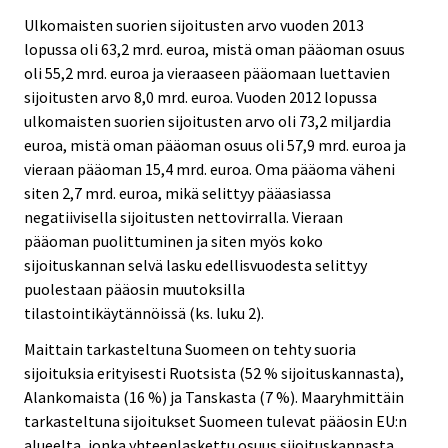
Ulkomaisten suorien sijoitusten arvo vuoden 2013
lopussa oli 63,2 mrd. euroa, mistä oman pääoman osuus
oli 55,2 mrd. euroa ja vieraaseen pääomaan luettavien
sijoitusten arvo 8,0 mrd. euroa. Vuoden 2012 lopussa
ulkomaisten suorien sijoitusten arvo oli 73,2 miljardia
euroa, mistä oman pääoman osuus oli 57,9 mrd. euroa ja
vieraan pääoman 15,4 mrd. euroa. Oma pääoma väheni
siten 2,7 mrd. euroa, mikä selittyy pääasiassa
negatiivisella sijoitusten nettovirralla. Vieraan
pääoman puolittuminen ja siten myös koko
sijoituskannan selvä lasku edellisvuodesta selittyy
puolestaan pääosin muutoksilla
tilastointikäytännöissä (ks. luku 2).
Maittain tarkasteltuna Suomeen on tehty suoria
sijoituksia erityisesti Ruotsista (52 % sijoituskannasta),
Alankomaista (16 %) ja Tanskasta (7 %). Maaryhmittäin
tarkasteltuna sijoitukset Suomeen tulevat pääosin EU:n
alueelta, jonka yhteenlaskettu osuus sijoituskannasta