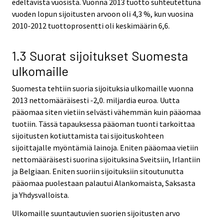
edeltävistä vuosista. Vuonna 2013 tuotto suhteutettuna
vuoden lopun sijoitusten arvoon oli 4,3 %, kun vuosina
2010-2012 tuottoprosentti oli keskimäärin 6,6.
1.3 Suorat sijoitukset Suomesta
ulkomaille
Suomesta tehtiin suoria sijoituksia ulkomaille vuonna
2013 nettomääräisesti ‑2,0. miljardia euroa. Uutta
pääomaa siten vietiin selvästi vähemmän kuin pääomaa
tuotiin. Tässä tapauksessa pääoman tuonti tarkoittaa
sijoitusten kotiuttamista tai sijoituskohteen
sijoittajalle myöntämiä lainoja. Eniten pääomaa vietiin
nettomääräisesti suorina sijoituksina Sveitsiin, Irlantiin
ja Belgiaan. Eniten suoriin sijoituksiin sitoutunutta
pääomaa puolestaan palautui Alankomaista, Saksasta
ja Yhdysvalloista.
Ulkomaille suuntautuvien suorien sijoitusten arvo