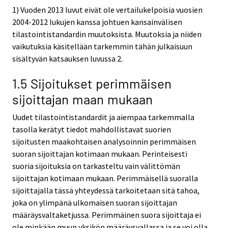
1) Vuoden 2013 luvut eivät ole vertailukelpoisia vuosien
2004-2012 lukujen kanssa johtuen kansainvälisen
tilastointistandardin muutoksista. Muutoksia ja niiden
vaikutuksia käsitellään tarkemmin tähän julkaisuun
sisältyvän katsauksen luvussa 2.
1.5 Sijoitukset perimmäisen
sijoittajan maan mukaan
Uudet tilastointistandardit ja aiempaa tarkemmalla
tasolla kerätyt tiedot mahdollistavat suorien
sijoitusten maakohtaisen analysoinnin perimmäisen
suoran sijoittajan kotimaan mukaan. Perinteisesti
suoria sijoituksia on tarkasteltu vain välittömän
sijoittajan kotimaan mukaan. Perimmäisellä suoralla
sijoittajalla tässä yhteydessä tarkoitetaan sitä tahoa,
joka on ylimpänä ulkomaisen suoran sijoittajan
määräysvaltaketjussa. Perimmäinen suora sijoittaja ei
ole minkään muun yksikön määräysvallassa ja se voi olla