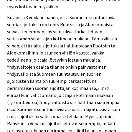
myös kotimainen yksikkö.
Kuviosta 3 voidaan nähdä, että Suomeen suuntautuvia
suoria sijoituksia on tehty Ruotsista ja Alankomaista
selvästi enemmän, jos sijoituksia tarkastellaan
välittömän sijoittajan kotimaan mukaan. Tämä viittaa
siihen, että näitä sijoituksia hallinnoidaan Ruotsiin tai
Alankomaihin sijoittuneen yhtiön kautta, vaikka
todellinen sijoittaja löytyykin jostain muualta.
Yhdysvaltojen osalta tilanne onkin päinvastainen.
Yhdysvalloista Suomeen suuntautuvien suorien
sijoitusten kanta on suurempi tarkasteltuna
perimmäisen suoran sijoittajan kotimaan (6,3 mrd.
euroa) kuin välittömän sijoittajan kotimaan mukaan
(1,0 mrd. euroa). Yhdysvalloista siis hallitaan suurempaa
osaa Suomeen suuntautuvista suorista sijoituksista kuin
näitä sijoituksia välittömästi tehdään. Myös Japanin,
Ranskan ja Venäjän sijoitukset ovat suurempia, mikäli
tarkastelu tehdään perimmäisen sijoittajan kotimaan