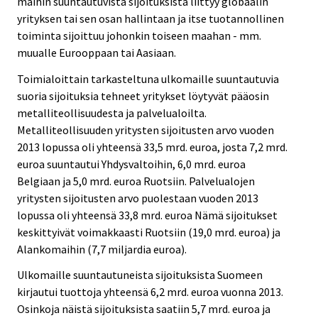
maihin suuntautuvista sijoituksista liittyy globaalin
yrityksen tai sen osan hallintaan ja itse tuotannollinen
toiminta sijoittuu johonkin toiseen maahan - mm.
muualle Eurooppaan tai Aasiaan.
Toimialoittain tarkasteltuna ulkomaille suuntautuvia
suoria sijoituksia tehneet yritykset löytyvät pääosin
metalliteollisuudesta ja palvelualoilta.
Metalliteollisuuden yritysten sijoitusten arvo vuoden
2013 lopussa oli yhteensä 33,5 mrd. euroa, josta 7,2 mrd.
euroa suuntautui Yhdysvaltoihin, 6,0 mrd. euroa
Belgiaan ja 5,0 mrd. euroa Ruotsiin. Palvelualojen
yritysten sijoitusten arvo puolestaan vuoden 2013
lopussa oli yhteensä 33,8 mrd. euroa Nämä sijoitukset
keskittyivät voimakkaasti Ruotsiin (19,0 mrd. euroa) ja
Alankomaihin (7,7 miljardia euroa).
Ulkomaille suuntautuneista sijoituksista Suomeen
kirjautui tuottoja yhteensä 6,2 mrd. euroa vuonna 2013.
Osinkoja näistä sijoituksista saatiin 5,7 mrd. euroa ja