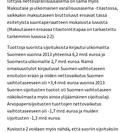
liittyvä nettovarallisuusasema on sama myös
Maksutase ja ulkomainen varallisuusasema -tilastossa,
vaikkakin maksutaseen bruttoluvut eroavat tässä
esitetyistä suuntaperiaatteen mukaisista luvuista
(Maksutaseen eroavaa tilastointitapaa on tarkasteltu
tarkemmin luvussa 2.2).
Tuottoja suorista sijoituksista kirjautui ulkomailta
Suomeen vuonna 2013 yhteensä 6,2 mrd. euroa ja
Suomesta ulkomaille 2,7 mrd. euroa. Nämä
omaisuustulot kirjautuvat Suomen vaihtotaseen
ensitulon erään ja niiden nettovaikutus Suomen
vaihtotaseeseen oli +3,4 mrd. euroa vuonna 2013.
Suorien sijoitusten tuotot oli Suomen vaihtotaseen
näkökulmasta myös ainoa ylijäämäinen sijoituslaji.
Arvopaperisijoitusten tuottojen nettovaikutus
vaihtotaseeseen oli -1,7 mrd. euroa ja muiden
sijoitusten -1,3 mrd. euroa.
Kuviosta 2 voidaan myös nähdä, että suoriin sijoituksiin