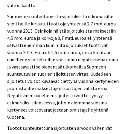
yhtiön kautta.
Suomeen suuntautuneista sijoituksista ulkomaisille
sijoittajille kirjautui tuottoja yhteensä 2,7 mrd. euroa
vuonna 2013. Osinkoja näistä sijoituksista maksettiin
4,5 mrd. euroa ja korkoja 0,7 mrd. euroa eli yhteensä
selvästi enemmän kuin mitä sijoitukset tuottivat
vuonna 2013. Eroa oli 2,5 mrd. euroa, mikä kirjataan
uudelleen sijoitettuihin voittoihin negatiivisena eränä
ja vastaavasti se pienentää ulkomailta Suomeen
suuntautuvien suorien sijoitusten virtaa. Uudelleen
sijoitetut voitot kuvaavat tiettynä vuonna kertyneiden
ja omistajille maksettujen tuottojen välistä eroa.
Negatiivinen uudelleen sijoitettu voitto syntyy
esimerkiksi tilanteessa, jolloin aiempina vuosina
kertyneet voittovarat jaetaan omistajalle yhtenä
vuotena.
Tuotot suhteutettuna sijoitusten arvoon vähenivät