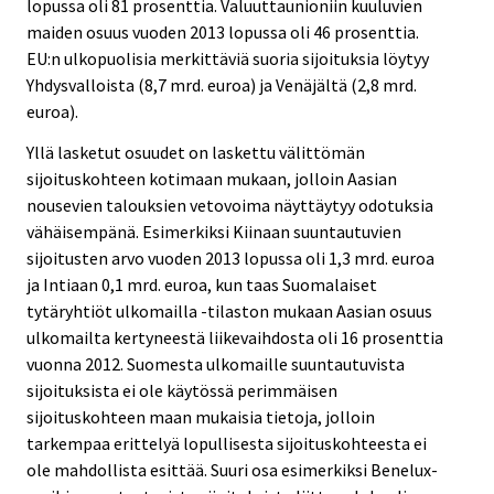
lopussa oli 81 prosenttia. Valuuttaunioniin kuuluvien
maiden osuus vuoden 2013 lopussa oli 46 prosenttia.
EU:n ulkopuolisia merkittäviä suoria sijoituksia löytyy
Yhdysvalloista (8,7 mrd. euroa) ja Venäjältä (2,8 mrd.
euroa).
Yllä lasketut osuudet on laskettu välittömän
sijoituskohteen kotimaan mukaan, jolloin Aasian
nousevien talouksien vetovoima näyttäytyy odotuksia
vähäisempänä. Esimerkiksi Kiinaan suuntautuvien
sijoitusten arvo vuoden 2013 lopussa oli 1,3 mrd. euroa
ja Intiaan 0,1 mrd. euroa, kun taas Suomalaiset
tytäryhtiöt ulkomailla -tilaston mukaan Aasian osuus
ulkomailta kertyneestä liikevaihdosta oli 16 prosenttia
vuonna 2012. Suomesta ulkomaille suuntautuvista
sijoituksista ei ole käytössä perimmäisen
sijoituskohteen maan mukaisia tietoja, jolloin
tarkempaa erittelyä lopullisesta sijoituskohteesta ei
ole mahdollista esittää. Suuri osa esimerkiksi Benelux-