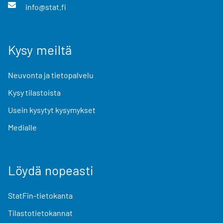
info@stat.fi
Kysy meiltä
Neuvonta ja tietopalvelu
Kysy tilastoista
Usein kysytyt kysymykset
Medialle
Löydä nopeasti
StatFin-tietokanta
Tilastotietokannat