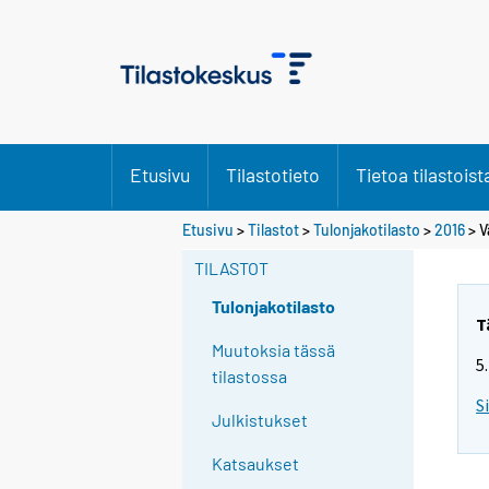
Etusivu
Tilastotieto
Tietoa tilastoist
Etusivu
>
Tilastot
>
Tulonjakotilasto
>
2016
>
V
TILASTOT
Tulonjakotilasto
T
Muutoksia tässä
5
tilastossa
S
Julkistukset
Katsaukset