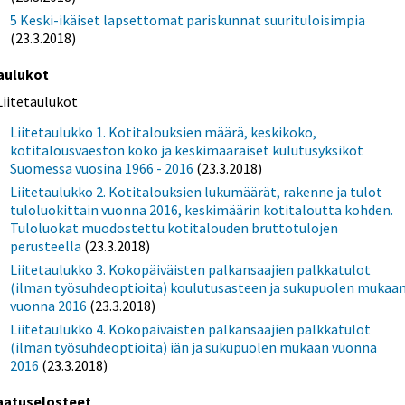
5 Keski-ikäiset lapsettomat pariskunnat suurituloisimpia
(23.3.2018)
aulukot
Liitetaulukot
Liitetaulukko 1. Kotitalouksien määrä, keskikoko,
kotitalousväestön koko ja keskimääräiset kulutusyksiköt
Suomessa vuosina 1966 - 2016
(23.3.2018)
Liitetaulukko 2. Kotitalouksien lukumäärät, rakenne ja tulot
tuloluokittain vuonna 2016, keskimäärin kotitaloutta kohden.
Tuloluokat muodostettu kotitalouden bruttotulojen
perusteella
(23.3.2018)
Liitetaulukko 3. Kokopäiväisten palkansaajien palkkatulot
(ilman työsuhdeoptioita) koulutusasteen ja sukupuolen mukaa
vuonna 2016
(23.3.2018)
Liitetaulukko 4. Kokopäiväisten palkansaajien palkkatulot
(ilman työsuhdeoptioita) iän ja sukupuolen mukaan vuonna
2016
(23.3.2018)
aatuselosteet