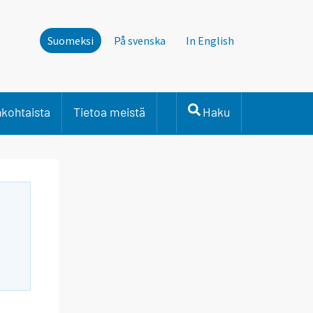
Suomeksi
På svenska
In English
nkohtaista
Tietoa meistä
Haku