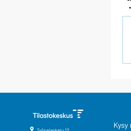
Kysy 
Työpajankatu
13