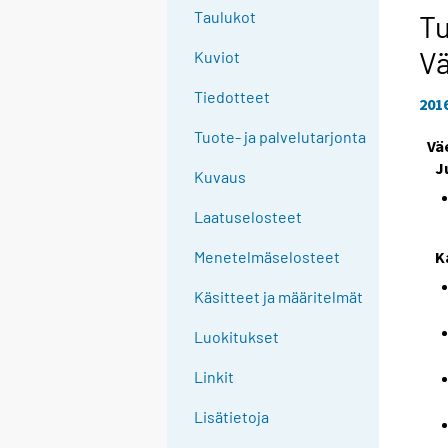
Taulukot
Tu
Vä
Kuviot
Tiedotteet
201
Tuote- ja palvelutarjonta
Vä
J
Kuvaus
Laatuselosteet
K
Menetelmäselosteet
Käsitteet ja määritelmät
Luokitukset
Linkit
Lisätietoja