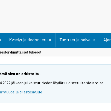
a
Kyselyt ja tiedonkeruut
Tuotteet ja palvelut
Aja
äestöryhmittä;iset tuloerot
ämä sivu on arkistoitu.
.4.2022 jälkeen julkaistut tiedot löydät uudistetulta sivustolta.
iirry uudelle tilastosivulle