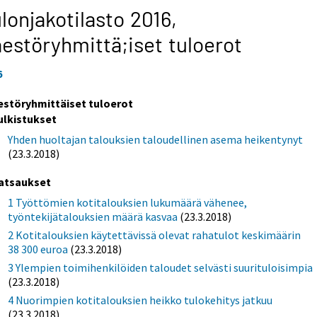
lonjakotilasto 2016,
estöryhmittä;iset tuloerot
6
estöryhmittäiset tuloerot
ulkistukset
Yhden huoltajan talouksien taloudellinen asema heikentynyt
(23.3.2018)
atsaukset
1 Työttömien kotitalouksien lukumäärä vähenee,
työntekijätalouksien määrä kasvaa
(23.3.2018)
2 Kotitalouksien käytettävissä olevat rahatulot keskimäärin
38 300 euroa
(23.3.2018)
3 Ylempien toimihenkilöiden taloudet selvästi suurituloisimpia
(23.3.2018)
4 Nuorimpien kotitalouksien heikko tulokehitys jatkuu
(23.3.2018)