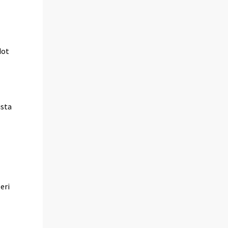
dot
ista
eri