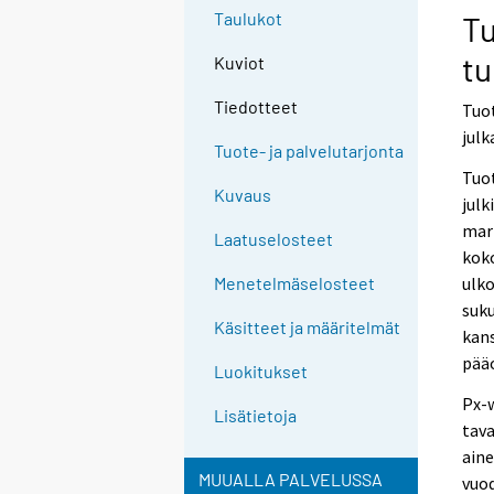
Taulukot
Tu
tu
Kuviot
Tiedotteet
Tuot
julk
Tuote- ja palvelutarjonta
Tuo
Kuvaus
julk
mark
Laatuselosteet
kok
ulk
Menetelmäselosteet
suku
Käsitteet ja määritelmät
kan
pää
Luokitukset
Px-w
Lisätietoja
tava
aine
MUUALLA PALVELUSSA
vuod