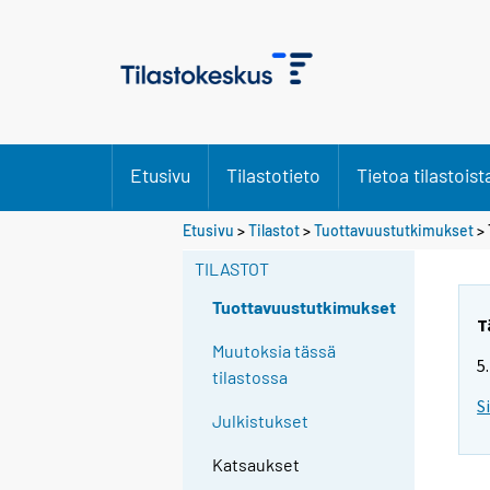
Etusivu
Tilastotieto
Tietoa tilastoist
Etusivu
>
Tilastot
>
Tuottavuustutkimukset
>
TILASTOT
Tuottavuustutkimukset
T
Muutoksia tässä
5
tilastossa
S
Julkistukset
Katsaukset