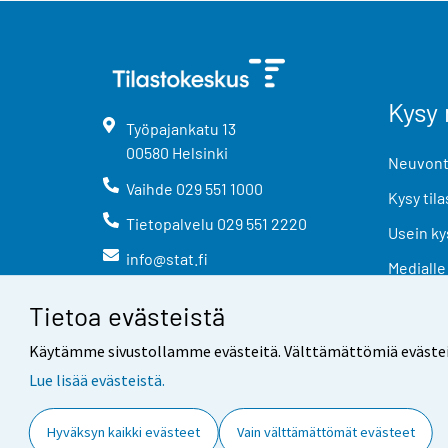
Kysy 
Työpajankatu
13
00580
Helsinki
Neuvonta
Vaihde
029 551 1000
Kysy tila
Tietopalvelu
029 551 2220
Usein ky
info@stat.fi
Medialle
Tietoa evästeistä
Käytämme sivustollamme evästeitä. Välttämättömiä evästeitä t
Lue lisää evästeistä.
Yhteystiedot
Palaute
Hyväksyn kaikki evästeet
Vain välttämättömät evästeet