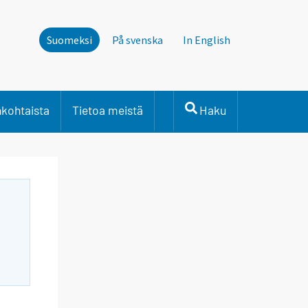
Suomeksi
På svenska
In English
nkohtaista
Tietoa meistä
Haku