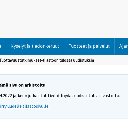
a
Kyselyt ja tiedonkeruut
Tuotteet ja palvelut
Aja
 Tuottavuustutkimukset-tilastoon tulossa uudistuksia
ämä sivu on arkistoitu.
.4.2022 jälkeen julkaistut tiedot löydät uudistetulta sivustolta.
iirry uudelle tilastosivulle