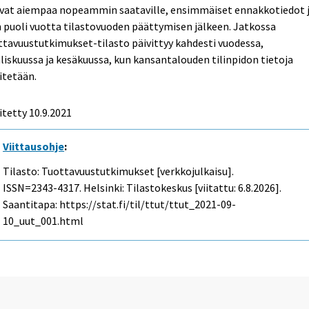
evat aiempaa nopeammin saataville, ensimmäiset ennakkotiedot 
 puoli vuotta tilastovuoden päättymisen jälkeen. Jatkossa
tavuustutkimukset-tilasto päivittyy kahdesti vuodessa,
iskuussa ja kesäkuussa, kun kansantalouden tilinpidon tietoja
itetään.
itetty 10.9.2021
Viittausohje
:
Tilasto: Tuottavuustutkimukset [verkkojulkaisu].
ISSN=2343-4317. Helsinki: Tilastokeskus [viitattu: 6.8.2026].
Saantitapa: https://stat.fi/til/ttut/ttut_2021-09-
10_uut_001.html