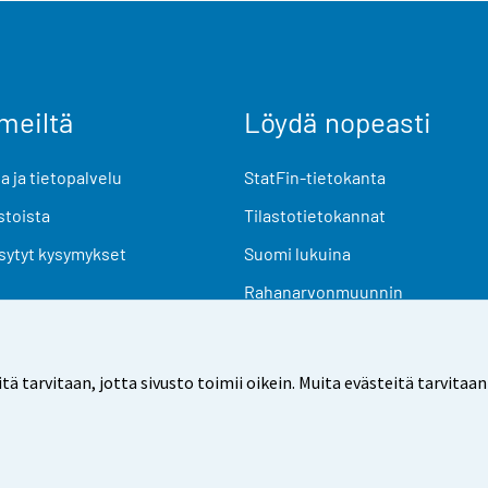
meiltä
Löydä nopeasti
 ja tietopalvelu
StatFin-tietokanta
stoista
Tilastotietokannat
sytyt kysymykset
Suomi lukuina
Rahanarvonmuunnin
Tulevat julkaisut
Tutkimusaineistot
arvitaan, jotta sivusto toimii oikein. Muita evästeitä tarvitaan
Käyttöehdot
Tietosuoja
Saavutettavuus
Tietoa sivu