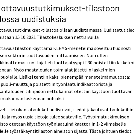
ottavuustutkimukset-tilastoon
lossa uudistuksia
tavuustutkimukset-tilastoa ollaan uudistamassa. Uudistetut tie
aistaan 15.10.2021 Tilastokeskuksen nettisivuilla.
ttavuustilaston käyttämä KLEMS-menetelmä soveltuu huonosti
isen sektorin tuottavuuden mittaamiseen. Näin ollen
kinattomat tuottajat eli tuottajatyyppi T30 poistettiin laskelm
onaan. Myös maatalouden toimialat jätettiin laskelmien
opuolelle. Lisäksi tehtiin kaksi pienempää menetelmämuutosta:
puoli-muuttuja poistettiin työnlaatuindikaattorista ja
santalouden tilinpidon nettokannat otettiin käyttöön tuottavan
omakannan laskennan pohjaksi.
eb-tietokantataulukot uudistuvat, tiedot jakautuvat taulukoihin 
lla ja myös uusia tietoja tulee saataville. Työvoimatutkimuksen
isto otetaan käyttöön työnlaatuindikaattoriin 1-2 viimeiselle
elle työssäkäyntitilaston aineiston sijasta. Tästä johtuen tiedot