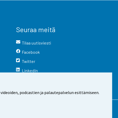
Seuraa meitä
Tilaa uutisviesti
Facebook
Twitter
LinkedIn
YouTube
Instagram
 videoiden, podcastien ja palautepalvelun esittämiseen.
stosta
Evästeasetukset