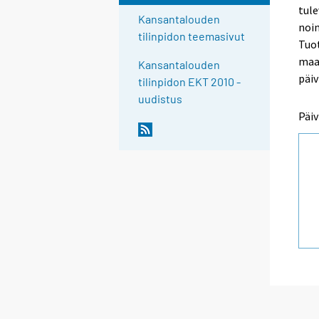
tul
Kansantalouden
noin
tilinpidon teemasivut
Tuot
maal
Kansantalouden
päiv
tilinpidon EKT 2010 -
uudistus
Päiv