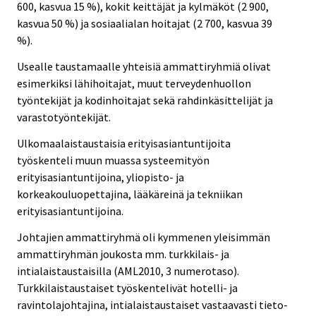
600, kasvua 15 %), kokit keittäjät ja kylmäköt (2 900,
kasvua 50 %) ja sosiaalialan hoitajat (2 700, kasvua 39
%).
Usealle taustamaalle yhteisiä ammattiryhmiä olivat
esimerkiksi lähihoitajat, muut terveydenhuollon
työntekijät ja kodinhoitajat sekä rahdinkäsittelijät ja
varastotyöntekijät.
Ulkomaalaistaustaisia erityisasiantuntijoita
työskenteli muun muassa systeemityön
erityisasiantuntijoina, yliopisto- ja
korkeakouluopettajina, lääkäreinä ja tekniikan
erityisasiantuntijoina.
Johtajien ammattiryhmä oli kymmenen yleisimmän
ammattiryhmän joukosta mm. turkkilais- ja
intialaistaustaisilla (AML2010, 3 numerotaso).
Turkkilaistaustaiset työskentelivät hotelli- ja
ravintolajohtajina, intialaistaustaiset vastaavasti tieto-