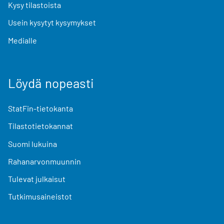
Kysy tilastoista
Usein kysytyt kysymykset
Medialle
Löydä nopeasti
StatFin-tietokanta
Tilastotietokannat
Suomi lukuina
Rahanarvonmuunnin
Tulevat julkaisut
Tutkimusaineistot