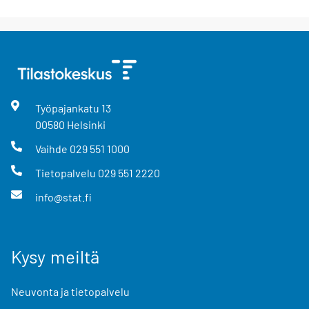
Työpajankatu
13
00580
Helsinki
Vaihde
029 551 1000
Tietopalvelu
029 551 2220
info@stat.fi
Kysy meiltä
Neuvonta ja tietopalvelu