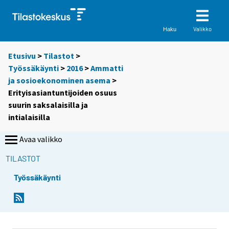
Valikko
Haku
Etusivu
>
Tilastot
>
Työssäkäynti
>
2016
>
Ammatti
ja sosioekonominen asema
>
Erityisasiantuntijoiden osuus
suurin saksalaisilla ja
intialaisilla
Avaa valikko
TILASTOT
Työssäkäynti
Y
Y
o
o
u
u
a
a