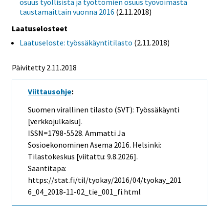
osuus työllisistä ja työttömien osuus työvoimasta
taustamaittain vuonna 2016
(2.11.2018)
Laatuselosteet
Laatuseloste: työssäkäyntitilasto
(2.11.2018)
Päivitetty 2.11.2018
Viittausohje
:
Suomen virallinen tilasto (SVT): Työssäkäynti
[verkkojulkaisu].
ISSN=1798-5528.
Ammatti Ja
Sosioekonominen Asema
2016. Helsinki:
Tilastokeskus [viitattu: 9.8.2026].
Saantitapa:
https://stat.fi/til/tyokay/2016/04/tyokay_201
6_04_2018-11-02_tie_001_fi.html