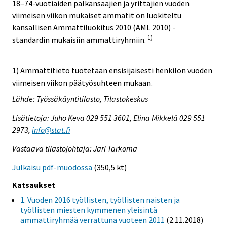
18–74-vuotiaiden palkansaajien ja yrittäjien vuoden
viimeisen viikon mukaiset ammatit on luokiteltu
kansallisen Ammattiluokitus 2010 (AML 2010) -
1)
standardin mukaisiin ammattiryhmiin.
1) Ammattitieto tuotetaan ensisijaisesti henkilön vuoden
viimeisen viikon päätyösuhteen mukaan.
Lähde: Työssäkäyntitilasto, Tilastokeskus
Lisätietoja: Juho Keva 029 551 3601, Elina Mikkelä 029 551
2973,
info@stat.fi
Vastaava tilastojohtaja: Jari Tarkoma
Julkaisu pdf-muodossa
(350,5 kt)
Katsaukset
1. Vuoden 2016 työllisten, työllisten naisten ja
työllisten miesten kymmenen yleisintä
ammattiryhmää verrattuna vuoteen 2011
(2.11.2018)