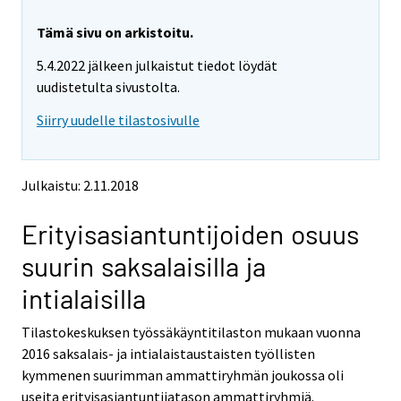
r
r
e
e
Tämä sivu on arkistoitu.
m
m
5.4.2022 jälkeen julkaistut tiedot löydät
o
o
v
v
uudistetulta sivustolta.
i
i
Siirry uudelle tilastosivulle
n
n
g
g
t
t
o
o
Julkaistu: 2.11.2018
a
a
n
n
Erityisasiantuntijoiden osuus
o
o
t
t
suurin saksalaisilla ja
h
h
e
e
intialaisilla
r
r
s
s
Tilastokeskuksen työssäkäyntitilaston mukaan vuonna
e
e
2016 saksalais- ja intialaistaustaisten työllisten
r
r
v
v
kymmenen suurimman ammattiryhmän joukossa oli
i
i
useita erityisasiantuntijatason ammattiryhmiä.