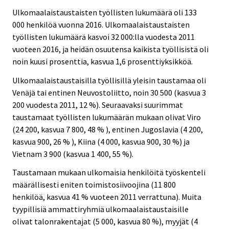
Ulkomaalaistaustaisten työllisten lukumäärä oli 133
000 henkilöä vuonna 2016. Ulkomaalaistaustaisten
työllisten lukumäärä kasvoi 32 000:lla vuodesta 2011
vuoteen 2016, ja heidän osuutensa kaikista työllisistä oli
noin kuusi prosenttia, kasvua 1,6 prosenttiyksikköä.
Ulkomaalaistaustaisilla työllisillä yleisin taustamaa oli
Venäjä tai entinen Neuvostoliitto, noin 30 500 (kasvua 3
200 vuodesta 2011, 12 %). Seuraavaksi suurimmat
taustamaat työllisten lukumäärän mukaan olivat Viro
(24 200, kasvua 7 800, 48 % ), entinen Jugoslavia (4 200,
kasvua 900, 26 % ), Kiina (4 000, kasvua 900, 30 %) ja
Vietnam 3 900 (kasvua 1 400, 55 %).
Taustamaan mukaan ulkomaisia henkilöitä työskenteli
määrällisesti eniten toimistosiivoojina (11 800
henkilöä, kasvua 41 % vuoteen 2011 verrattuna). Muita
tyypillisiä ammattiryhmiä ulkomaalaistaustaisille
olivat talonrakentajat (5 000, kasvua 80 %), myyjät (4