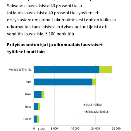
c
c
Saksalaistaustaisista 43 prosenttia ja
e
e
intialaistaustaisista 40 prosenttia työskenteli
.
.
erityisasiantuntijoina. Lukumääräisesti eniten kaikista
ulkomaalaistaustaisista erityisasiantuntijoista oli
venäläistaustaisia, 5 100 henkilöä.
Erityisasiantuntijat ja ulkomaalaistaustaiset
työlliset maittain