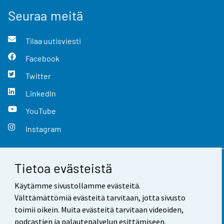
Seuraa meitä
Tilaa uutisviesti
Facebook
Twitter
LinkedIn
YouTube
Instagram
Tietoa evästeistä
Yhteystiedot
Käytämme sivustollamme evästeitä.
Palaute
Välttämättömiä evästeitä tarvitaan, jotta sivusto
toimii oikein. Muita evästeitä tarvitaan videoiden,
Käyttöehdot
podcastien ja palautepalvelun esittämiseen.