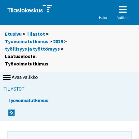
Valikko
Haku
Etusivu
>
Tilastot
>
Työvoimatutkimus
>
2019
>
työllisyys ja työttömyys
>
Laatuseloste:
Työvoimatutkimus
Avaa valikko
TILASTOT
Työvoimatutkimus
Y
Y
o
o
u
u
a
a