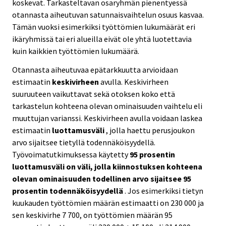
koskevat. Tarkasteltavan osaryhmän pienentyessä
otannasta aiheutuvan satunnaisvaihtelun osuus kasvaa.
Tämän vuoksi esimerkiksi työttömien lukumäärät eri
ikäryhmissä tai eri alueilla eivät ole yhtä luotettavia
kuin kaikkien työttömien lukumäärä.
Otannasta aiheutuvaa epätarkkuutta arvioidaan
estimaatin
keskivirheen
avulla. Keskivirheen
suuruuteen vaikuttavat sekä otoksen koko että
tarkastelun kohteena olevan ominaisuuden vaihtelu eli
muuttujan varianssi. Keskivirheen avulla voidaan laskea
estimaatin
luottamusväli
, jolla haettu perusjoukon
arvo sijaitsee tietyllä todennäköisyydellä.
Työvoimatutkimuksessa käytetty
95 prosentin
luottamusväli on väli, jolla kiinnostuksen kohteena
olevan ominaisuuden todellinen arvo sijaitsee 95
prosentin todennäköisyydellä
. Jos esimerkiksi tietyn
kuukauden työttömien määrän estimaatti on 230 000 ja
sen keskivirhe 7 700, on työttömien määrän 95