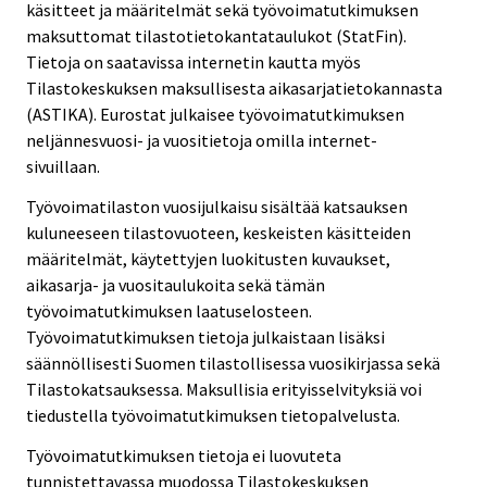
käsitteet ja määritelmät sekä työvoimatutkimuksen
maksuttomat tilastotietokantataulukot (StatFin).
Tietoja on saatavissa internetin kautta myös
Tilastokeskuksen maksullisesta aikasarjatietokannasta
(ASTIKA). Eurostat julkaisee työvoimatutkimuksen
neljännesvuosi- ja vuositietoja omilla internet-
sivuillaan.
Työvoimatilaston vuosijulkaisu sisältää katsauksen
kuluneeseen tilastovuoteen, keskeisten käsitteiden
määritelmät, käytettyjen luokitusten kuvaukset,
aikasarja- ja vuositaulukoita sekä tämän
työvoimatutkimuksen laatuselosteen.
Työvoimatutkimuksen tietoja julkaistaan lisäksi
säännöllisesti Suomen tilastollisessa vuosikirjassa sekä
Tilastokatsauksessa. Maksullisia erityisselvityksiä voi
tiedustella työvoimatutkimuksen tietopalvelusta.
Työvoimatutkimuksen tietoja ei luovuteta
tunnistettavassa muodossa Tilastokeskuksen