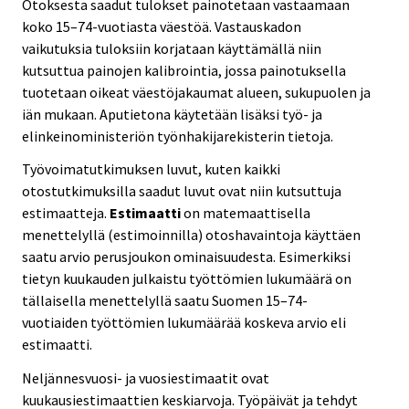
Otoksesta saadut tulokset painotetaan vastaamaan
koko 15–74-vuotiasta väestöä. Vastauskadon
vaikutuksia tuloksiin korjataan käyttämällä niin
kutsuttua painojen kalibrointia, jossa painotuksella
tuotetaan oikeat väestöjakaumat alueen, sukupuolen ja
iän mukaan. Aputietona käytetään lisäksi työ- ja
elinkeinoministeriön työnhakijarekisterin tietoja.
Työvoimatutkimuksen luvut, kuten kaikki
otostutkimuksilla saadut luvut ovat niin kutsuttuja
estimaatteja.
Estimaatti
on matemaattisella
menettelyllä (estimoinnilla) otoshavaintoja käyttäen
saatu arvio perusjoukon ominaisuudesta. Esimerkiksi
tietyn kuukauden julkaistu työttömien lukumäärä on
tällaisella menettelyllä saatu Suomen 15–74-
vuotiaiden työttömien lukumäärää koskeva arvio eli
estimaatti.
Neljännesvuosi- ja vuosiestimaatit ovat
kuukausiestimaattien keskiarvoja. Työpäivät ja tehdyt