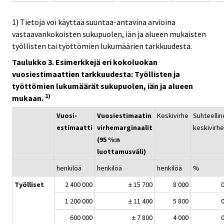
1) Tietoja voi käyttää suuntaa-antavina arvioina
vastaavankokoisten sukupuolen, iän ja alueen mukaisten
työllisten tai työttömien lukumäärien tarkkuudesta.
Taulukko 3. Esimerkkejä eri kokoluokan
vuosiestimaattien tarkkuudesta: Työllisten ja
työttömien lukumäärät sukupuolen, iän ja alueen
1)
mukaan.
Vuosi-
Vuosiestimaatin
Keskivirhe
Suhteellin
estimaatti
virhemarginaalit
keskivirhe
(95 %:n
luottamusväli)
henkilöä
henkilöä
henkilöä
%
Työlliset
2 400 000
± 15 700
8 000
0
1 200 000
± 11 400
5 800
0
600 000
± 7 800
4 000
0