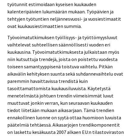
työtunnit estimoidaan kyseisen kuukauden
kalenteripäivien lukumäärän mukaan. Työpäivien ja
tehtyjen työtuntien neljännesvuosi- ja vuosiestimaatit
ovat kuukausiestimaattien summia.
Työvoimatutkimuksen työllisyys- ja työttömyysluvut
vaihtelevat suhteellisen säännöllisesti vuoden eri
kuukausina. Työvoimatutkimuksesta julkaistaan myös
niin kutsuttuja trendejä, joista on poistettu vuodesta
toiseen samantyyppisenä toistuva vaihtelu. Pitkän
aikavälin kehityksen suunta sekä suhdannevaihtelu ovat
paremmin havaittavissa trendistä kuin
tasoittamattomista kuukausiluvuista. Käytetystä
menetelmästä johtuen trendin viimeisimmät luvut
muuttuvat jonkin verran, kun seuraavan kuukauden
tiedot liitetään mukaan aikasarjaan. Tämä trendien
ennakollinen luonne on syytä ottaa huomioon luvuista
päätelmiä tehtäessä. Aikasarjojen trendikomponentit
on laskettu kesäkuusta 2007 alkaen EU:n tilastoviraston