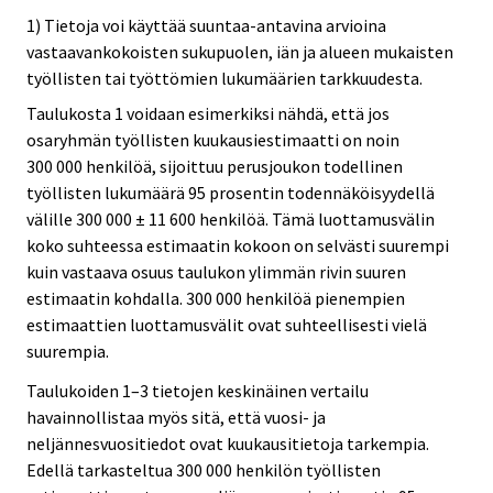
1) Tietoja voi käyttää suuntaa-antavina arvioina
vastaavankokoisten sukupuolen, iän ja alueen mukaisten
työllisten tai työttömien lukumäärien tarkkuudesta.
Taulukosta 1 voidaan esimerkiksi nähdä, että jos
osaryhmän työllisten kuukausiestimaatti on noin
300 000 henkilöä, sijoittuu perusjoukon todellinen
työllisten lukumäärä 95 prosentin todennäköisyydellä
välille 300 000 ± 11 600 henkilöä. Tämä luottamusvälin
koko suhteessa estimaatin kokoon on selvästi suurempi
kuin vastaava osuus taulukon ylimmän rivin suuren
estimaatin kohdalla. 300 000 henkilöä pienempien
estimaattien luottamusvälit ovat suhteellisesti vielä
suurempia.
Taulukoiden 1–3 tietojen keskinäinen vertailu
havainnollistaa myös sitä, että vuosi- ja
neljännesvuositiedot ovat kuukausitietoja tarkempia.
Edellä tarkasteltua 300 000 henkilön työllisten