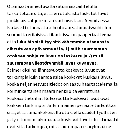
Otannasta aiheutuvalla satunnaisvaihtelulla
tarkoitetaan sitä, että eri otoksista lasketut luvut
poikkeaisivat jonkin verran toisistaan. Arvioitaessa
karkeasti otannasta aiheutuvan satunnaisvaihtelun
suuruutta erilaisissa tilanteissa on pääperiaatteena,
että
lukuihin sisältyy sitä vähemmän otannasta
aiheutuvaa epävarmuutta, 1) mitä suuremman
otoksen pohjalta luvut on laskettu ja 2) mitä
suurempaa väestöryhmää luvut kuvaavat
.
Esimerkiksi neljännesvuotta koskevat luvut ovat
tarkempia kuin samaa asiaa koskevat kuukausiluvut,
koska neljännesvuositiedot on saatu haastattelemalla
kolminkertainen määrä henkilöitä verrattuna
kuukausitietoihin. Koko vuotta koskevat luvut ovat
kaikkein tarkimpia. Jälkimmäinen periaate tarkoittaa
sitä, että samankokoisella otoksella saadut työllisten
ja työttömien lukumäärää koskevat luvut eli estimaatit
ovat sitä tarkempia, mitä suurempaa osaryhmää ne