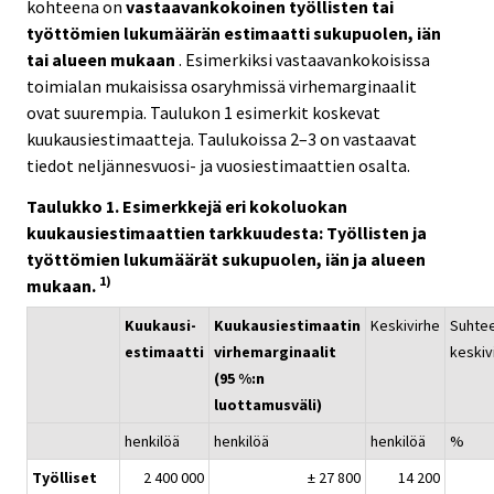
kohteena on
vastaavankokoinen työllisten tai
työttömien lukumäärän estimaatti sukupuolen, iän
tai alueen mukaan
. Esimerkiksi vastaavankokoisissa
toimialan mukaisissa osaryhmissä virhemarginaalit
ovat suurempia. Taulukon 1 esimerkit koskevat
kuukausiestimaatteja. Taulukoissa 2–3 on vastaavat
tiedot neljännesvuosi- ja vuosiestimaattien osalta.
Taulukko 1. Esimerkkejä eri kokoluokan
kuukausiestimaattien tarkkuudesta: Työllisten ja
työttömien lukumäärät sukupuolen, iän ja alueen
1)
mukaan.
Kuukausi-
Kuukausiestimaatin
Keskivirhe
Suhtee
estimaatti
virhemarginaalit
keskiv
(95 %:n
luottamusväli)
henkilöä
henkilöä
henkilöä
%
Työlliset
2 400 000
± 27 800
14 200