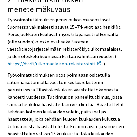
menetelmäkuvaus
Työvoimatutkimuksen perusjoukon muodostavat
Suomessa vakinaisesti asuvat 15–74-vuotiaat henkilöt.
Perusjoukkoon kuuluvat myös tilapäisesti ulkomailla
(alle vuoden) oleskelevat sekä Suomen
väestötietojärjestelmään rekisteröidyt ulkomaalaiset,
joiden oleskelu Suomessa kestää vähintään vuoden (
https://dvv.fi/ulkomaalaisen-rekisterointi
).
Työvoimatutkimuksen otos poimitaan ositetulla
satunnaisotannalla väestön keskusrekisteriin
perustuvasta Tilastokeskuksen väestötietokannasta
kahdesti vuodessa. Tutkimus on paneelitutkimus, jossa
samaa henkilöä haastatellaan viisi kertaa. Haastattelut
tehdään kolmen kuukauden välein, paitsi neljäs
haastattelu, joka tehdään kuuden kuukauden kuluttua
kolmannesta haastattelusta. Ensimmäisen ja viimeisen
haastattelun väli on 15 kuukautta. Joka kuukauden