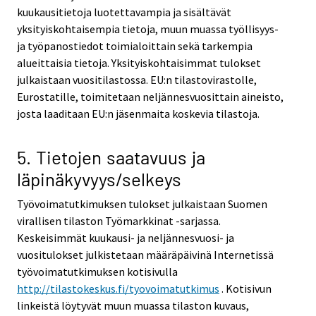
kuukausitietoja luotettavampia ja sisältävät
yksityiskohtaisempia tietoja, muun muassa työllisyys-
ja työpanostiedot toimialoittain sekä tarkempia
alueittaisia tietoja. Yksityiskohtaisimmat tulokset
julkaistaan vuositilastossa. EU:n tilastovirastolle,
Eurostatille, toimitetaan neljännesvuosittain aineisto,
josta laaditaan EU:n jäsenmaita koskevia tilastoja.
5. Tietojen saatavuus ja
läpinäkyvyys/selkeys
Työvoimatutkimuksen tulokset julkaistaan Suomen
virallisen tilaston Työmarkkinat -sarjassa.
Keskeisimmät kuukausi- ja neljännesvuosi- ja
vuositulokset julkistetaan määräpäivinä Internetissä
työvoimatutkimuksen kotisivulla
http://tilastokeskus.fi/tyovoimatutkimus
. Kotisivun
linkeistä löytyvät muun muassa tilaston kuvaus,