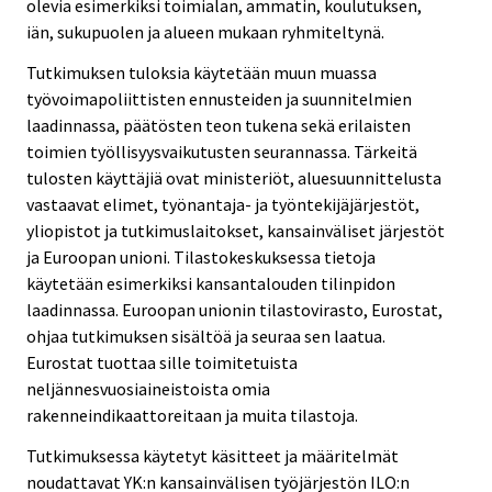
olevia esimerkiksi toimialan, ammatin, koulutuksen,
iän, sukupuolen ja alueen mukaan ryhmiteltynä.
Tutkimuksen tuloksia käytetään muun muassa
työvoimapoliittisten ennusteiden ja suunnitelmien
laadinnassa, päätösten teon tukena sekä erilaisten
toimien työllisyysvaikutusten seurannassa. Tärkeitä
tulosten käyttäjiä ovat ministeriöt, aluesuunnittelusta
vastaavat elimet, työnantaja- ja työntekijäjärjestöt,
yliopistot ja tutkimuslaitokset, kansainväliset järjestöt
ja Euroopan unioni. Tilastokeskuksessa tietoja
käytetään esimerkiksi kansantalouden tilinpidon
laadinnassa. Euroopan unionin tilastovirasto, Eurostat,
ohjaa tutkimuksen sisältöä ja seuraa sen laatua.
Eurostat tuottaa sille toimitetuista
neljännesvuosiaineistoista omia
rakenneindikaattoreitaan ja muita tilastoja.
Tutkimuksessa käytetyt käsitteet ja määritelmät
noudattavat YK:n kansainvälisen työjärjestön ILO:n