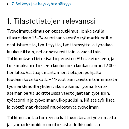
7. Selkeys ja eheys/yhtenäisyys
r
r
v
v
i
i
1. Tilastotietojen relevanssi
c
c
Työvoimatutkimus on otostutkimus, jonka avulla
e
e
tilastoidaan 15–74-vuotiaan väestön työmarkkinoille
.
.
osallistumista, työllisyyttä, työttömyyttä ja työaikaa
kuukausittain, neljännesvuosittain ja vuosittain.
Tutkimuksen tietosisältö perustuu EU:n asetukseen, ja
tutkimuksen otokseen kuuluu joka kuukausi noin 12 000
henkilöä. Vastaajien antamien tietojen pohjalta
luodaan kuva koko 15–74-vuotiaan väestön toiminnasta
työmarkkinoilla yhden viikon aikana. Työmarkkina-
aseman perusluokittelussa väestö jaetaan työllisiin,
työttömiin ja työvoiman ulkopuolisiin. Näistä työlliset
ja työttömät yhdessä muodostavat työvoiman.
Tutkimus antaa tuoreen ja kattavan kuvan työvoimasta
ja työmarkkinoiden muutoksista. Julkisuudessa