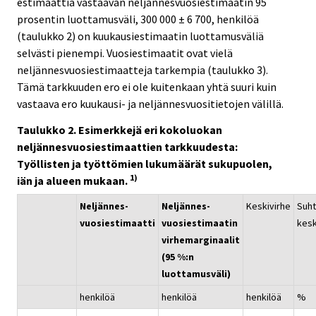
estimaattia vastaavan neljännesvuosiestimaatin 95
prosentin luottamusväli, 300 000 ± 6 700, henkilöä
(taulukko 2) on kuukausiestimaatin luottamusväliä
selvästi pienempi. Vuosiestimaatit ovat vielä
neljännesvuosiestimaatteja tarkempia (taulukko 3).
Tämä tarkkuuden ero ei ole kuitenkaan yhtä suuri kuin
vastaava ero kuukausi- ja neljännesvuositietojen välillä.
Taulukko 2. Esimerkkejä eri kokoluokan
neljännesvuosiestimaattien tarkkuudesta:
Työllisten ja työttömien lukumäärät sukupuolen,
1)
iän ja alueen mukaan.
Neljännes-
Neljännes-
Keskivirhe
Suht
vuosiestimaatti
vuosiestimaatin
kesk
virhemarginaalit
(95 %:n
luottamusväli)
henkilöä
henkilöä
henkilöä
%