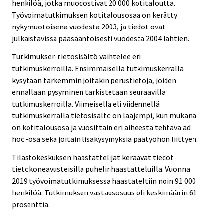
henkilöä, jotka muodostivat 20 000 kotitaloutta.
Työvoimatutkimuksen kotitalousosaa on kerätty
nykymuotoisena vuodesta 2003, ja tiedot ovat
julkaistavissa pääsääntöisesti vuodesta 2004 lähtien.
Tutkimuksen tietosisältö vaihtelee eri
tutkimuskerroilla. Ensimmäisellä tutkimuskerralla
kysytään tarkemmin joitakin perustietoja, joiden
ennallaan pysyminen tarkistetaan seuraavilla
tutkimuskerroilla. Viimeisellä eli viidennellä
tutkimuskerralla tietosisältö on laajempi, kun mukana
on kotitalousosa ja vuosittain eri aiheesta tehtävä ad
hoc -osa sekä joitain lisäkysymyksiä päätyöhön liittyen.
Tilastokeskuksen haastattelijat keräävät tiedot
tietokoneavusteisilla puhelinhaastatteluilla. Vuonna
2019 työvoimatutkimuksessa haastateltiin noin 91 000
henkilöä. Tutkimuksen vastausosuus oli keskimäärin 61
prosenttia.