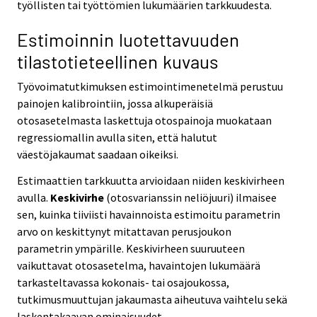
työllisten tai työttömien lukumäärien tarkkuudesta.
Estimoinnin luotettavuuden
tilastotieteellinen kuvaus
Työvoimatutkimuksen estimointimenetelmä perustuu
painojen kalibrointiin, jossa alkuperäisiä
otosasetelmasta laskettuja otospainoja muokataan
regressiomallin avulla siten, että halutut
väestöjakaumat saadaan oikeiksi.
Estimaattien tarkkuutta arvioidaan niiden keskivirheen
avulla.
Keskivirhe
(otosvarianssin neliöjuuri) ilmaisee
sen, kuinka tiiviisti havainnoista estimoitu parametrin
arvo on keskittynyt mitattavan perusjoukon
parametrin ympärille. Keskivirheen suuruuteen
vaikuttavat otosasetelma, havaintojen lukumäärä
tarkasteltavassa kokonais- tai osajoukossa,
tutkimusmuuttujan jakaumasta aiheutuva vaihtelu sekä
laskentakaavan ominaisuudet.