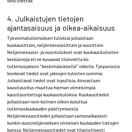
voisi olettaa.
4. Julkaistujen tietojen
ajantasaisuus ja oikea-aikaisuus
Työvoimatutkimuksen tuloksia julkaistaan
kuukausittain, neljännesvuosittain ja vuosittain.
Neljännesvuosi- ja vuositulokset ovat kuukausitulosten
keskiarvoja eli ne kuvaavat tilannetta ko.
tutkimusjakson ”keskimääräisellä” viikolla. Työpanosta
koskevat tiedot ovat jaksojen tulosten summia.
Julkaistavat tiedot ovat lopullisia. Ainoastaan
kausitasoitus muuttaa hieman viimeisimpiä
kausitasoitettuja kuukausituloksia. Kuukausitiedot
julkaistaan noin kolmen viikon kuluttua
tutkimuskuukauden päättymisestä.
Neljännesvuositiedot julkaistaan samanaikaisesti
kunkin vuosineljänneksen viimeisen kuukauden tietojen
kanssa. Neljännesvuositiedot ovat tilastollisesti