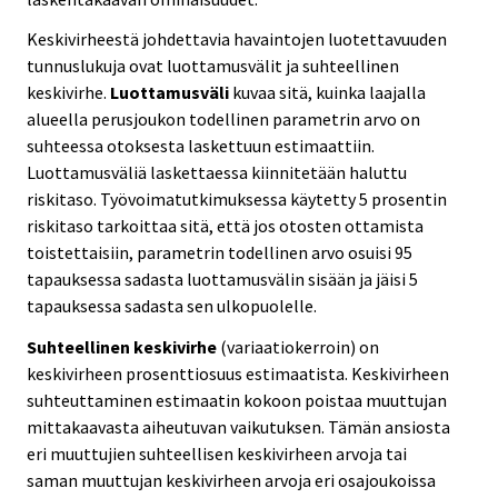
Keskivirheestä johdettavia havaintojen luotettavuuden
tunnuslukuja ovat luottamusvälit ja suhteellinen
keskivirhe.
Luottamusväli
kuvaa sitä, kuinka laajalla
alueella perusjoukon todellinen parametrin arvo on
suhteessa otoksesta laskettuun estimaattiin.
Luottamusväliä laskettaessa kiinnitetään haluttu
riskitaso. Työvoimatutkimuksessa käytetty 5 prosentin
riskitaso tarkoittaa sitä, että jos otosten ottamista
toistettaisiin, parametrin todellinen arvo osuisi 95
tapauksessa sadasta luottamusvälin sisään ja jäisi 5
tapauksessa sadasta sen ulkopuolelle.
Suhteellinen keskivirhe
(variaatiokerroin) on
keskivirheen prosenttiosuus estimaatista. Keskivirheen
suhteuttaminen estimaatin kokoon poistaa muuttujan
mittakaavasta aiheutuvan vaikutuksen. Tämän ansiosta
eri muuttujien suhteellisen keskivirheen arvoja tai
saman muuttujan keskivirheen arvoja eri osajoukoissa