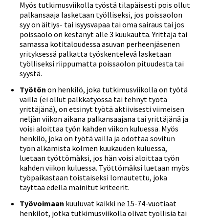
Myös tutkimusviikolla työstä tilapäisesti pois ollut
palkansaaja lasketaan työlliseksi, jos poissaolon
syy on äitiys- tai isyysvapaa tai oma sairaus tai jos
poissaolo on kestänyt alle 3 kuukautta. Yrittäjä tai
samassa kotitaloudessa asuvan perheenjäsenen
yrityksessä palkatta työskentelevä lasketaan
työlliseksi riippumatta poissaolon pituudesta tai
syystä.
Työtön
on henkilö, joka tutkimusviikolla on työtä
vailla (ei ollut palkkatyössä tai tehnyt työtä
yrittäjänä), on etsinyt työtä aktiivisesti viimeisen
neljän viikon aikana palkansaajana tai yrittäjänä ja
voisi aloittaa työn kahden viikon kuluessa. Myös
henkilö, joka on työtä vailla ja odottaa sovitun
työn alkamista kolmen kuukauden kuluessa,
luetaan työttömäksi, jos hän voisi aloittaa työn
kahden viikon kuluessa. Työttömäksi luetaan myös
työpaikastaan toistaiseksi lomautettu, joka
täyttää edellä mainitut kriteerit.
Työvoimaan
kuuluvat kaikki ne 15-74-vuotiaat
henkilöt, jotka tutkimusviikolla olivat työllisiä tai