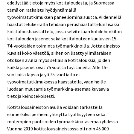
edellyttää tietoja myös kotitaloudesta, ja Suomessa
tämä on ratkaistu hyödyntämällä
työvoimatutkimuksen paneeliominaisuutta. Viidennellä
haastattelukerralla tehdään perushaastattelun lisäksi
kotitaloushaastattelu, jossa selvitetään kohdehenkilön
kotitalouden jäsenet sekä kotitalouteen kuuluvien 15–
74-vuotiaiden toiminta työmarkkinoilla. Jotta aineisto
kuvaisi koko väestöä, siihen on lisätty ylimääräisen
otoksen avulla myös sellaisia kotitalouksia, joiden
kaikki jäsenet ovat 75 vuotta täyttäneitä. Alle 15-
vuotiaita lapsia ja yli 75-vuotiaita ei
työvoimatutkimuksessa haastatella, vaan heille
luodaan muutamia työmarkkina-asemaa kuvaavia
tietoja keinotekoisesti.
Kotitalousaineiston avulla voidaan tarkastella
esimerkiksi perheen yhteyttä työllisyyteen sekä
molempien puolisoiden työmarkkina-asemaa yhdessä.
Vuonna 2019 kotitalousaineistossa oli noin 45 000