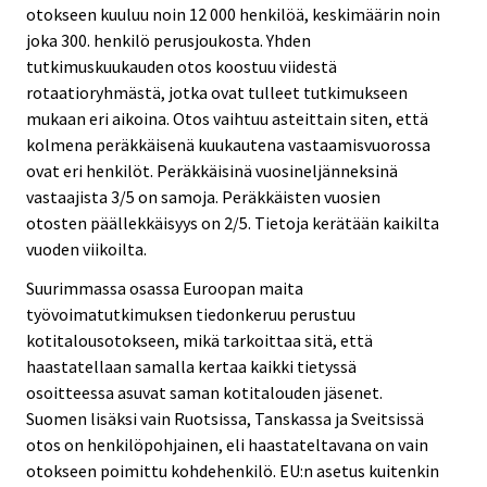
otokseen kuuluu noin 12 000 henkilöä, keskimäärin noin
joka 300. henkilö perusjoukosta. Yhden
tutkimuskuukauden otos koostuu viidestä
rotaatioryhmästä, jotka ovat tulleet tutkimukseen
mukaan eri aikoina. Otos vaihtuu asteittain siten, että
kolmena peräkkäisenä kuukautena vastaamisvuorossa
ovat eri henkilöt. Peräkkäisinä vuosineljänneksinä
vastaajista 3/5 on samoja. Peräkkäisten vuosien
otosten päällekkäisyys on 2/5. Tietoja kerätään kaikilta
vuoden viikoilta.
Suurimmassa osassa Euroopan maita
työvoimatutkimuksen tiedonkeruu perustuu
kotitalousotokseen, mikä tarkoittaa sitä, että
haastatellaan samalla kertaa kaikki tietyssä
osoitteessa asuvat saman kotitalouden jäsenet.
Suomen lisäksi vain Ruotsissa, Tanskassa ja Sveitsissä
otos on henkilöpohjainen, eli haastateltavana on vain
otokseen poimittu kohdehenkilö. EU:n asetus kuitenkin