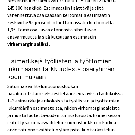
prosentin luottamusväli 230 000 ± 15 100 eli 214 900–
245 100 henkilöä. Estimaattiin lisättävä ja siitä
vähennettävä osa saadaan kertomalla estimaatin
keskivirhe 95 prosentin luottamusvälin kertoimella
1,96. Tämä osa kuvaa otannasta aiheutuvaa
epävarmuutta ja sitä kutsutaan estimaatin
virhemarginaaliksi
.
Esimerkkejä työllisten ja työttömien
lukumäärän tarkkuudesta osaryhmän
koon mukaan
Satunnaisvaihtelun suuruusluokan
havainnollistamiseksi esitetään seuraavissa taulukoissa
1–3 esimerkkejä erikokoisista työllisten ja työttömien
lukumäärän estimaateista, niiden virhemarginaaleista
ja muista luotettavuuden tunnusluvuista. Esimerkeissä
esitetty satunnaisvaihtelun suuruusluokka on karkea
arvio satunnaisvaihtelun ylärajasta, kun tarkastelun