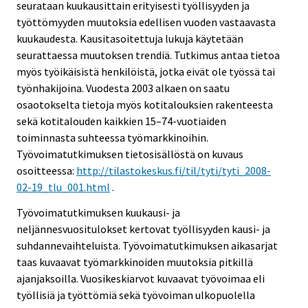
seurataan kuukausittain erityisesti työllisyyden ja
työttömyyden muutoksia edellisen vuoden vastaavasta
kuukaudesta. Kausitasoitettuja lukuja käytetään
seurattaessa muutoksen trendiä. Tutkimus antaa tietoa
myös työikäisistä henkilöistä, jotka eivät ole työssä tai
työnhakijoina. Vuodesta 2003 alkaen on saatu
osaotokselta tietoja myös kotitalouksien rakenteesta
sekä kotitalouden kaikkien 15–74-vuotiaiden
toiminnasta suhteessa työmarkkinoihin.
Työvoimatutkimuksen tietosisällöstä on kuvaus
osoitteessa:
http://tilastokeskus.fi/til/tyti/tyti_2008-
02-19_tlu_001.html
.
Työvoimatutkimuksen kuukausi- ja
neljännesvuositulokset kertovat työllisyyden kausi- ja
suhdannevaihteluista. Työvoimatutkimuksen aikasarjat
taas kuvaavat työmarkkinoiden muutoksia pitkillä
ajanjaksoilla. Vuosikeskiarvot kuvaavat työvoimaa eli
työllisiä ja työttömiä sekä työvoiman ulkopuolella