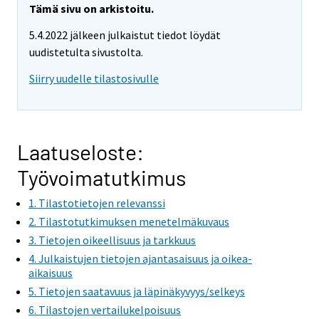
r
r
Tämä sivu on arkistoitu.
e
e
5.4.2022 jälkeen julkaistut tiedot löydät
m
m
uudistetulta sivustolta.
o
o
v
v
Siirry uudelle tilastosivulle
i
i
n
n
g
g
t
t
Laatuseloste:
o
o
Työvoimatutkimus
a
a
n
n
1. Tilastotietojen relevanssi
o
o
2. Tilastotutkimuksen menetelmäkuvaus
t
t
3. Tietojen oikeellisuus ja tarkkuus
h
h
4. Julkaistujen tietojen ajantasaisuus ja oikea-
e
e
aikaisuus
r
r
5. Tietojen saatavuus ja läpinäkyvyys/selkeys
s
s
6. Tilastojen vertailukelpoisuus
e
e