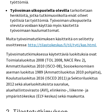
työttömiä.
Työvoiman ulkopuolella olevilla
tarkoitetaan
henkilöitä, jotka tutkimusviikolla eivät olleet
työllisiä tai työttömiä. Työvoiman ulkopuolella
olevista voidaan käyttää myös käsitettä
työvoimaan kuulumattomat.
Muita työvoimatutkimuksen käsitteitä on selitetty
osoitteessa:
http://tilastokeskus.fi/til/tyti/kas.html.
Työvoimatutkimuksessa käytettäviä luokituksia ovat
Toimialaluokitus 2008 (TOL 2008, NACE Rev. 2),
Ammattiluokitus 2010 (ISCO-08), Sosioekonomisen
aseman luokitus 1989 (Ammattiluokitus 2010 pohjalta),
Koulutusluokitus 2016 (ISCED 2011) ja Sektoriluokitus
2012 sekä alueluokituksista suuralue,
aluehallintovirasto (AVI), elinkeino-, liikenne- ja
ympäristökeskus (ELY-keskus) sekä maakunta.
2. Tilastotutkimuksen