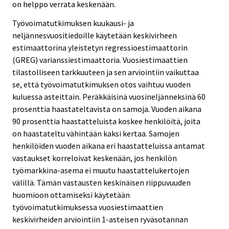
on helppo verrata keskenään.
Työvoimatutkimuksen kuukausi- ja
neljännesvuositiedoille käytetään keskivirheen
estimaattorina yleistetyn regressioestimaattorin
(GREG) varianssiestimaattoria. Vuosiestimaattien
tilastolliseen tarkkuuteen ja sen arviointiin vaikuttaa
se, että työvoimatutkimuksen otos vaihtuu vuoden
kuluessa asteittain. Peräkkäisinä vuosineljänneksinä 60
prosenttia haastateltavista on samoja. Vuoden aikana
90 prosenttia haastatteluista koskee henkilöitä, joita
on haastateltu vähintään kaksi kertaa. Samojen
henkilöiden vuoden aikana eri haastatteluissa antamat
vastaukset korreloivat keskenään, jos henkilön
työmarkkina-asema ei muutu haastattelukertojen
välillä. Tämän vastausten keskinäisen riippuvuuden
huomioon ottamiseksi käytetään
työvoimatutkimuksessa vuosiestimaattien
keskivirheiden arviointiin 1-asteisen ryväsotannan