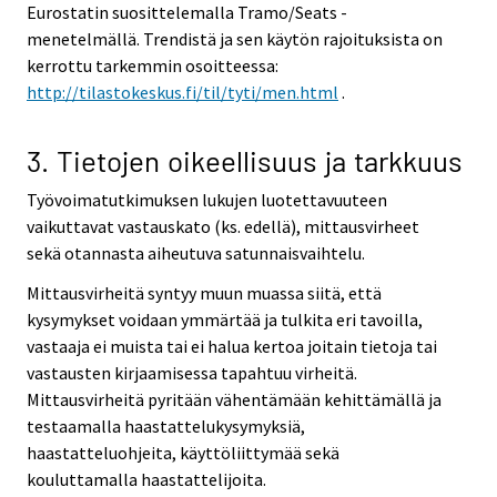
Eurostatin suosittelemalla Tramo/Seats -
menetelmällä. Trendistä ja sen käytön rajoituksista on
kerrottu tarkemmin osoitteessa:
http://tilastokeskus.fi/til/tyti/men.html
.
3. Tietojen oikeellisuus ja tarkkuus
Työvoimatutkimuksen lukujen luotettavuuteen
vaikuttavat vastauskato (ks. edellä), mittausvirheet
sekä otannasta aiheutuva satunnaisvaihtelu.
Mittausvirheitä syntyy muun muassa siitä, että
kysymykset voidaan ymmärtää ja tulkita eri tavoilla,
vastaaja ei muista tai ei halua kertoa joitain tietoja tai
vastausten kirjaamisessa tapahtuu virheitä.
Mittausvirheitä pyritään vähentämään kehittämällä ja
testaamalla haastattelukysymyksiä,
haastatteluohjeita, käyttöliittymää sekä
kouluttamalla haastattelijoita.