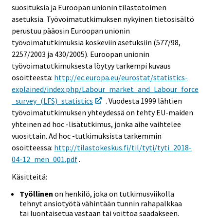
suosituksia ja Euroopan unionin tilastotoimen
asetuksia. Työvoimatutkimuksen nykyinen tietosisältö
perustuu pääosin Euroopan unionin
työvoimatutkimuksia koskeviin asetuksiin (577/98,
2257/2003 ja 430/2005). Euroopan unionin
työvoimatutkimuksesta löytyy tarkempi kuvaus
osoitteesta:
http://ec.europa.eu/eurostat/statistics-
explained/index.php/Labour_market_and_Labour_force
_survey_(LFS)_statistics
. Vuodesta 1999 lähtien
työvoimatutkimuksen yhteydessä on tehty EU-maiden
yhteinen ad hoc -lisätutkimus, jonka aihe vaihtelee
vuosittain. Ad hoc -tutkimuksista tarkemmin
osoitteessa:
http://tilastokeskus.fi/til/tyti/tyti_2018-
04-12_men_001.pdf
.
Käsitteitä:
Työllinen
on henkilö, joka on tutkimusviikolla
tehnyt ansiotyötä vähintään tunnin rahapalkkaa
tai luontaisetua vastaan tai voittoa saadakseen.