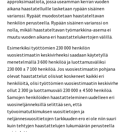
approksimaatiota, jossa useamman kerran vuoden
aikana haastatelluille lasketaan rypään sisäinen
varianssi. Rypäät muodostetaan haastateltavan
henkilön perusteella. Rypään sisäinen varianssi on
nolla, mikäli haastateltavan työmarkkina-asema ei
muutu vuoden aikana eri haastattelukertojen välillä.
Esimerkiksi työttömien 230 000 henkilön
vuosiestimaatin keskivirheeksi saadaan käytetyllä
menetelmällä 3 600 henkilöä ja luottamusväliksi
230 000 ± 7 100 henkilöä. Jos vuosiestimaatin pohjana
olevat haastattelut olisivat koskeneet kaikki eri
henkilöitä, olisi työttömien vuosiestimaatin keskivirhe
ollut 2 300 ja luottamusväli 230 000 ± 4 500 henkilöä.
Samojen henkilöiden haastatteleminen uudelleen eri
vuosineljänneksillä selittää sen, että
työvoimatutkimuksen vuositietojen ja
neljännesvuositietojen tarkkuuden ero ei ole niin suuri
kuin tehtyjen haastattelujen lukumäärän perusteella