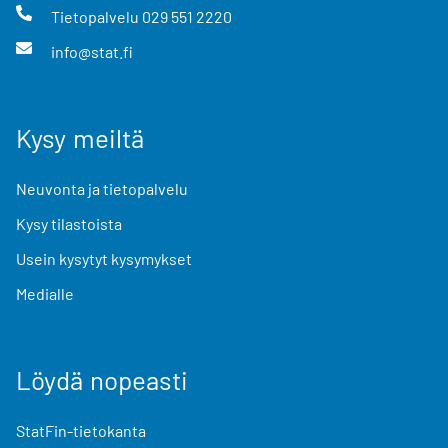
Tietopalvelu
029 551 2220
info@stat.fi
Kysy meiltä
Neuvonta ja tietopalvelu
Kysy tilastoista
Usein kysytyt kysymykset
Medialle
Löydä nopeasti
StatFin-tietokanta