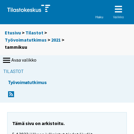
Valikko
Haku
Etusivu
>
Tilastot
>
Työvoimatutkimus
>
2021
>
tammikuu
Avaa valikko
TILASTOT
Työvoimatutkimus
Tämä sivu on arkistoitu.