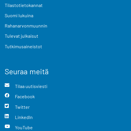
Tilastotietokannat
Suomi lukuina
Rahanarvonmuunnin
Tulevat julkaisut
Tutkimusaineistot
Seuraa meitä
Tilaa uutisviesti
Facebook
Twitter
LinkedIn
YouTube