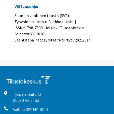
Viittausohje
:
Suomen virallinen tilasto (SVT):
Työvoimatutkimus [verkkojulkaisu].
ISSN=1798-7830. Helsinki: Tilastokeskus
[viitattu: 7.8.2026].
Saantitapa: https://stat.fi/til/tyti/2021/01/
Työpajankatu
13
00580
Helsinki
Vaihde
029 551 1000