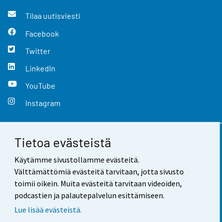
Tilaa uutisviesti
Facebook
Twitter
LinkedIn
YouTube
Instagram
Tietoa evästeistä
Yhteystiedot
Käytämme sivustollamme evästeitä.
Palaute
Välttämättömiä evästeitä tarvitaan, jotta sivusto
toimii oikein. Muita evästeitä tarvitaan videoiden,
Käyttöehdot
podcastien ja palautepalvelun esittämiseen.
Tietosuoja
Lue lisää evästeistä.