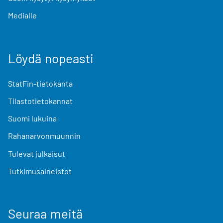
Medialle
Löydä nopeasti
StatFin-tietokanta
Tilastotietokannat
Suomi lukuina
Rahanarvonmuunnin
Tulevat julkaisut
Tutkimusaineistot
Seuraa meitä