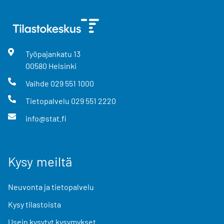
Työpajankatu
13
00580
Helsinki
Vaihde
029 551 1000
Tietopalvelu
029 551 2220
info@stat.fi
Kysy meiltä
Neuvonta ja tietopalvelu
Kysy tilastoista
Usein kysytyt kysymykset