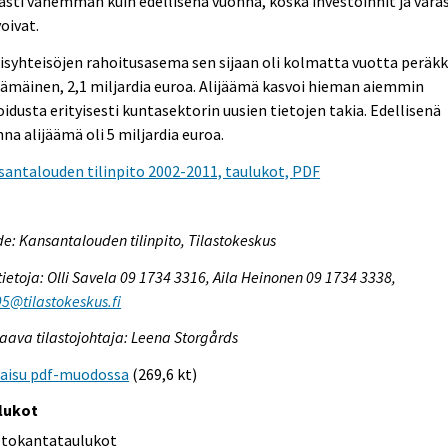
ästi vähemmän kuin edellisenä vuonna, koska investoinnit ja vara
oivat.
isyhteisöjen rahoitusasema sen sijaan oli kolmatta vuotta peräk
äämäinen, 2,1 miljardia euroa. Alijäämä kasvoi hieman aiemmin
oidusta erityisesti kuntasektorin uusien tietojen takia. Edellisenä
na alijäämä oli 5 miljardia euroa.
antalouden tilinpito 2002-2011, taulukot, PDF
e: Kansantalouden tilinpito, Tilastokeskus
tietoja: Olli Savela 09 1734 3316, Aila Heinonen 09 1734 3338,
95@tilastokeskus.fi
aava tilastojohtaja: Leena Storgårds
kaisu pdf-muodossa
(269,6 kt)
lukot
etokantataulukot