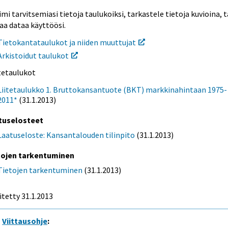
mi tarvitsemiasi tietoja taulukoiksi, tarkastele tietoja kuvioina, t
aa dataa käyttöösi.
Tietokantataulukot ja niiden muuttujat
Arkistoidut taulukot
itetaulukot
Liitetaulukko 1. Bruttokansantuote (BKT) markkinahintaan 1975-
2011*
(31.1.2013)
tuselosteet
Laatuseloste: Kansantalouden tilinpito
(31.1.2013)
tojen tarkentuminen
Tietojen tarkentuminen
(31.1.2013)
itetty 31.1.2013
Viittausohje
: