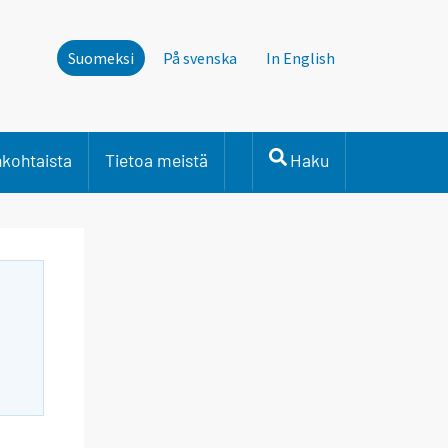
Suomeksi
På svenska
In English
nkohtaista
Tietoa meistä
Haku