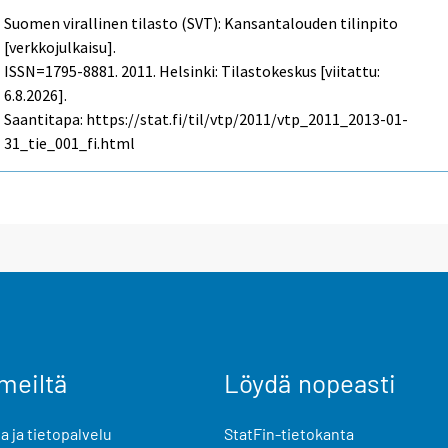
Suomen virallinen tilasto (SVT): Kansantalouden tilinpito
[verkkojulkaisu].
ISSN=1795-8881. 2011. Helsinki: Tilastokeskus [viitattu:
6.8.2026].
Saantitapa: https://stat.fi/til/vtp/2011/vtp_2011_2013-01-
31_tie_001_fi.html
meiltä
Löydä nopeasti
 ja tietopalvelu
StatFin-tietokanta