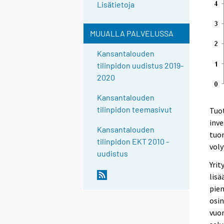
Lisätietoja
MUUALLA PALVELUSSA
Kansantalouden
tilinpidon uudistus 2019-
2020
Kansantalouden
tilinpidon teemasivut
Tuot
inve
Kansantalouden
tuon
tilinpidon EKT 2010 -
voly
uudistus
Yrit
lisä
pien
osin
vuon