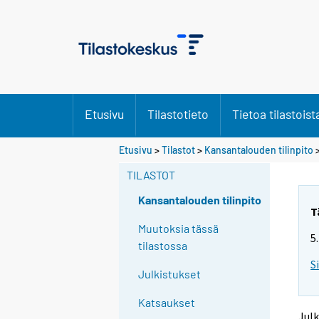
Etusivu
Tilastotieto
Tietoa tilastoist
Y
Y
Etusivu
>
Tilastot
>
Kansantalouden tilinpito
o
o
u
u
TILASTOT
a
a
r
r
Kansantalouden tilinpito
e
e
T
m
m
Muutoksia tässä
5
o
o
tilastossa
v
v
S
i
i
Julkistukset
n
n
g
g
Katsaukset
t
t
Julk