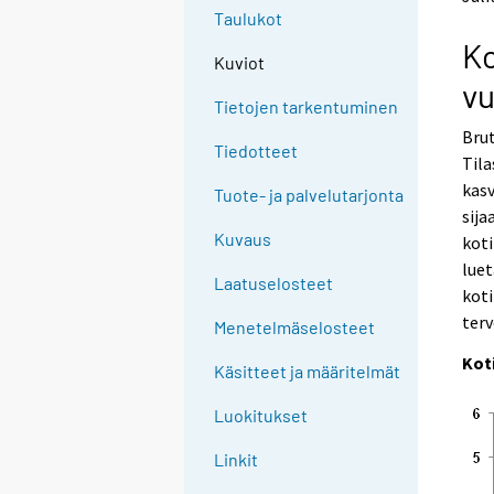
o
o
Taulukot
a
a
Ko
n
n
Kuviot
o
o
vu
t
t
Tietojen tarkentuminen
h
h
Bru
e
e
Tiedotteet
Til
r
r
s
s
kasv
Tuote- ja palvelutarjonta
e
e
sija
r
r
Kuvaus
koti
v
v
luet
i
i
Laatuselosteet
koti
c
c
e
e
terv
Menetelmäselosteet
.
.
Kot
Käsitteet ja määritelmät
Luokitukset
Linkit