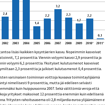
antoa lisäsi kaikkien kysyntäerien kasvu. Nopeimmin kasvoivat
stoinnit, 7,1 prosenttia. Viennin volyymi kasvoi 2,9 prosenttia ja
nin volyymi 6,1 prosenttia. Yksityiset kulutusmenot kasvoivat
ymiltaan 2,3 prosenttia ja julkiset kulutusmenot 0,4 prosenttia.
ysten varsinaisen toiminnan voittoja kuvaava toimintaylijäämä
äntyi nimellisesti 9 prosenttia, mutta jäi edelleen selvästi
emmäksi kuin huippuvuonna 2007. Sekä välittömiä veroja että
koja yritykset maksoivat 12 prosenttia enemmän kuin edellisenä
na. Yritysten rahoitusasema oli 2,8 miljardia euroa ylijäämäinen e