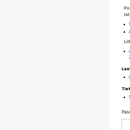
Poi
lat
Li
Laa
Tie
Päiv