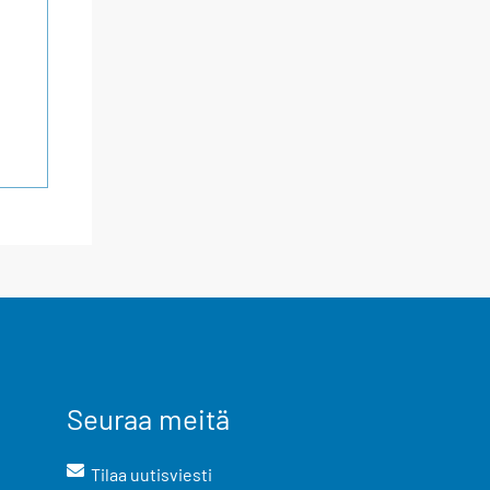
Seuraa meitä
Tilaa uutisviesti