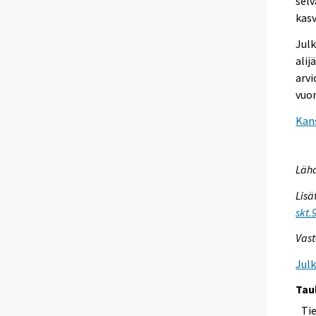
selv
kasv
Julk
alij
arvi
vuon
Kans
Lähd
Lisä
skt.
Vast
Jul
Tau
Ti