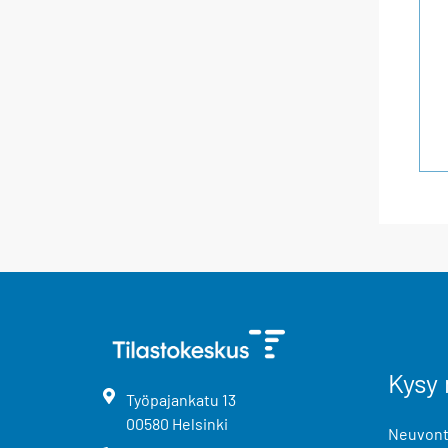
Kysy 
Työpajankatu
13
00580
Helsinki
Neuvonta