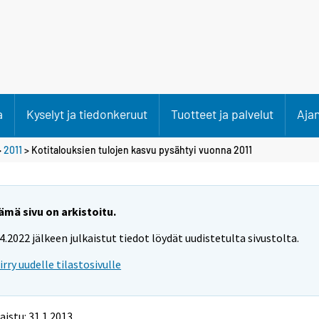
a
Kyselyt ja tiedonkeruut
Tuotteet ja palvelut
Aja
>
2011
> Kotitalouksien tulojen kasvu pysähtyi vuonna 2011
ämä sivu on arkistoitu.
.4.2022 jälkeen julkaistut tiedot löydät uudistetulta sivustolta.
iirry uudelle tilastosivulle
aistu: 31.1.2013