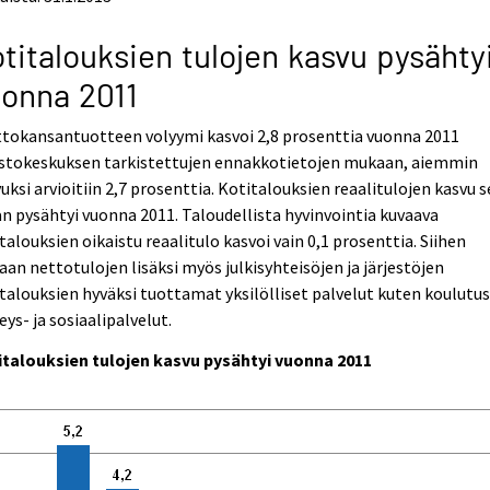
titalouksien tulojen kasvu pysähty
onna 2011
ttokansantuotteen volyymi kasvoi 2,8 prosenttia vuonna 2011
astokeskuksen tarkistettujen ennakkotietojen mukaan, aiemmin
uksi arvioitiin 2,7 prosenttia. Kotitalouksien reaalitulojen kasvu 
an pysähtyi vuonna 2011. Taloudellista hyvinvointia kuvaava
talouksien oikaistu reaalitulo kasvoi vain 0,1 prosenttia. Siihen
aan nettotulojen lisäksi myös julkisyhteisöjen ja järjestöjen
talouksien hyväksi tuottamat yksilölliset palvelut kuten koulutus
eys- ja sosiaalipalvelut.
italouksien tulojen kasvu pysähtyi vuonna 2011