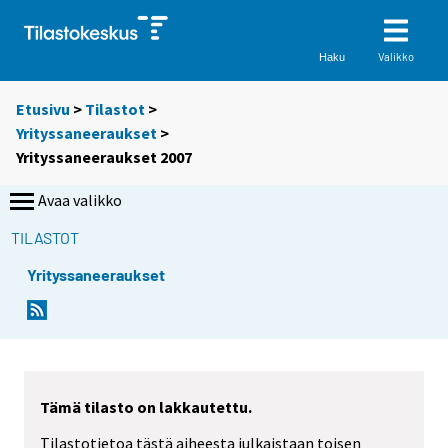
Valikko
Haku
Etusivu
>
Tilastot
>
Yrityssaneeraukset
>
Yrityssaneeraukset 2007
Avaa valikko
TILASTOT
Yrityssaneeraukset
Tämä tilasto on lakkautettu.
Tilastotietoa tästä aiheesta julkaistaan toisen