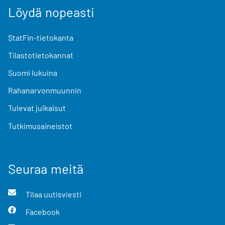
Löydä nopeasti
StatFin-tietokanta
Tilastotietokannat
Suomi lukuina
Rahanarvonmuunnin
Tulevat julkaisut
Tutkimusaineistot
Seuraa meitä
Tilaa uutisviesti
Facebook