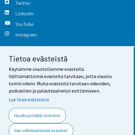
Twitter
LinkedIn
YouTube
Instagram
Tietoa evästeistä
Yhteystiedot
Käytämme sivustollamme evästeitä.
Palaute
Välttämättömiä evästeitä tarvitaan, jotta sivusto
toimii oikein. Muita evästeitä tarvitaan videoiden,
Käyttöehdot
podcastien ja palautepalvelun esittämiseen.
Tietosuoja
Lue lisää evästeistä.
Saavutettavuus
Hyväksyn kaikki evästeet
Tietoa sivustosta
Vain välttämättömät evästeet
Evästeasetukset