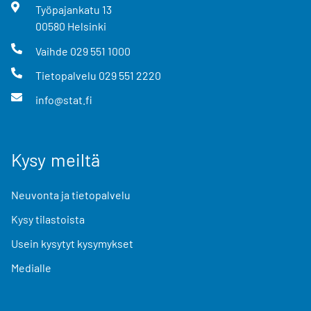
Työpajankatu
13
00580
Helsinki
Vaihde
029 551 1000
Tietopalvelu
029 551 2220
info@stat.fi
Kysy meiltä
Neuvonta ja tietopalvelu
Kysy tilastoista
Usein kysytyt kysymykset
Medialle