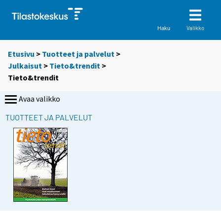
Valikko
Haku
Etusivu
>
Tuotteet ja palvelut
>
Julkaisut
>
Tieto&trendit
>
Tieto&trendit
Avaa valikko
TUOTTEET JA PALVELUT