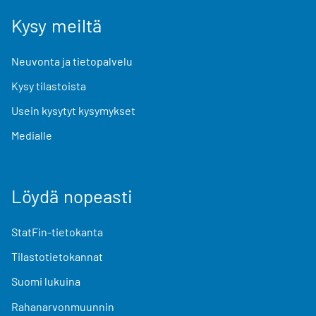
Kysy meiltä
Neuvonta ja tietopalvelu
Kysy tilastoista
Usein kysytyt kysymykset
Medialle
Löydä nopeasti
StatFin-tietokanta
Tilastotietokannat
Suomi lukuina
Rahanarvonmuunnin