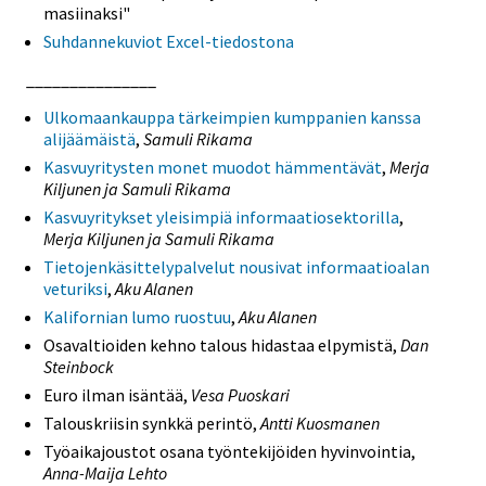
masiinaksi"
Suhdannekuviot Excel-tiedostona
_______________
Ulkomaankauppa tärkeimpien kumppanien kanssa
alijäämäistä
,
Samuli Rikama
Kasvuyritysten monet muodot hämmentävät
,
Merja
Kiljunen ja Samuli Rikama
Kasvuyritykset yleisimpiä informaatiosektorilla
,
Merja Kiljunen ja Samuli Rikama
Tietojenkäsittelypalvelut nousivat informaatioalan
veturiksi
,
Aku Alanen
Kalifornian lumo ruostuu
,
Aku Alanen
Osavaltioiden kehno talous hidastaa elpymistä,
Dan
Steinbock
Euro ilman isäntää,
Vesa Puoskari
Talouskriisin synkkä perintö,
Antti Kuosmanen
Työaikajoustot osana työntekijöiden hyvinvointia,
Anna-Maija Lehto