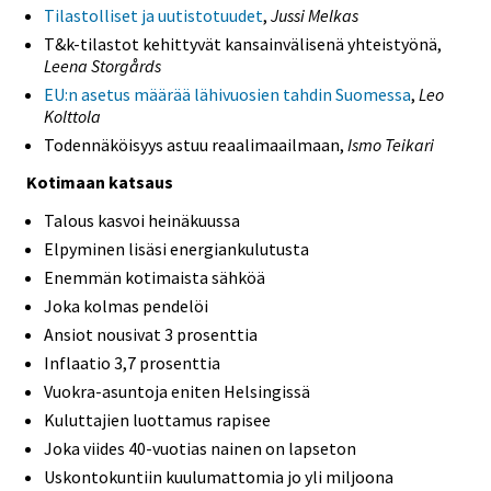
Tilastolliset ja uutistotuudet
,
Jussi Melkas
T&k-tilastot kehittyvät kansainvälisenä yhteistyönä,
Leena Storgårds
EU:n asetus määrää lähivuosien tahdin Suomessa
,
Leo
Kolttola
Todennäköisyys astuu reaalimaailmaan,
Ismo Teikari
Kotimaan katsaus
Talous kasvoi heinäkuussa
Elpyminen lisäsi energiankulutusta
Enemmän kotimaista sähköä
Joka kolmas pendelöi
Ansiot nousivat 3 prosenttia
Inflaatio 3,7 prosenttia
Vuokra-asuntoja eniten Helsingissä
Kuluttajien luottamus rapisee
Joka viides 40-vuotias nainen on lapseton
Uskontokuntiin kuulumattomia jo yli miljoona