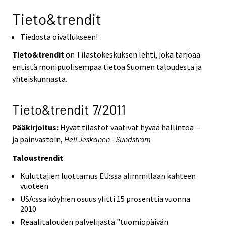
Tieto&trendit
Tiedosta oivallukseen!
Tieto&trendit
on Tilastokeskuksen lehti, joka tarjoaa
entistä monipuolisempaa tietoa Suomen taloudesta ja
yhteiskunnasta.
Tieto&trendit 7/2011
Pääkirjoitus:
Hyvät tilastot vaativat hyvää hallintoa –
ja päinvastoin,
Heli Jeskanen - Sundström
Taloustrendit
Kuluttajien luottamus EU:ssa alimmillaan kahteen
vuoteen
USA:ssa köyhien osuus ylitti 15 prosenttia vuonna
2010
Reaalitalouden palvelijasta "tuomiopäivän