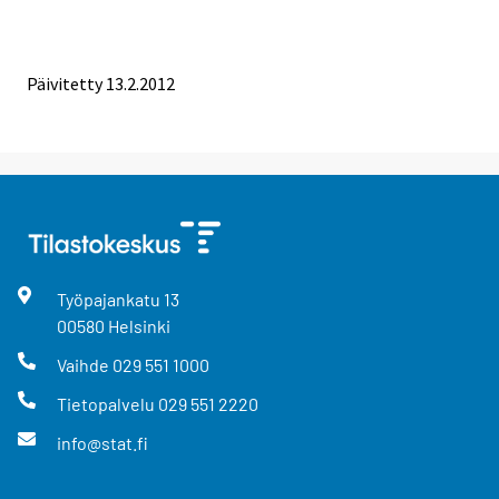
Päivitetty 13.2.2012
Työpajankatu
13
00580
Helsinki
Vaihde
029 551 1000
Tietopalvelu
029 551 2220
info@stat.fi