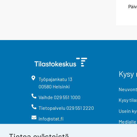
Päiv
Kysy 
Työpajankatu
13
00580
Helsinki
Neuvonta
Vaihde
029 551 1000
Kysy tila
Tietopalvelu
029 551 2220
Usein ky
info@stat.fi
Medialle
Tietoa evästeistä