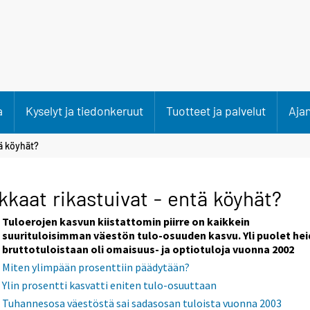
a
Kyselyt ja tiedonkeruut
Tuotteet ja palvelut
Aja
tä köyhät?
kkaat rikastuivat - entä köyhät?
Tuloerojen kasvun kiistattomin piirre on kaikkein
suurituloisimman väestön tulo-osuuden kasvu. Yli puolet he
bruttotuloistaan oli omaisuus- ja optiotuloja vuonna 2002
Miten ylimpään prosenttiin päädytään?
Ylin prosentti kasvatti eniten tulo-osuuttaan
Tuhannesosa väestöstä sai sadasosan tuloista vuonna 2003