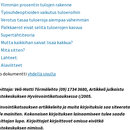
Ylimmän prosentin tulojen rakenne
Työsuhdeoptioiden vaikutus tuloeroihin
Verotus tasaa tuloeroja aiempaa vähemmän
Palkkaerot eivät selitä tuloerojen kasvua
Supertähtiteoria
Mutta kaikkihan saivat lisää kakkua?
Mitä sitten?
Lähteet:
Alaviitteet
o dokumentti
yhdellä sivulla
oittaja: Veli-Matti Törmälehto (09) 1734 3680, Artikkeli julkaistu
stokeskuksen Hyvinvointikatsauksessa I/2005.
nvointikatsauksen artikkeleita ja muita kirjoituksia saa siteerat
e mainiten. Kokonaisen kirjoituksen lainaamiseen tulee saada
oittajan lupa. Kirjoittajat kirjoittavat omissa eivätkä
astokeskuksen nimissä.