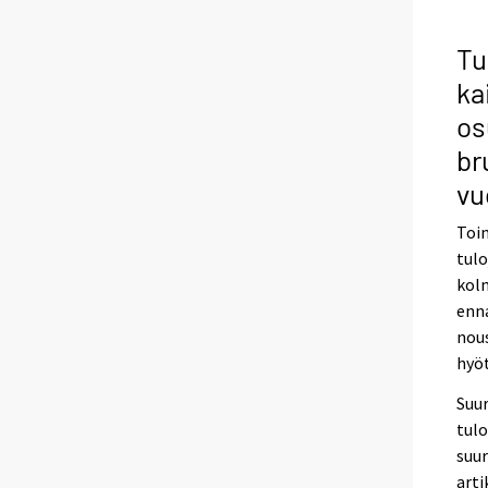
Tu
ka
os
br
vu
Toim
tul
kol
enn
nous
hyö
Suur
tul
suur
arti