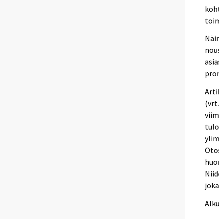
koht
toi
Näi
nous
asia
prom
Arti
(vrt
viim
tulo
ylim
Otos
huo
Niid
joka
Alk