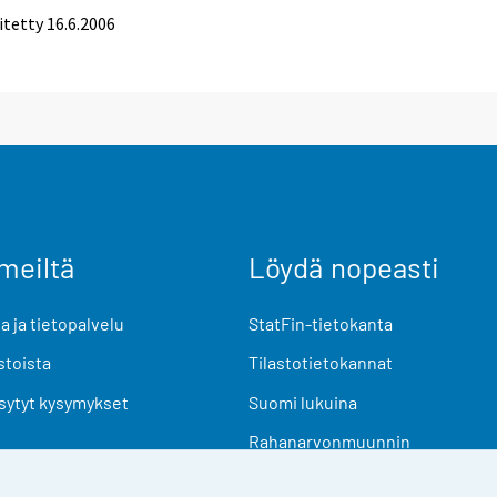
itetty
16.6.2006
meiltä
Löydä nopeasti
 ja tietopalvelu
StatFin-tietokanta
stoista
Tilastotietokannat
sytyt kysymykset
Suomi lukuina
Rahanarvonmuunnin
Tulevat julkaisut