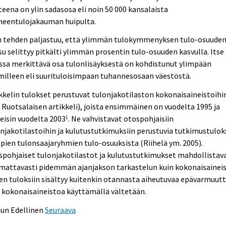
eena on ylin sadasosa eli noin 50 000 kansalaista
meentulojakauman huipulta.
n tehden paljastuu, että ylimmän tulokymmenyksen tulo-osuude
u selittyy pitkälti ylimmän prosentin tulo-osuuden kasvulla. Itse
ssa merkittävä osa tulonlisäyksestä on kohdistunut ylimpään
illeen eli suurituloisimpaan tuhannesosaan väestöstä.
kkelin tulokset perustuvat tulonjakotilaston kokonaisaineistoihi
. Ruotsalaisen artikkeli), joista ensimmäinen on vuodelta 1995 ja
eisin vuodelta 2003
. Ne vahvistavat otospohjaisiin
1
njakotilastoihin ja kulutustutkimuksiin perustuvia tutkimustulok
pien tulonsaajaryhmien tulo-osuuksista (Riihelä ym. 2005).
pohjaiset tulonjakotilastot ja kulutustutkimukset mahdollistav
mattavasti pidemmän ajanjakson tarkastelun kuin kokonaisaineis
en tuloksiin sisältyy kuitenkin otannasta aiheutuvaa epävarmuutt
 kokonaisaineistoa käyttämällä vältetään.
uun
Edellinen
Seuraava