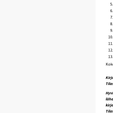
Kok
Kirj
Tila
Hyvi
lähd
kirj
Til