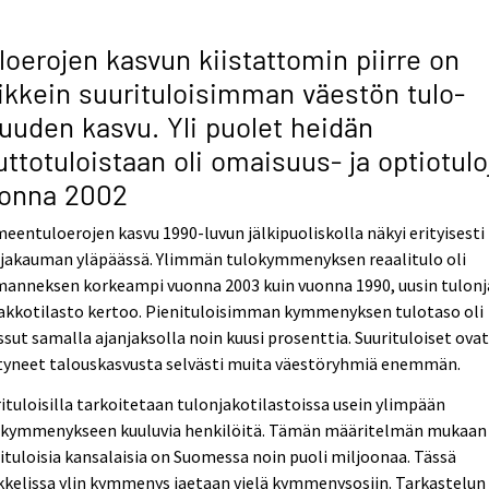
loerojen kasvun kiistattomin piirre on
ikkein suurituloisimman väestön tulo-
uuden kasvu. Yli puolet heidän
uttotuloistaan oli omaisuus- ja optiotulo
onna 2002
eentuloerojen kasvu 1990-luvun jälkipuoliskolla näkyi erityisesti
ojakauman yläpäässä. Ylimmän tulokymmenyksen reaalitulo oli
manneksen korkeampi vuonna 2003 kuin vuonna 1990, uusin tulon
akkotilasto kertoo. Pienituloisimman kymmenyksen tulotaso oli
sut samalla ajanjaksolla noin kuusi prosenttia. Suurituloiset ovat 
tyneet talouskasvusta selvästi muita väestöryhmiä enemmän.
ituloisilla tarkoitetaan tulonjakotilastoissa usein ylimpään
okymmenykseen kuuluvia henkilöitä. Tämän määritelmän mukaan
ituloisia kansalaisia on Suomessa noin puoli miljoonaa. Tässä
kkelissa ylin kymmenys jaetaan vielä kymmenysosiin. Tarkastelun