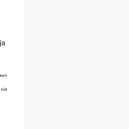
ja
jaon
siis