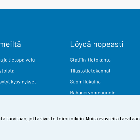
meiltä
Löydä nopeasti
 ja tietopalvelu
StatFin-tietokanta
stoista
Tilastotietokannat
sytyt kysymykset
Suomi lukuina
Rahanarvonmuunnin
Tulevat julkaisut
Tutkimusaineistot
arvitaan, jotta sivusto toimii oikein. Muita evästeitä tarvitaan