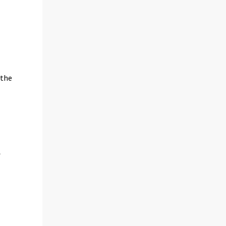
 the
A