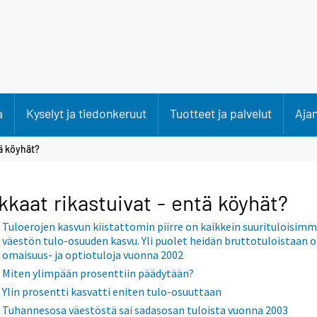
a
Kyselyt ja tiedonkeruut
Tuotteet ja palvelut
Aja
tä köyhät?
kkaat rikastuivat - entä köyhät?
Tuloerojen kasvun kiistattomin piirre on kaikkein suurituloisim
väestön tulo-osuuden kasvu. Yli puolet heidän bruttotuloistaan o
omaisuus- ja optiotuloja vuonna 2002
Miten ylimpään prosenttiin päädytään?
Ylin prosentti kasvatti eniten tulo-osuuttaan
Tuhannesosa väestöstä sai sadasosan tuloista vuonna 2003