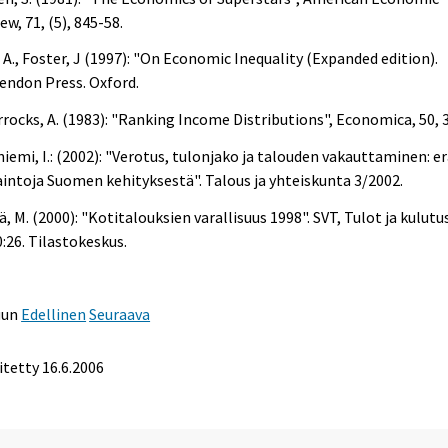
ew, 71, (5), 845-58.
 A., Foster, J (1997): "On Economic Inequality (Expanded edition).
endon Press. Oxford.
rocks, A. (1983): "Ranking Income Distributions", Economica, 50, 3
iemi, I.: (2002): "Verotus, tulonjako ja talouden vakauttaminen: er
intoja Suomen kehityksestä". Talous ja yhteiskunta 3/2002.
ä, M. (2000): "Kotitalouksien varallisuus 1998". SVT, Tulot ja kulutu
:26. Tilastokeskus.
uun
Edellinen
Seuraava
itetty
16.6.2006