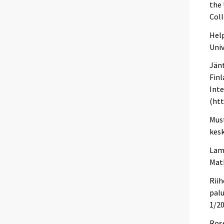
the
Coll
Help
Univ
Jänt
Finl
Inte
(htt
Must
kesk
Lamb
Math
Riih
palu
1/20
Rose