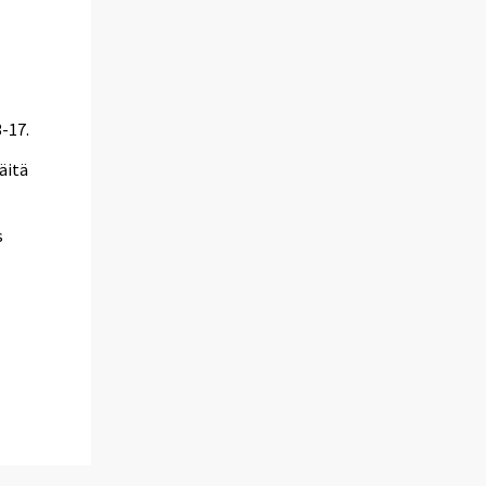
-17.
äitä
s