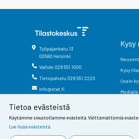
Kysy 
Työpajankatu
13
00580
Helsinki
Neuvonta
Vaihde
029 551 1000
Kysy tila
Tietopalvelu
029 551 2220
Usein ky
info@stat.fi
Medialle
Tietoa evästeistä
Käytämme sivustollamme evästeitä. Välttämättömiä evästeitä t
Lue lisää evästeistä.