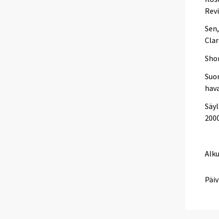
Revi
Sen,
Clar
Shor
Suon
hava
Säyl
2000
Alk
Päiv