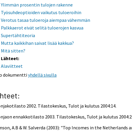
Ylimmän prosentin tulojen rakenne
Työsuhdeoptioiden vaikutus tuloeroihin
Verotus tasaa tuloeroja aiempaa vähemmän
Palkkaerot eivät selitä tuloerojen kasvua
Supertähtiteoria
Mutta kaikkihan saivat lisää kakkua?
Mitä sitten?
Lähteet:
Alaviitteet
o dokumentti
yhdellä sivulla
hteet:
njakotilasto 2002. Tilastokeskus, Tulot ja kulutus 2004:14.
njaon ennakkotilasto 2003. Tilastokeskus, Tulot ja kulutus 2004:2
nson, A.B & W. Salverda (2003): "Top Incomes in the Netherlands 