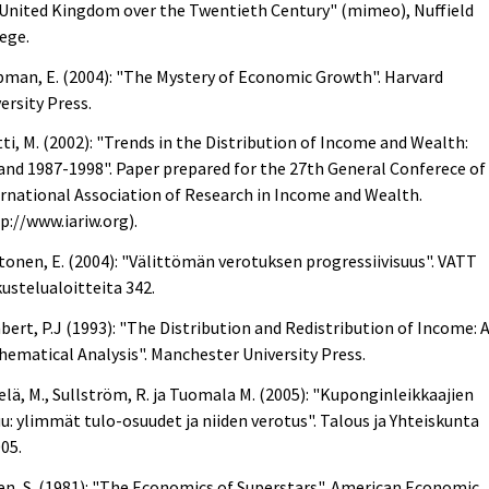
 United Kingdom over the Twentieth Century" (mimeo), Nuffield
ege.
man, E. (2004): "The Mystery of Economic Growth". Harvard
ersity Press.
ti, M. (2002): "Trends in the Distribution of Income and Wealth:
and 1987-1998". Paper prepared for the 27th General Conferece of
rnational Association of Research in Income and Wealth.
p://www.iariw.org).
onen, E. (2004): "Välittömän verotuksen progressiivisuus". VATT
ustelualoitteita 342.
ert, P.J (1993): "The Distribution and Redistribution of Income: 
ematical Analysis". Manchester University Press.
elä, M., Sullström, R. ja Tuomala M. (2005): "Kuponginleikkaajien
u: ylimmät tulo-osuudet ja niiden verotus". Talous ja Yhteiskunta
05.
n, S. (1981): "The Economics of Superstars", American Economic