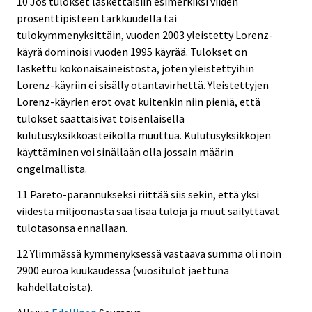
10 Jos tulokset laskettaisiin esimerkiksi viiden
prosenttipisteen tarkkuudella tai
tulokymmenyksittäin, vuoden 2003 yleistetty Lorenz-
käyrä dominoisi vuoden 1995 käyrää. Tulokset on
laskettu kokonaisaineistosta, joten yleistettyihin
Lorenz-käyriin ei sisälly otantavirhettä. Yleistettyjen
Lorenz-käyrien erot ovat kuitenkin niin pieniä, että
tulokset saattaisivat toisenlaisella
kulutusyksikköasteikolla muuttua. Kulutusyksikköjen
käyttäminen voi sinällään olla jossain määrin
ongelmallista.
11 Pareto-parannukseksi riittää siis sekin, että yksi
viidestä miljoonasta saa lisää tuloja ja muut säilyttävät
tulotasonsa ennallaan.
12 Ylimmässä kymmenyksessä vastaava summa oli noin
2900 euroa kuukaudessa (vuositulot jaettuna
kahdellatoista).