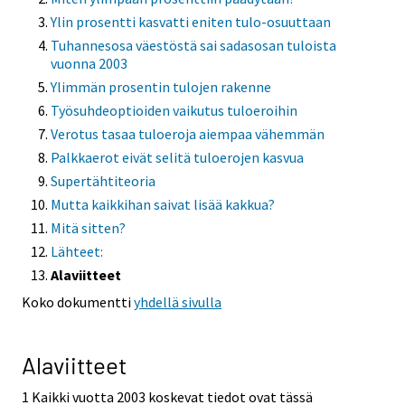
Ylin prosentti kasvatti eniten tulo-osuuttaan
Tuhannesosa väestöstä sai sadasosan tuloista
vuonna 2003
Ylimmän prosentin tulojen rakenne
Työsuhdeoptioiden vaikutus tuloeroihin
Verotus tasaa tuloeroja aiempaa vähemmän
Palkkaerot eivät selitä tuloerojen kasvua
Supertähtiteoria
Mutta kaikkihan saivat lisää kakkua?
Mitä sitten?
Lähteet:
Alaviitteet
Koko dokumentti
yhdellä sivulla
Alaviitteet
1 Kaikki vuotta 2003 koskevat tiedot ovat tässä