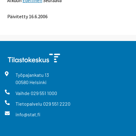
Alkuun
Edellinen
Seuraava
Päivitetty
16.6.2006
Työpajankatu
13
00580
Helsinki
Vaihde
029 551 1000
Tietopalvelu
029 551 2220
info@stat.fi