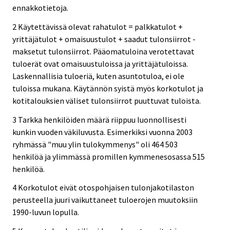
ennakkotietoja.
2 Käytettävissä olevat rahatulot = palkkatulot +
yrittäjätulot + omaisuustulot + saadut tulonsiirrot -
maksetut tulonsiirrot. Pääomatuloina verotettavat
tuloerät ovat omaisuustuloissa ja yrittäjätuloissa.
Laskennallisia tuloeriä, kuten asuntotuloa, ei ole
tuloissa mukana. Käytännön syistä myös korkotulot ja
kotitalouksien väliset tulonsiirrot puuttuvat tuloista.
3 Tarkka henkilöiden määrä riippuu luonnollisesti
kunkin vuoden väkiluvusta. Esimerkiksi vuonna 2003
ryhmässä "muu ylin tulokymmenys" oli 464 503
henkilöä ja ylimmässä promillen kymmenesosassa 515
henkilöä.
4 Korkotulot eivät otospohjaisen tulonjakotilaston
perusteella juuri vaikuttaneet tuloerojen muutoksiin
1990-luvun lopulla.