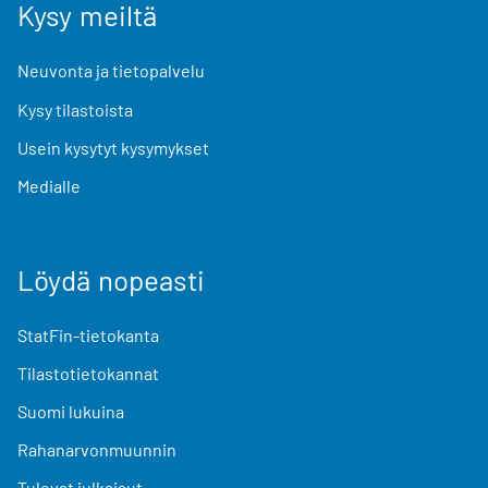
Kysy meiltä
Neuvonta ja tietopalvelu
Kysy tilastoista
Usein kysytyt kysymykset
Medialle
Löydä nopeasti
StatFin-tietokanta
Tilastotietokannat
Suomi lukuina
Rahanarvonmuunnin
Tulevat julkaisut