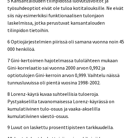
5 Kansantalouden tilinpidossa luovutusvoitot ja
työsuhdeoptiot eivät ole tuloa kotitalouksille. Ne eivät
siis näy esimerkiksi funktionaalisen tulonjaon
laskelmissa, jotka perustuvat kansantalouden
tilinpidon tietoihin.
6 Optiojärjestelmien piirissä oli samana vuonna noin 45
000 henkilöä.
7 Gini-kertoimen hajotelmassa tulolähteen mukaan
Gini-korrelaatio sai vuonna 2000 arvon 0,992 ja
optiotulojen Gini-kerroin arvon 0,999. Vaihtelu näissä
tunnusluvuissa oli pientä vuosina 1998-2002.
8 Lorenz-käyrä kuvaa suhteellisia tuloeroja.
Pystyakselilla tavanomaisessa Lorenz-käyrässä on
kumulatiivinen tulo-osuus ja vaaka-akselilla
kumulatiivinen väestö-osuus.
9 Luvut on laskettu prosenttipisteen tarkkuudella.