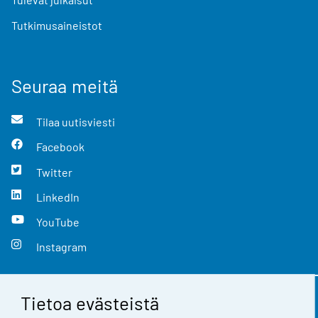
Tutkimusaineistot
Seuraa meitä
Tilaa uutisviesti
Facebook
Twitter
LinkedIn
YouTube
Instagram
Tietoa evästeistä
Yhteystiedot