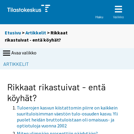
Valikko
Haku
Etusivu
>
Artikkelit
> Rikkaat
rikastuivat - entä köyhät?
Avaa valikko
ARTIKKELIT
Rikkaat rikastuivat - entä
köyhät?
Tuloerojen kasvun kiistattomin piirre on kaikkein
suurituloisimman väestön tulo-osuuden kasvu. Yli
puolet heidän bruttotuloistaan oli omaisuus- ja
optiotuloja vuonna 2002
Miten ylimpään prosenttiin päädytään?