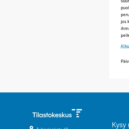
Suu
puol
peru
jos 
ihmi
pelk
Alk
Päiv
Kysy 