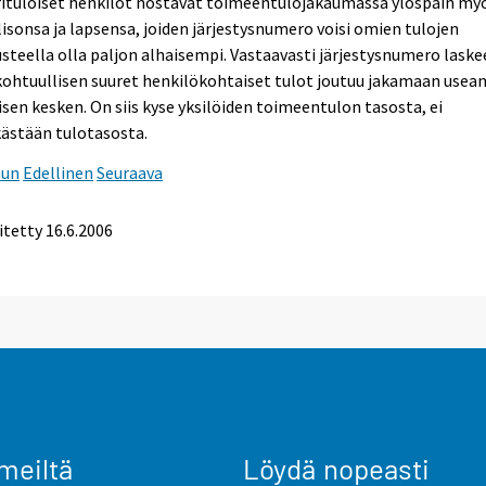
rituloiset henkilöt nostavat toimeentulojakaumassa ylöspäin my
isonsa ja lapsensa, joiden järjestysnumero voisi omien tulojen
steella olla paljon alhaisempi. Vastaavasti järjestysnumero laske
kohtuullisen suuret henkilökohtaiset tulot joutuu jakamaan usea
sen kesken. On siis kyse yksilöiden toimeentulon tasosta, ei
ästään tulotasosta.
uun
Edellinen
Seuraava
itetty
16.6.2006
meiltä
Löydä nopeasti