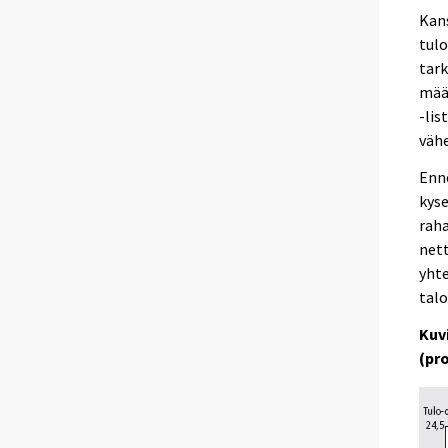
Kans
tul
tark
määr
-lis
väh
Enne
kyse
raha
net
yht
talo
Kuv
(pr