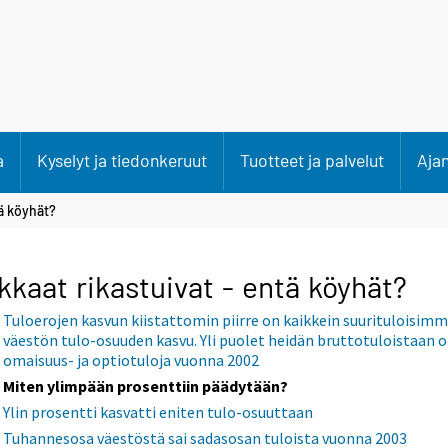
a
Kyselyt ja tiedonkeruut
Tuotteet ja palvelut
Aja
tä köyhät?
kkaat rikastuivat - entä köyhät?
Tuloerojen kasvun kiistattomin piirre on kaikkein suurituloisim
väestön tulo-osuuden kasvu. Yli puolet heidän bruttotuloistaan o
omaisuus- ja optiotuloja vuonna 2002
Miten ylimpään prosenttiin päädytään?
Ylin prosentti kasvatti eniten tulo-osuuttaan
Tuhannesosa väestöstä sai sadasosan tuloista vuonna 2003