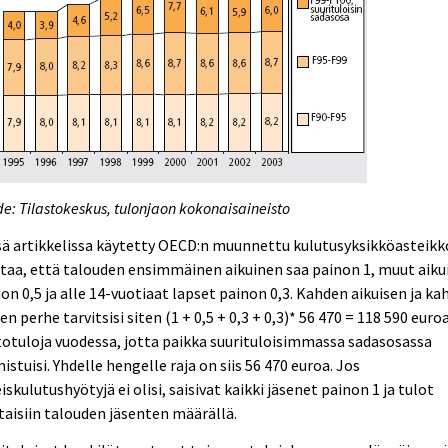
e: Tilastokeskus, tulonjaon kokonaisaineisto
ä artikkelissa käytetty OECD:n muunnettu kulutusyksikköasteikk
taa, että talouden ensimmäinen aikuinen saa painon 1, muut aiku
on 0,5 ja alle 14-vuotiaat lapset painon 0,3. Kahden aikuisen ja k
en perhe tarvitsisi siten (1 + 0,5 + 0,3 + 0,3)* 56 470 = 118 590 euro
otuloja vuodessa, jotta paikka suurituloisimmassa sadasosassa
istuisi. Yhdelle hengelle raja on siis 56 470 euroa. Jos
iskulutushyötyjä ei olisi, saisivat kaikki jäsenet painon 1 ja tulot
taisiin talouden jäsenten määrällä.