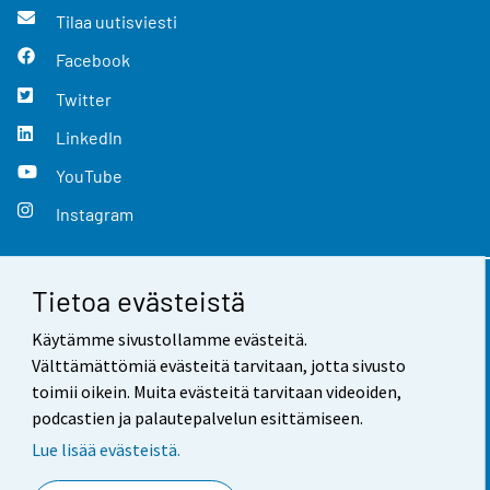
Tilaa uutisviesti
Facebook
Twitter
LinkedIn
YouTube
Instagram
Tietoa evästeistä
Yhteystiedot
Käytämme sivustollamme evästeitä.
Palaute
Välttämättömiä evästeitä tarvitaan, jotta sivusto
toimii oikein. Muita evästeitä tarvitaan videoiden,
Käyttöehdot
podcastien ja palautepalvelun esittämiseen.
Tietosuoja
Lue lisää evästeistä.
Saavutettavuus