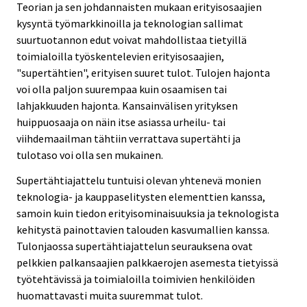
Teorian ja sen johdannaisten mukaan erityisosaajien
kysyntä työmarkkinoilla ja teknologian sallimat
suurtuotannon edut voivat mahdollistaa tietyillä
toimialoilla työskentelevien erityisosaajien,
"supertähtien", erityisen suuret tulot. Tulojen hajonta
voi olla paljon suurempaa kuin osaamisen tai
lahjakkuuden hajonta. Kansainvälisen yrityksen
huippuosaaja on näin itse asiassa urheilu- tai
viihdemaailman tähtiin verrattava supertähti ja
tulotaso voi olla sen mukainen.
Supertähtiajattelu tuntuisi olevan yhtenevä monien
teknologia- ja kauppaselitysten elementtien kanssa,
samoin kuin tiedon erityisominaisuuksia ja teknologista
kehitystä painottavien talouden kasvumallien kanssa.
Tulonjaossa supertähtiajattelun seurauksena ovat
pelkkien palkansaajien palkkaerojen asemesta tietyissä
työtehtävissä ja toimialoilla toimivien henkilöiden
huomattavasti muita suuremmat tulot.