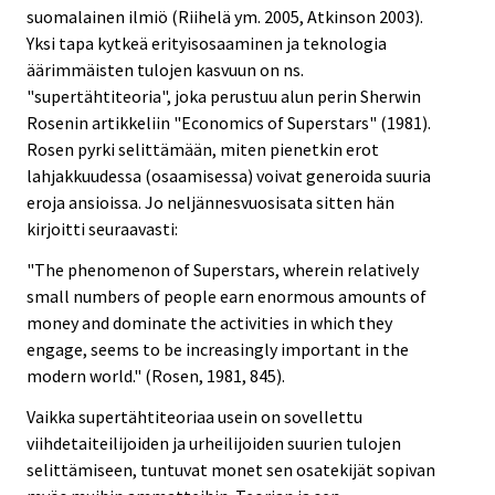
suomalainen ilmiö (Riihelä ym. 2005, Atkinson 2003).
Yksi tapa kytkeä erityisosaaminen ja teknologia
äärimmäisten tulojen kasvuun on ns.
"supertähtiteoria", joka perustuu alun perin Sherwin
Rosenin artikkeliin "Economics of Superstars" (1981).
Rosen pyrki selittämään, miten pienetkin erot
lahjakkuudessa (osaamisessa) voivat generoida suuria
eroja ansioissa. Jo neljännesvuosisata sitten hän
kirjoitti seuraavasti:
"The phenomenon of Superstars, wherein relatively
small numbers of people earn enormous amounts of
money and dominate the activities in which they
engage, seems to be increasingly important in the
modern world." (Rosen, 1981, 845).
Vaikka supertähtiteoriaa usein on sovellettu
viihdetaiteilijoiden ja urheilijoiden suurien tulojen
selittämiseen, tuntuvat monet sen osatekijät sopivan