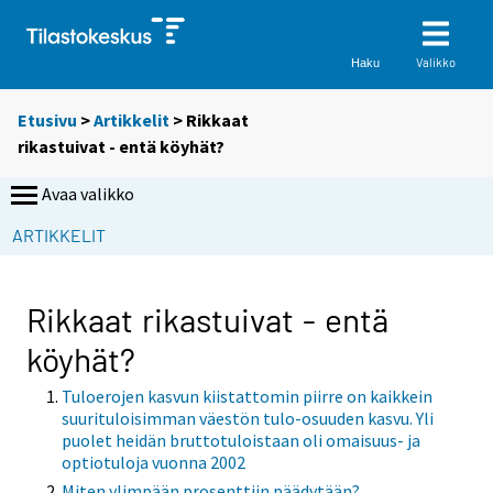
Valikko
Haku
Etusivu
>
Artikkelit
> Rikkaat
rikastuivat - entä köyhät?
Avaa valikko
ARTIKKELIT
Rikkaat rikastuivat - entä
köyhät?
Tuloerojen kasvun kiistattomin piirre on kaikkein
suurituloisimman väestön tulo-osuuden kasvu. Yli
puolet heidän bruttotuloistaan oli omaisuus- ja
optiotuloja vuonna 2002
Miten ylimpään prosenttiin päädytään?