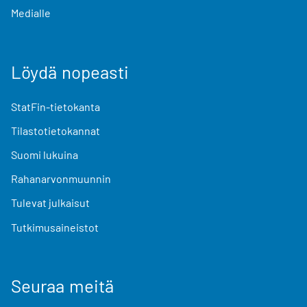
Medialle
Löydä nopeasti
StatFin-tietokanta
Tilastotietokannat
Suomi lukuina
Rahanarvonmuunnin
Tulevat julkaisut
Tutkimusaineistot
Seuraa meitä