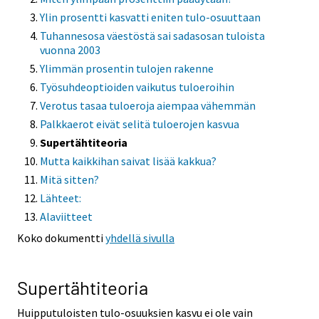
Ylin prosentti kasvatti eniten tulo-osuuttaan
Tuhannesosa väestöstä sai sadasosan tuloista
vuonna 2003
Ylimmän prosentin tulojen rakenne
Työsuhdeoptioiden vaikutus tuloeroihin
Verotus tasaa tuloeroja aiempaa vähemmän
Palkkaerot eivät selitä tuloerojen kasvua
Supertähtiteoria
Mutta kaikkihan saivat lisää kakkua?
Mitä sitten?
Lähteet:
Alaviitteet
Koko dokumentti
yhdellä sivulla
Supertähtiteoria
Huipputuloisten tulo-osuuksien kasvu ei ole vain