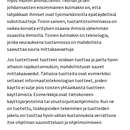
myös muihin ammatteihin. Teorian ja sen
johdannaisten ensimmäinen kulmakivi on, että
lahjakkaat ihmiset ovat työmarkkinoilla epätäydellisiä
substituutteja. Toisin sanoen, tuotantotoiminnassa on
vaikea korvata erityisen osaavia ihmisiä vähemmän
osaavilla ihmisillä. Toinen kulmakivi on teknologia,
jonka seurauksena tuotannossa on mahdollista
saavuttaa suuria mittakaavaetuja.
Jos tuotettavat tuotteet voidaan tuottaa ja jaella hyvin
alhaisin rajakustannuksin, mahdollistuvat suuret
mittakaavaedut. Tällaisia tuotteita ovat esimerkiksi
sellaiset informaatioteknologian tuotteet, joiden
käyttö ei sulje pois toisten yhtäaikaista tuotteen
käyttämistä. Esimerkkejä ovat tietokoneen
käyttöjärjestelmä tai virustorjuntaohjelmisto. Kun ne
on tuotettu, lisäkopioiden tekeminen ja tuotteiden
jakelu voi tuottaa hyvin vähän kustannuksia verrattuna
itse ohjelman suunnitteluun ja ohjelmoimiseen.