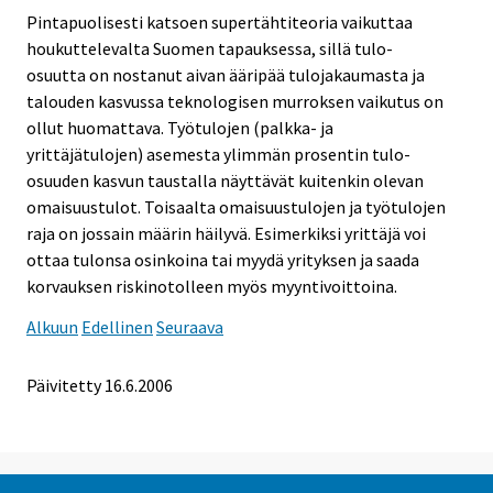
Pintapuolisesti katsoen supertähtiteoria vaikuttaa
houkuttelevalta Suomen tapauksessa, sillä tulo-
osuutta on nostanut aivan ääripää tulojakaumasta ja
talouden kasvussa teknologisen murroksen vaikutus on
ollut huomattava. Työtulojen (palkka- ja
yrittäjätulojen) asemesta ylimmän prosentin tulo-
osuuden kasvun taustalla näyttävät kuitenkin olevan
omaisuustulot. Toisaalta omaisuustulojen ja työtulojen
raja on jossain määrin häilyvä. Esimerkiksi yrittäjä voi
ottaa tulonsa osinkoina tai myydä yrityksen ja saada
korvauksen riskinotolleen myös myyntivoittoina.
Alkuun
Edellinen
Seuraava
Päivitetty
16.6.2006