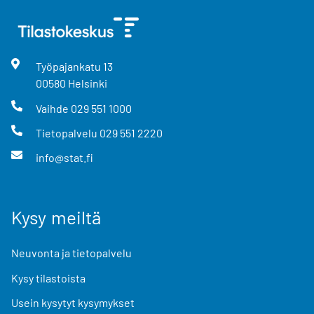
Työpajankatu
13
00580
Helsinki
Vaihde
029 551 1000
Tietopalvelu
029 551 2220
info@stat.fi
Kysy meiltä
Neuvonta ja tietopalvelu
Kysy tilastoista
Usein kysytyt kysymykset