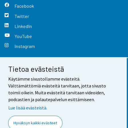
Facebook
Twitter
LinkedIn
YouTube
Instagram
Tietoa evästeistä
Yhteystiedot
Käytämme sivustollamme evästeitä.
Palaute
Välttämättömiä evästeitä tarvitaan, jotta sivusto
toimii oikein. Muita evästeitä tarvitaan videoiden,
Käyttöehdot
podcastien ja palautepalvelun esittämiseen.
Tietosuoja
Lue lisää evästeistä.
Saavutettavuus
Hyväksyn kaikki evästeet
Tietoa sivustosta