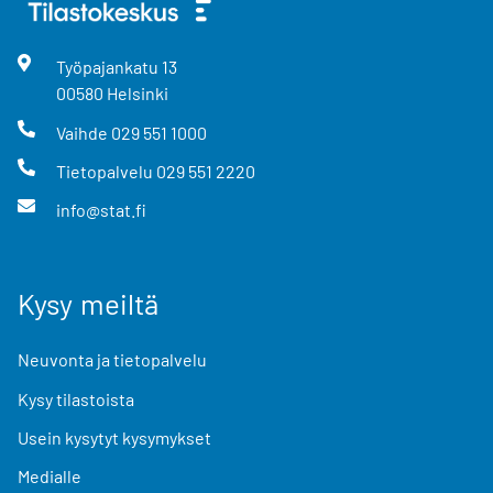
Työpajankatu
13
00580
Helsinki
Vaihde
029 551 1000
Tietopalvelu
029 551 2220
info@stat.fi
Kysy meiltä
Neuvonta ja tietopalvelu
Kysy tilastoista
Usein kysytyt kysymykset
Medialle