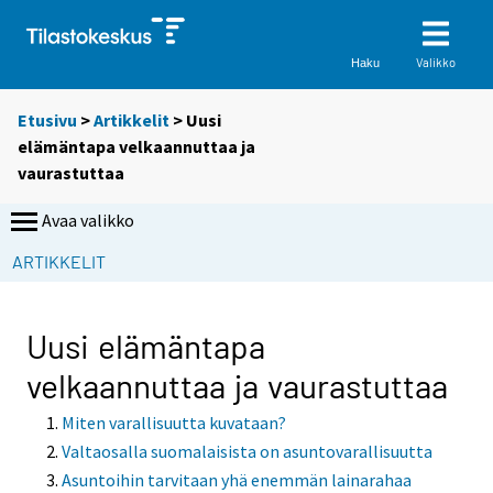
Valikko
Haku
Etusivu
>
Artikkelit
> Uusi
elämäntapa velkaannuttaa ja
vaurastuttaa
Avaa valikko
ARTIKKELIT
Uusi elämäntapa
velkaannuttaa ja vaurastuttaa
Miten varallisuutta kuvataan?
Valtaosalla suomalaisista on asuntovarallisuutta
Asuntoihin tarvitaan yhä enemmän lainarahaa