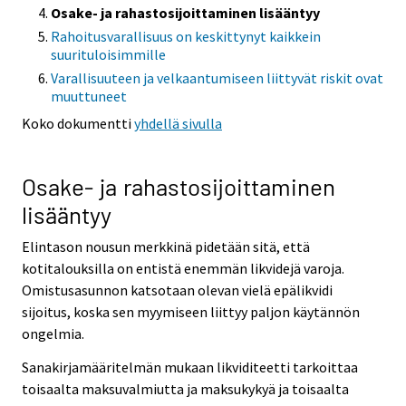
Osake- ja rahastosijoittaminen lisääntyy
Rahoitusvarallisuus on keskittynyt kaikkein
suurituloisimmille
Varallisuuteen ja velkaantumiseen liittyvät riskit ovat
muuttuneet
Koko dokumentti
yhdellä sivulla
Osake- ja rahastosijoittaminen
lisääntyy
Elintason nousun merkkinä pidetään sitä, että
kotitalouksilla on entistä enemmän likvidejä varoja.
Omistusasunnon katsotaan olevan vielä epälikvidi
sijoitus, koska sen myymiseen liittyy paljon käytännön
ongelmia.
Sanakirjamääritelmän mukaan likviditeetti tarkoittaa
toisaalta maksuvalmiutta ja maksukykyä ja toisaalta