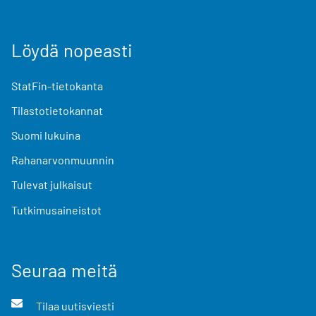
Löydä nopeasti
StatFin-tietokanta
Tilastotietokannat
Suomi lukuina
Rahanarvonmuunnin
Tulevat julkaisut
Tutkimusaineistot
Seuraa meitä
Tilaa uutisviesti