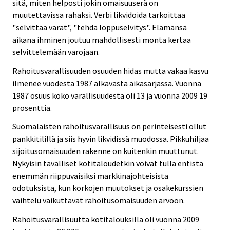
sitä, miten helposti jokin omaisuuserä on
muutettavissa rahaksi. Verbi likvidoida tarkoittaa
"selvittää varat", "tehdä loppuselvitys". Elämänsä
aikana ihminen joutuu mahdollisesti monta kertaa
selvittelemään varojaan.
Rahoitusvarallisuuden osuuden hidas mutta vakaa kasvu
ilmenee vuodesta 1987 alkavasta aikasarjassa. Vuonna
1987 osuus koko varallisuudesta oli 13 ja vuonna 2009 19
prosenttia.
Suomalaisten rahoitusvarallisuus on perinteisesti ollut
pankkitilillä ja siis hyvin likvidissä muodossa. Pikkuhiljaa
sijoitusomaisuuden rakenne on kuitenkin muuttunut.
Nykyisin tavalliset kotitaloudetkin voivat tulla entistä
enemmän riippuvaisiksi markkinajohteisista
odotuksista, kun korkojen muutokset ja osakekurssien
vaihtelu vaikuttavat rahoitusomaisuuden arvoon.
Rahoitusvarallisuutta kotitalouksilla oli vuonna 2009