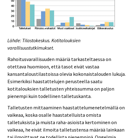
Lähde: Tilastokeskus. Kotitalouksien
varallisuustutkimukset.
Rahoitusvarallisuuden määriä tarkasteltaessa on
otettava huomioon, että tasot eivät vastaa
kansantaloustilastoissa olevia kokonaistalouden lukuja.
Esimerkiksi haastattelujen perusteella saatu
kotitalouksien talletusten yhteissumma on paljon
pienempi kuin todellinen talletuskanta.
Talletusten mittaaminen haastattelumenetelmällä on
vaikeaa, koska osalle haastatelluista omista
talletuksista ja muista raha-asioista kertominen on
vaikeaa, he eivät ilmoita talletustensa määrää lainkaan
tai ilmoittavat ne todellista pienempinä. Ongelmia