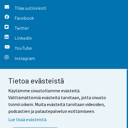
Tilaa uutisviesti
Facebook
Twitter
LinkedIn
YouTube
Instagram
Tietoa evästeistä
Yhteystiedot
Käytämme sivustollamme evästeitä.
Palaute
Välttämättömiä evästeitä tarvitaan, jotta sivusto
toimii oikein. Muita evästeitä tarvitaan videoiden,
Käyttöehdot
podcastien ja palautepalvelun esittämiseen.
Tietosuoja
Lue lisää evästeistä.
Saavutettavuus