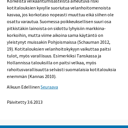
Korkeista velkaantumisasteista aiheutuva riski
kotitalouksien kyvylle suoriutua velanhoitomenoista
kasvaa, jos korkotaso nopeasti muuttuu eikä siihen ole
osattu varautua. Suomessa poikkeuksellisen suuri osa
pitkistäkin lainoista on sidottu lyhyisiin markkina-
korkoihin, mutta viime aikoina sama käytäntö on
yleistynyt muissakin Pohjoismaissa (Schauman 2012,
19). Kotitalouksien velanhoitokykyyn vaikuttaa paitsi
tulot, myös varallisuus. Esimerkiksi Tanskassa ja
Hollannissa talouksilla on paitsi velkaa, myös
rahoitusvarallisuutta selvästi suomalaisia kotitalouksia
enemmän (Kannas 2010).
Alkuun
Edellinen
Seuraava
Päivitetty 3.6.2013