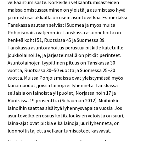
velkaantumisaste. Korkeiden velkaantumisasteiden
maissa omistusasuminen on yleistä ja asumistaso hyvä
ja omistusasukkailla on usein asuntovelkaa. Esimerkiksi
Tanskassa asutaan selvästi Suomea ja myös muita
Pohjoismaita väljemmin: Tanskassa asuinneliöitä on
henkeä kohti 51, Ruotsissa 45 ja Suomessa 39.
Tanskassa asuntorahoitus perustuu pitkille katetuille
joukkolainoille, ja järjestelmällä on pitkät perinteet.
Asuntolainojen tyypillinen pituus on Tanskassa 30
vuotta, Ruotsissa 30–50 vuotta ja Suomessa 25–30
vuotta. Muissa Pohjoismaissa ovat yleistymässä myös
lainamuodot, joissa lainoja ei lyhennetä: Tanskassa
sellaisia on lainoista yli puolet, Norjassa noin 17 ja
Ruotsissa 19 prosenttia (Schauman 2012). Muihinkin
lainoihin saattaa sisältyä lyhennysvapaita vuosia. Jos
asuntovelkojen osuus kotitalouksien veloista on suuri,
laina-ajat ovat pitkiä eikä lainoja juuri lyhennetä, on
luonnollista, että velkaantumisasteet kasvavat.