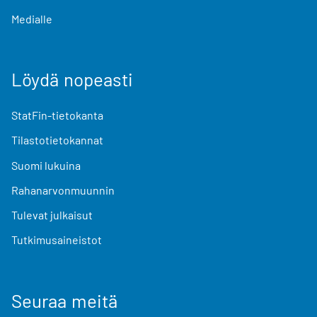
Medialle
Löydä nopeasti
StatFin-tietokanta
Tilastotietokannat
Suomi lukuina
Rahanarvonmuunnin
Tulevat julkaisut
Tutkimusaineistot
Seuraa meitä