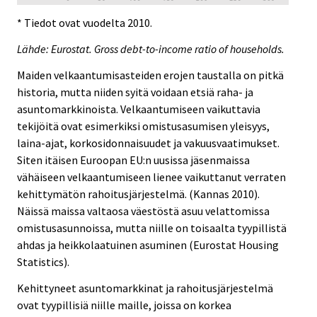
* Tiedot ovat vuodelta 2010.
Lähde: Eurostat. Gross debt-to-income ratio of households.
Maiden velkaantumisasteiden erojen taustalla on pitkä
historia, mutta niiden syitä voidaan etsiä raha- ja
asuntomarkkinoista. Velkaantumiseen vaikuttavia
tekijöitä ovat esimerkiksi omistusasumisen yleisyys,
laina-ajat, korkosidonnaisuudet ja vakuusvaatimukset.
Siten itäisen Euroopan EU:n uusissa jäsenmaissa
vähäiseen velkaantumiseen lienee vaikuttanut verraten
kehittymätön rahoitusjärjestelmä. (Kannas 2010).
Näissä maissa valtaosa väestöstä asuu velattomissa
omistusasunnoissa, mutta niille on toisaalta tyypillistä
ahdas ja heikkolaatuinen asuminen (Eurostat Housing
Statistics).
Kehittyneet asuntomarkkinat ja rahoitusjärjestelmä
ovat tyypillisiä niille maille, joissa on korkea