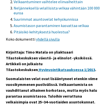
Velkaantuminen vaihtelee elinvaiheittain
Neljänneksellä velallisista velkaa vähintään 100 000
euroa
Suurimmat asuntovelat kehyskunnissa
Asumistason parantaminen kasvattaa velkaa
Pitäisikö kehityksestä huolestua?
Koko dokumentti
yhdellä sivulla
Kirjoittaja: Timo Matala on yliaktuaari
Tilastokeskuksen väestö- ja elinolot -yksikössä.
Artikkeli on julkaistu
Tilastokeskuksen
Hyvinvointikatsauksessa 1/2013
.
Suomalaisten velat ovat lisääntyneet etenkin viime
vuosikymmenen puolivälissä. Velkaantumista on
vauhdittanut alhainen korkotaso, mutta myös halu
parantaa asumistasoa. Tuloihin verrattuna
velkaisimpia ovat 25−34-vuotiaiden asuntokunnat.