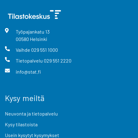
Työpajankatu
13
00580
Helsinki
Vaihde
029 551 1000
Tietopalvelu
029 551 2220
info@stat.fi
Kysy meiltä
Neuvonta ja tietopalvelu
Kysy tilastoista
Usein kysytyt kysymykset