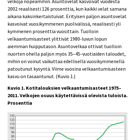
velkoja nopeammin. Asuntovelat kasvoivat vuodesta
2002 reaalisesti 126 prosenttia, kun kaikki velat samana
aikana kaksinkertaistuivat. Erityisen paljon asuntovelat
kasvoivat vuosikymmenen puolivälissä, reaalisesti yli
kymmenen prosenttia vuosittain. Tuolloin
velkaantumisasteet ylittivät 1980-luvun lopun
aiemman huipputason. Asuntovelkaa ottivat tuolloin
nuorten ohella paljon myös 35–45-vuotiaiden taloudet,
mihin on voinut vaikuttaa edellisellä vuosikymmenellä
patoutunut kysyntä. Viime vuosina velkaantumisasteen
kasvu on tasaantunut. (Kuvio 1.)
Kuvio 1. Kotitalouksien velkaantumisasteet 1975–
2011. Velkojen osuus käytettävissä olevista tuloista.
Prosenttia