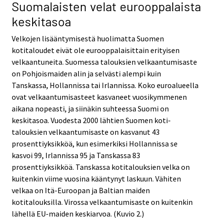
Suomalaisten velat eurooppalaista
keskitasoa
Velkojen lisääntymisestä huolimatta Suomen
kotitaloudet eivät ole eurooppalaisittain erityisen
velkaantuneita. Suomessa talouksien velkaantumisaste
on Pohjoismaiden alin ja selvästi alempi kuin
Tanskassa, Hollannissa tai Irlannissa. Koko euroalueella
ovat velkaantumisasteet kasvaneet vuosikymmenen
aikana nopeasti, ja siinäkin suhteessa Suomi on
keskitasoa. Vuodesta 2000 lähtien Suomen koti-
talouksien velkaantumisaste on kasvanut 43
prosenttiyksikköä, kun esimerkiksi Hollannissa se
kasvoi 99, Irlannissa 95 ja Tanskassa 83
prosenttiyksikköä. Tanskassa kotitalouksien velka on
kuitenkin viime vuosina kääntynyt laskuun. Vähiten
velkaa on Itä-Euroopan ja Baltian maiden
kotitalouksilla. Virossa velkaantumisaste on kuitenkin
lähellä EU-maiden keskiarvoa. (Kuvio 2.)