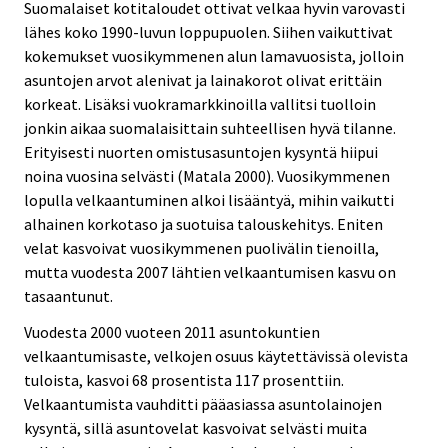
Suomalaiset kotitaloudet ottivat velkaa hyvin varovasti
lähes koko 1990-luvun loppupuolen. Siihen vaikuttivat
kokemukset vuosikymmenen alun lamavuosista, jolloin
asuntojen arvot alenivat ja lainakorot olivat erittäin
korkeat. Lisäksi vuokramarkkinoilla vallitsi tuolloin
jonkin aikaa suomalaisittain suhteellisen hyvä tilanne.
Erityisesti nuorten omistusasuntojen kysyntä hiipui
noina vuosina selvästi (Matala 2000). Vuosikymmenen
lopulla velkaantuminen alkoi lisääntyä, mihin vaikutti
alhainen korkotaso ja suotuisa talouskehitys. Eniten
velat kasvoivat vuosikymmenen puolivälin tienoilla,
mutta vuodesta 2007 lähtien velkaantumisen kasvu on
tasaantunut.
Vuodesta 2000 vuoteen 2011 asuntokuntien
velkaantumisaste, velkojen osuus käytettävissä olevista
tuloista, kasvoi 68 prosentista 117 prosenttiin.
Velkaantumista vauhditti pääasiassa asuntolainojen
kysyntä, sillä asuntovelat kasvoivat selvästi muita