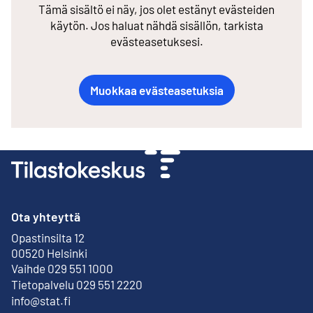
Tämä sisältö ei näy, jos olet estänyt evästeiden
käytön. Jos haluat nähdä sisällön, tarkista
evästeasetuksesi.
Muokkaa evästeasetuksia
Ota yhteyttä
Opastinsilta 12
Ulkoinen linkki
00520 Helsinki
Vaihde 029 551 1000
Tietopalvelu 029 551 2220
info@stat.fi