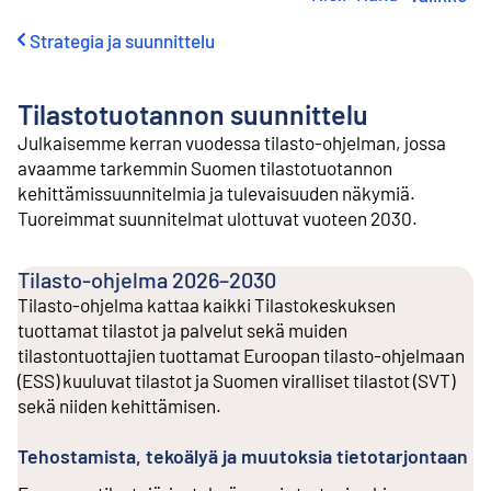
i
r
Strategia ja suunnittelu
r
y
s
Tilastotuotannon suunnittelu
i
s
Julkaisemme kerran vuodessa tilasto-ohjelman, jossa
ä
avaamme tarkemmin Suomen tilastotuotannon
l
kehittämissuunnitelmia ja tulevaisuuden näkymiä.
t
Tuoreimmat suunnitelmat ulottuvat vuoteen 2030.
ö
ö
n
Tilasto-ohjelma 2026–2030
Tilasto-ohjelma kattaa kaikki Tilastokeskuksen
tuottamat tilastot ja palvelut sekä muiden
tilastontuottajien tuottamat Euroopan tilasto-ohjelmaan
(ESS) kuuluvat tilastot ja Suomen viralliset tilastot (SVT)
sekä niiden kehittämisen.
Tehostamista, tekoälyä ja muutoksia tietotarjontaan