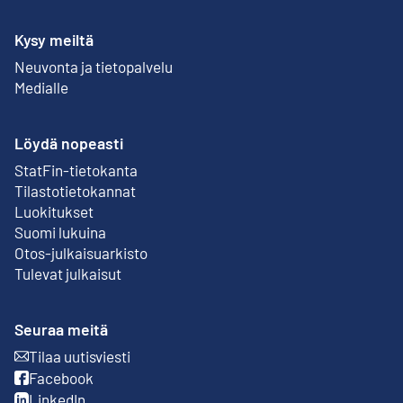
Kysy meiltä
Neuvonta ja tietopalvelu
Medialle
Löydä nopeasti
StatFin-tietokanta
Ulkoinen linkki
Tilastotietokannat
Luokitukset
Suomi lukuina
Otos-julkaisuarkisto
Ulkoinen linkki
Tulevat julkaisut
Seuraa meitä
Tilaa uutisviesti
Ulkoinen linkki
Facebook
Ulkoinen linkki
LinkedIn