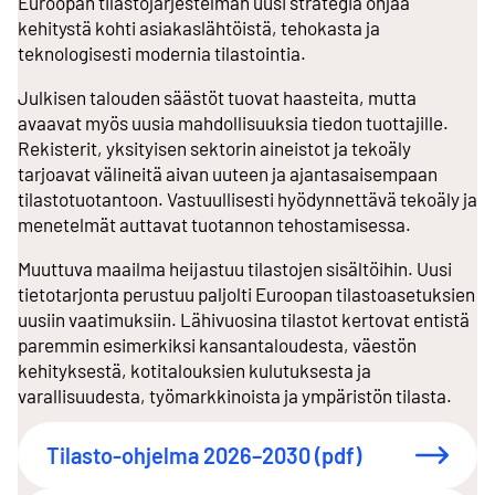
Euroopan tilastojärjestelmän uusi strategia ohjaa
kehitystä kohti asiakaslähtöistä, tehokasta ja
teknologisesti modernia tilastointia.
Julkisen talouden säästöt tuovat haasteita, mutta
avaavat myös uusia mahdollisuuksia tiedon tuottajille.
Rekisterit, yksityisen sektorin aineistot ja tekoäly
tarjoavat välineitä aivan uuteen ja ajantasaisempaan
tilastotuotantoon. Vastuullisesti hyödynnettävä tekoäly ja
menetelmät auttavat tuotannon tehostamisessa.
Muuttuva maailma heijastuu tilastojen sisältöihin. Uusi
tietotarjonta perustuu paljolti Euroopan tilastoasetuksien
uusiin vaatimuksiin. Lähivuosina tilastot kertovat entistä
paremmin esimerkiksi kansantaloudesta, väestön
kehityksestä, kotitalouksien kulutuksesta ja
varallisuudesta, työmarkkinoista ja ympäristön tilasta.
Tilasto-ohjelma 2026–2030 (pdf)