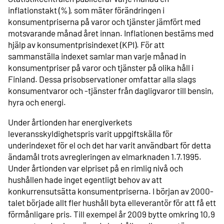
inflationstakt (%), som mäter förändringen i
konsumentpriserna på varor och tjänster jämfört med
motsvarande månad året innan. Inflationen bestäms med
hjälp av konsumentprisindexet (KPI). För att
sammanställa indexet samlar man varje månad in
konsumentpriser på varor och tjänster på olika håll i
Finland. Dessa prisobservationer omfattar alla slags
konsumentvaror och -tjänster från dagligvaror till bensin,
hyra och energi.
Under årtionden har energiverkets
leveransskyldighetspris varit uppgiftskälla för
underindexet för el och det har varit användbart för detta
ändamål trots avregleringen av elmarknaden 1.7.1995.
Under årtionden var elpriset på en rimlig nivå och
hushållen hade inget egentligt behov av att
konkurrensutsätta konsumentpriserna. I början av 2000-
talet började allt fler hushåll byta elleverantör för att få ett
förmånligare pris. Till exempel år 2009 bytte omkring 10,9