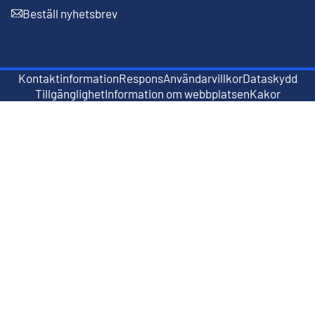
Beställ nyhetsbrev
Extern länk
Kontaktinformation
Respons
Användarvillkor
Dataskydd
Extern länk
Extern länk
Tillgänglighet
Information om webbplatsen
Kakor
Extern länk
Extern länk
Extern länk