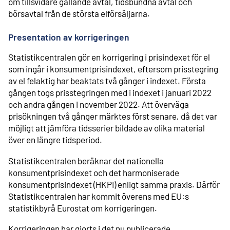
om tillsvidare gällande avtal, tidsbundna avtal och
börsavtal från de största elförsäljarna.
Presentation av korrigeringen
Statistikcentralen gör en korrigering i prisindexet för el
som ingår i konsumentprisindexet, eftersom prisstegring
av el felaktig har beaktats två gånger i indexet. Första
gången togs prisstegringen med i indexet i januari 2022
och andra gången i november 2022. Att överväga
prisökningen två gånger märktes först senare, då det var
möjligt att jämföra tidsserier bildade av olika material
över en längre tidsperiod.
Statistikcentralen beräknar det nationella
konsumentprisindexet och det harmoniserade
konsumentprisindexet (HKPI) enligt samma praxis. Därför
Statistikcentralen har kommit överens med EU:s
statistikbyrå Eurostat om korrigeringen.
Korrigeringen har gjorts i det nu publicerade