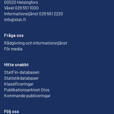
Extern länk
00520 Helsingfors
Växel 029 551 1000
Informationstjänst 029 551 2220
info@stat.fi
Fråga oss
Rådgivning och informationstjänst
För media
Hitta snabbt
StatFin-databasen
Extern länk
Statistikdatabaser
Klassificeringar
Publikationsarkivet Otos
Extern länk
Kommande publiceringar
Följ oss