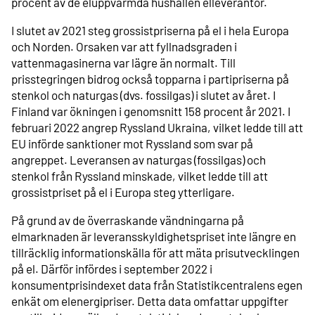
procent av de eluppvärmda hushållen elleverantör.
I slutet av 2021 steg grossistpriserna på el i hela Europa
och Norden. Orsaken var att fyllnadsgraden i
vattenmagasinerna var lägre än normalt. Till
prisstegringen bidrog också topparna i partipriserna på
stenkol och naturgas (dvs. fossilgas) i slutet av året. I
Finland var ökningen i genomsnitt 158 procent år 2021. I
februari 2022 angrep Ryssland Ukraina, vilket ledde till att
EU införde sanktioner mot Ryssland som svar på
angreppet. Leveransen av naturgas (fossilgas) och
stenkol från Ryssland minskade, vilket ledde till att
grossistpriset på el i Europa steg ytterligare.
På grund av de överraskande vändningarna på
elmarknaden är leveransskyldighetspriset inte längre en
tillräcklig informationskälla för att mäta prisutvecklingen
på el. Därför infördes i september 2022 i
konsumentprisindexet data från Statistikcentralens egen
enkät om elenergipriser. Detta data omfattar uppgifter