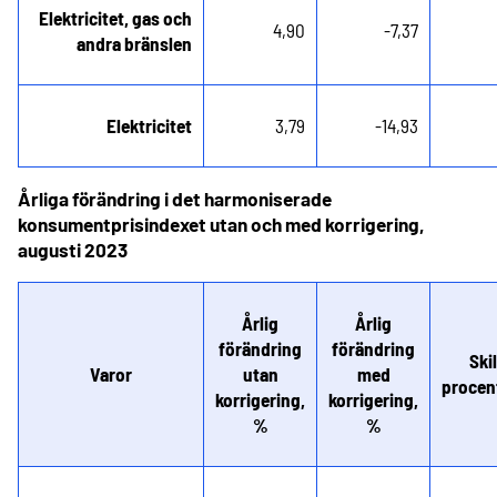
Elektricitet, gas och
4,90
-7,37
andra bränslen
Elektricitet
3,79
-14,93
Årliga förändring i det harmoniserade
konsumentprisindexet utan och med korrigering,
augusti 2023
Årlig
Årlig
förändring
förändring
Ski
Varor
utan
med
procen
korrigering,
korrigering,
%
%