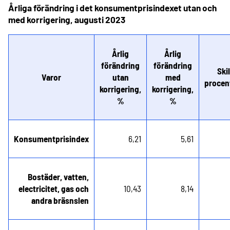
Årliga förändring i det konsumentprisindexet utan och
med korrigering, augusti 2023
Årlig
Årlig
förändring
förändring
Ski
Varor
utan
med
procen
korrigering,
korrigering,
%
%
Konsumentprisindex
6,21
5,61
Bostäder, vatten,
electricitet, gas och
10,43
8,14
andra bräsnslen