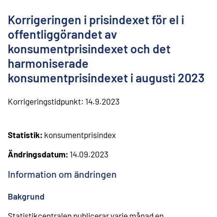
l
i
Korrigeringen i prisindexet för el i
n
n
offentliggörandet av
e
konsumentprisindexet och det
h
å
harmoniserade
l
konsumentprisindexet i augusti 2023
l
Korrigeringstidpunkt:
14.9.2023
Statistik:
konsumentprisindex
Ändringsdatum:
14.09.2023
Information om ändringen
Bakgrund
Statistikcentralen publicerar varje månad en