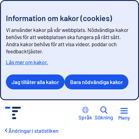
Information om kakor (cookies)
Vi använder kakor på vår webbplats. Nödvändiga kakor
behövs för att webbplatsen ska fungera på rätt sätt.
Andra kakor behövs för att visa videor, poddar och
feedbacktjäster.
Läs mer om kakor.
Jag tillåter alla kakor
Bara nödvändiga kakor
G
å
Språk
Sökning
Meny
t
i
Ändringar i statistiken
l