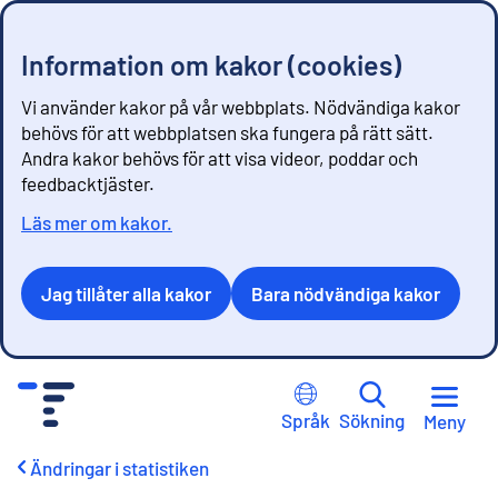
Information om kakor (cookies)
Vi använder kakor på vår webbplats. Nödvändiga kakor
behövs för att webbplatsen ska fungera på rätt sätt.
Andra kakor behövs för att visa videor, poddar och
feedbacktjäster.
Läs mer om kakor.
Jag tillåter alla kakor
Bara nödvändiga kakor
G
å
Språk
Sökning
Meny
t
i
Ändringar i statistiken
l