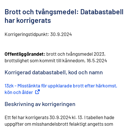
l
i
Brott och tvångsmedel: Databastabell
n
n
har korrigerats
e
h
Korrigeringstidpunkt:
30.9.2024
å
l
l
Offentliggörandet:
brott och tvångsmedel 2023,
brottslighet som kommit till kännedom, 16.5.2024
Korrigerad databastabell, kod och namn
13zk - Misstänkta för uppklarade brott efter härkomst,
kön och ålder
(
Extern länk
)
Beskrivning av korrigeringen
Ett fel har korrigerats 30.9.2024 kl. 13. I tabellen hade
uppgifter om misshandelsbrott felaktigt angetts som