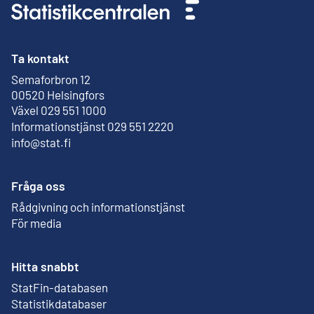
Ta kontakt
Semaforbron 12
Extern länk
00520 Helsingfors
Växel 029 551 1000
Informationstjänst 029 551 2220
info@stat.fi
Fråga oss
Rådgivning och informationstjänst
För media
Hitta snabbt
StatFin-databasen
Extern länk
Statistikdatabaser