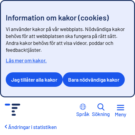
Information om kakor (cookies)
Vi använder kakor på vår webbplats. Nödvändiga kakor
behövs för att webbplatsen ska fungera på rätt sätt.
Andra kakor behövs för att visa videor, poddar och
feedbacktjäster.
Läs mer om kakor.
Jag tillåter alla kakor
Bara nödvändiga kakor
G
å
Språk
Sökning
Meny
t
i
Ändringar i statistiken
l