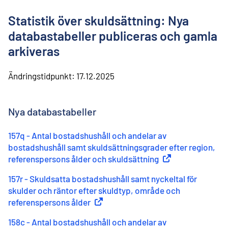
l
i
Statistik över skuldsättning: Nya
n
n
databastabeller publiceras och gamla
e
arkiveras
h
å
l
Ändringstidpunkt:
17.12.2025
l
Nya databastabeller
157q - Antal bostadshushåll och andelar av
bostadshushåll samt skuldsättningsgrader efter region,
referenspersons ålder och skuldsättning
(
Extern länk
)
157r - Skuldsatta bostadshushåll samt nyckeltal för
skulder och räntor efter skuldtyp, område och
referenspersons ålder
(
Extern länk
)
158c - Antal bostadshushåll och andelar av