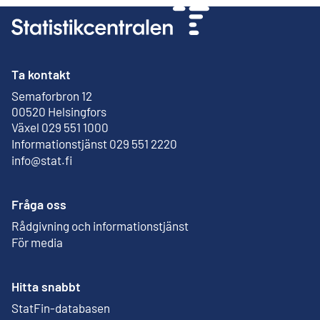
Ta kontakt
Semaforbron 12
Extern länk
00520 Helsingfors
Växel 029 551 1000
Informationstjänst 029 551 2220
info@stat.fi
Fråga oss
Rådgivning och informationstjänst
För media
Hitta snabbt
StatFin-databasen
Extern länk