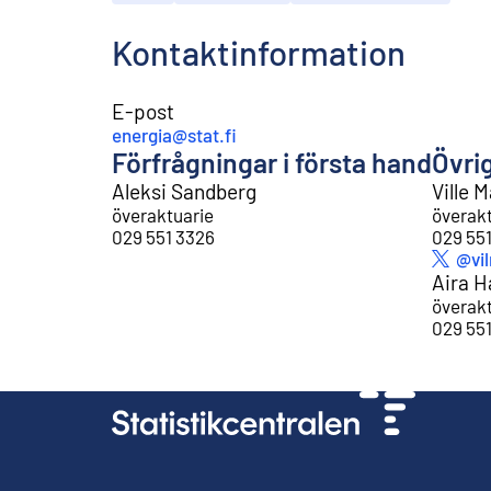
Kontaktinformation
E-post
energia@stat.fi
Förfrågningar i första hand
Övri
Aleksi Sandberg
Ville 
överaktuarie
överak
029 551 3326
029 551
Exte
@vil
Aira H
överak
029 55