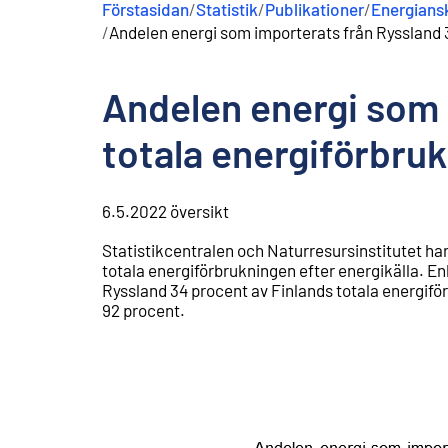
Förstasidan
/
Statistik
/
Publikationer
/
Energiansk
n
/
Andelen energi som importerats från Ryssland 
e
h
å
Andelen energi som 
l
l
totala energiförbru
6.5.2022
översikt
Statistikcentralen och Naturresursinstitutet ha
totala energiförbrukningen efter energikälla. E
Ryssland 34 procent av Finlands totala energifö
92 procent.