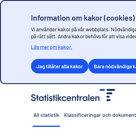
Information om kakor (cookies)
Vi använder kakor på vår webbplats. Nödvändiga
på rätt sätt. Andra kakor behövs för att visa vid
Läs mer om kakor.
Jag tillåter alla kakor
Bara nödvändiga k
G
å
t
i
All statistik
Klassificeringar och dokument
l
l
i
n