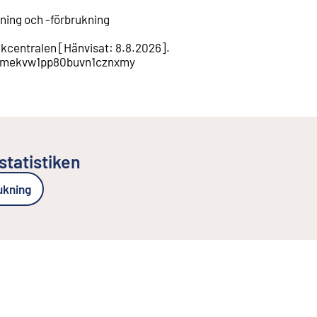
ning och -förbrukning
ikcentralen
[
Hänvisat
:
8.8.2026
].
cl1xmekvw1pp80buvn1cznxmy
statistiken
ukning