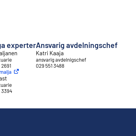
ga experter
Ansvarig avdelningschef
Maljanen
Katri Kaaja
tuarie
ansvarig avdelnigschef
 2691
029 551 3488
rn länk
malja
Twitter
ast
tuarie
1 3394