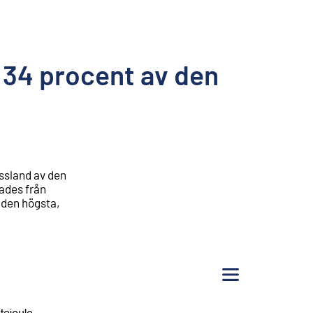
 34 procent av den
ssland av den
rades från
 den högsta,
Meny