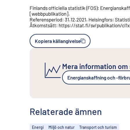
Finlands officiella statistik (FOS)
:
Energianskaff
[
webbpublikation
].
Referensperiod
:
31.12.2021
.
Helsingfors
:
Statist
Åtkomstsätt
:
https://stat.fi/sv/publikation/
Kopiera källangivelse
Mera information om 
Energianskaffning och -förbr
Relaterade ämnen
Ämnen
Energi
Miljö och natur
Transport och turism