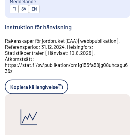
Meddelande
Publiceras på
FI
SV
EN
Instruktion för hänvisning
Räkenskaper för jordbruket (EAA)
[
webbpublikation
].
Referensperiod
:
31.12.2024
.
Helsingfors
:
Statistikcentralen
[
Hänvisat
:
10.8.2026
].
Åtkomstsätt
:
https://stat.fi/sv/publikation/cm1g155fa58jg08uhcagu6
36z
Kopiera källangivelse