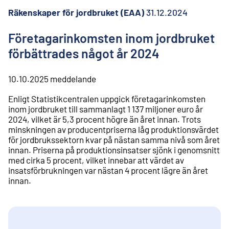
l
i
Räkenskaper för jordbruket (EAA)
31.12.2024
n
n
Företagarinkomsten inom jordbruket
e
förbättrades något år 2024
h
å
l
10.10.2025
meddelande
l
Enligt Statistikcentralen uppgick företagarinkomsten
inom jordbruket till sammanlagt 1 137 miljoner euro år
2024, vilket är 5,3 procent högre än året innan. Trots
minskningen av producentpriserna låg produktionsvärdet
för jordbrukssektorn kvar på nästan samma nivå som året
innan. Priserna på produktionsinsatser sjönk i genomsnitt
med cirka 5 procent, vilket innebar att värdet av
insatsförbrukningen var nästan 4 procent lägre än året
innan.