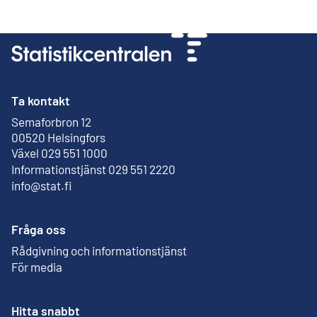
Ta kontakt
Semaforbron 12
Extern länk
00520 Helsingfors
Växel 029 551 1000
Informationstjänst 029 551 2220
info@stat.fi
Fråga oss
Rådgivning och informationstjänst
För media
Hitta snabbt