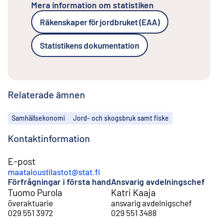
Mera information om statistiken
Räkenskaper för jordbruket (EAA)
Statistikens dokumentation
Relaterade ämnen
Ämnen
Samhällsekonomi
Jord- och skogsbruk samt fiske
Kontaktinformation
E-post
maataloustilastot@stat.fi
Förfrågningar i första hand
Ansvarig avdelningschef
Tuomo Purola
Katri Kaaja
överaktuarie
ansvarig avdelnigschef
029 551 3972
029 551 3488