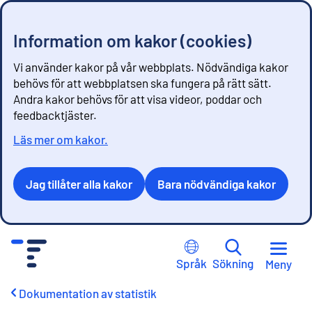
Information om kakor (cookies)
Vi använder kakor på vår webbplats. Nödvändiga kakor
behövs för att webbplatsen ska fungera på rätt sätt.
Andra kakor behövs för att visa videor, poddar och
feedbacktjäster.
Läs mer om kakor.
Jag tillåter alla kakor
Bara nödvändiga kakor
G
å
Språk
Sökning
Meny
t
i
Dokumentation av statistik
l