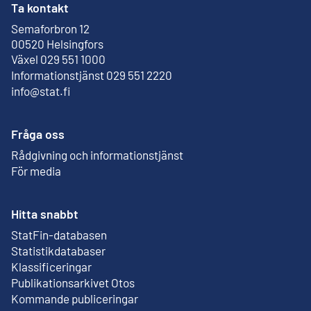
Ta kontakt
Semaforbron 12
Extern länk
00520 Helsingfors
Växel 029 551 1000
Informationstjänst 029 551 2220
info@stat.fi
Fråga oss
Rådgivning och informationstjänst
För media
Hitta snabbt
StatFin-databasen
Extern länk
Statistikdatabaser
Klassificeringar
Publikationsarkivet Otos
Extern länk
Kommande publiceringar