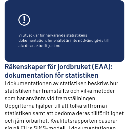
l
i
n
n
e
h
å
Vi utvecklar för närvarande statistikens
l
dokumentation. Innehållet är inte nödvändigtvis till
alla delar aktuellt just nu.
l
Räkenskaper för jordbruket (EAA):
dokumentation för statistiken
I dokumentationen av statistiken beskrivs hur
statistiken har framställts och vilka metoder
som har använts vid framställningen.
Uppgifterna hjälper till att tolka siffrorna i
statistiken samt att bedöma deras tillförlitlighet
och jämförbarhet. Kvalitetsrapporten baserar
sig på EU:s SIMS-modell. I dokumentationen