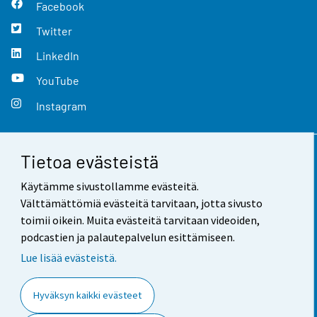
Facebook
Twitter
LinkedIn
YouTube
Instagram
Tietoa evästeistä
Yhteystiedot
Käytämme sivustollamme evästeitä.
Palaute
Välttämättömiä evästeitä tarvitaan, jotta sivusto
toimii oikein. Muita evästeitä tarvitaan videoiden,
Käyttöehdot
podcastien ja palautepalvelun esittämiseen.
Tietosuoja
Lue lisää evästeistä.
Saavutettavuus
Hyväksyn kaikki evästeet
Tietoa sivustosta