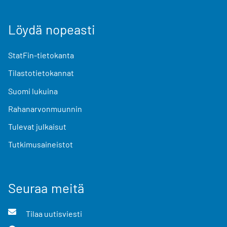
Löydä nopeasti
StatFin-tietokanta
Tilastotietokannat
Suomi lukuina
Rahanarvonmuunnin
Tulevat julkaisut
Tutkimusaineistot
Seuraa meitä
Tilaa uutisviesti