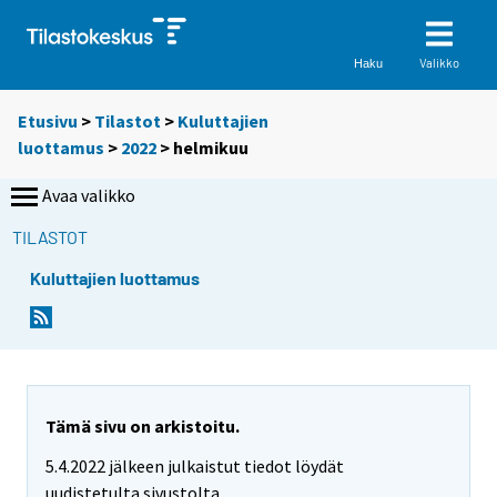
Valikko
Haku
Etusivu
>
Tilastot
>
Kuluttajien
luottamus
>
2022
>
helmikuu
Avaa valikko
TILASTOT
Kuluttajien luottamus
Tämä sivu on arkistoitu.
5.4.2022 jälkeen julkaistut tiedot löydät
uudistetulta sivustolta.