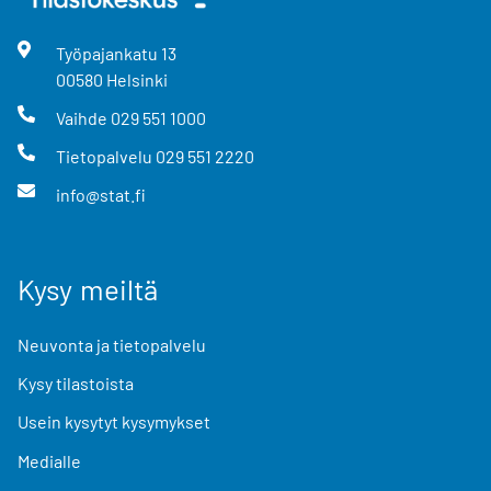
Työpajankatu
13
00580
Helsinki
Vaihde
029 551 1000
Tietopalvelu
029 551 2220
info@stat.fi
Kysy meiltä
Neuvonta ja tietopalvelu
Kysy tilastoista
Usein kysytyt kysymykset
Medialle