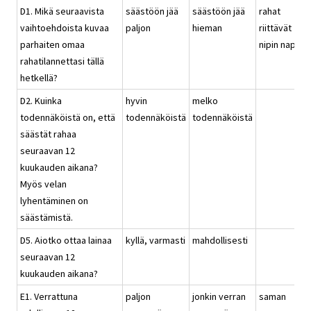
D1. Mikä seuraavista
säästöön jää
säästöön jää
rahat
vaihtoehdoista kuvaa
paljon
hieman
riittävät
parhaiten omaa
nipin napin
rahatilannettasi tällä
hetkellä?
D2. Kuinka
hyvin
melko
todennäköistä on, että
todennäköistä
todennäköistä
säästät rahaa
seuraavan 12
kuukauden aikana?
Myös velan
lyhentäminen on
säästämistä.
D5. Aiotko ottaa lainaa
kyllä, varmasti
mahdollisesti
seuraavan 12
kuukauden aikana?
E1. Verrattuna
paljon
jonkin verran
saman