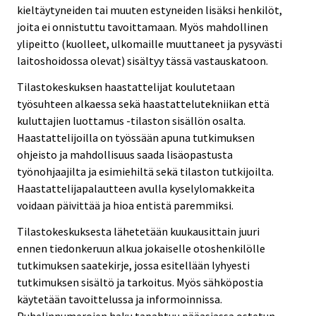
kieltäytyneiden tai muuten estyneiden lisäksi henkilöt,
joita ei onnistuttu tavoittamaan. Myös mahdollinen
ylipeitto (kuolleet, ulkomaille muuttaneet ja pysyvästi
laitoshoidossa olevat) sisältyy tässä vastauskatoon.
Tilastokeskuksen haastattelijat koulutetaan
työsuhteen alkaessa sekä haastattelutekniikan että
kuluttajien luottamus -tilaston sisällön osalta.
Haastattelijoilla on työssään apuna tutkimuksen
ohjeisto ja mahdollisuus saada lisäopastusta
työnohjaajilta ja esimiehiltä sekä tilaston tutkijoilta.
Haastattelijapalautteen avulla kyselylomakkeita
voidaan päivittää ja hioa entistä paremmiksi.
Tilastokeskuksesta lähetetään kuukausittain juuri
ennen tiedonkeruun alkua jokaiselle otoshenkilölle
tutkimuksen saatekirje, jossa esitellään lyhyesti
tutkimuksen sisältö ja tarkoitus. Myös sähköpostia
käytetään tavoittelussa ja informoinnissa.
Puhelinnumerojen haku tapahtuu pääasiassa ostetun