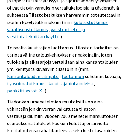
jo lopetetut laiteyleisyys- ja sijoituskohdekysymykset
olivat tietyin varauksin vertailukelpoisia ja täydentäviä
suhteessa Tilastokeskuksen harvemmin toteutettaviin
isoihin kyselytutkimuksiin (mm.
kulutustutkimus
,
varallisuustutkimus
,
väestön tieto- ja
viestintätekniikan käyttö
).
Toisaalta kuluttajien luottamus -tilaston tarkoitus on
tarjota väline talouskehityksen ennakointiin, joten
tuloksia ja aikasarjoja vertaillaan aina kansantalouden
ym. kehitystä kuvaaviin tilastoihin (mm.
kansantalouden tilinpito
,
tuotannon
suhdannekuvaaja,
työvoimatutkimus
,
kuluttajahintaindeksi
,
pankkitilastot
).
Tiedonkeruumenetelmien muutoksilla on aina
vähintään jonkin verran vaikutusta tilaston
vastausjakaumiin. Vuoden 2000 menetelmämuutoksen
seurauksena tulokset koskien kuluttajien arvioita
kotitaloutensa rahatilanteesta sekä kestotavaroiden