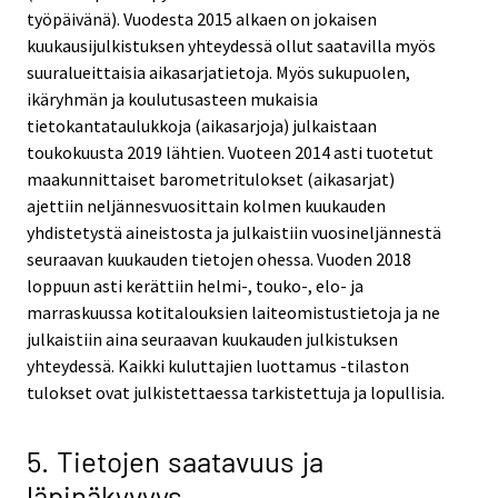
työpäivänä). Vuodesta 2015 alkaen on jokaisen
kuukausijulkistuksen yhteydessä ollut saatavilla myös
suuralueittaisia aikasarjatietoja. Myös sukupuolen,
ikäryhmän ja koulutusasteen mukaisia
tietokantataulukkoja (aikasarjoja) julkaistaan
toukokuusta 2019 lähtien. Vuoteen 2014 asti tuotetut
maakunnittaiset barometritulokset (aikasarjat)
ajettiin neljännesvuosittain kolmen kuukauden
yhdistetystä aineistosta ja julkaistiin vuosineljännestä
seuraavan kuukauden tietojen ohessa. Vuoden 2018
loppuun asti kerättiin helmi-, touko-, elo- ja
marraskuussa kotitalouksien laiteomistustietoja ja ne
julkaistiin aina seuraavan kuukauden julkistuksen
yhteydessä. Kaikki kuluttajien luottamus -tilaston
tulokset ovat julkistettaessa tarkistettuja ja lopullisia.
5. Tietojen saatavuus ja
läpinäkyvyys