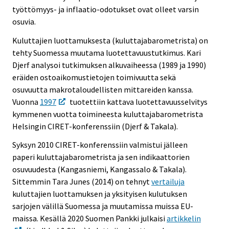
työttömyys- ja inflaatio-odotukset ovat olleet varsin
osuvia.
Kuluttajien luottamuksesta (kuluttajabarometrista) on
tehty Suomessa muutama luotettavuustutkimus. Kari
Djerf analysoi tutkimuksen alkuvaiheessa (1989 ja 1990)
eräiden ostoaikomustietojen toimivuutta sekä
osuvuutta makrotaloudellisten mittareiden kanssa.
Vuonna
1997
tuotettiin kattava luotettavuusselvitys
kymmenen vuotta toimineesta kuluttajabarometrista
Helsingin CIRET-konferenssiin (Djerf & Takala).
Syksyn 2010 CIRET-konferenssiin valmistui jälleen
paperi kuluttajabarometrista ja sen indikaattorien
osuvuudesta (Kangasniemi, Kangassalo & Takala).
Sittemmin Tara Junes (2014) on tehnyt
vertailuja
kuluttajien luottamuksen ja yksityisen kulutuksen
sarjojen välillä Suomessa ja muutamissa muissa EU-
maissa. Kesällä 2020 Suomen Pankki julkaisi
artikkelin