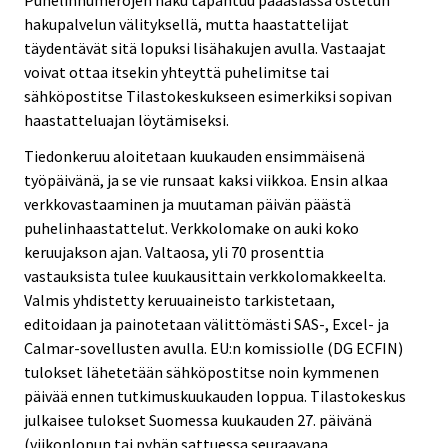
hakupalvelun välityksellä, mutta haastattelijat
täydentävät sitä lopuksi lisähakujen avulla. Vastaajat
voivat ottaa itsekin yhteyttä puhelimitse tai
sähköpostitse Tilastokeskukseen esimerkiksi sopivan
haastatteluajan löytämiseksi.
Tiedonkeruu aloitetaan kuukauden ensimmäisenä
työpäivänä, ja se vie runsaat kaksi viikkoa. Ensin alkaa
verkkovastaaminen ja muutaman päivän päästä
puhelinhaastattelut. Verkkolomake on auki koko
keruujakson ajan. Valtaosa, yli 70 prosenttia
vastauksista tulee kuukausittain verkkolomakkeelta.
Valmis yhdistetty keruuaineisto tarkistetaan,
editoidaan ja painotetaan välittömästi SAS-, Excel- ja
Calmar-sovellusten avulla. EU:n komissiolle (DG ECFIN)
tulokset lähetetään sähköpostitse noin kymmenen
päivää ennen tutkimuskuukauden loppua. Tilastokeskus
julkaisee tulokset Suomessa kuukauden 27. päivänä
(viikonlopun tai pyhän sattuessa seuraavana