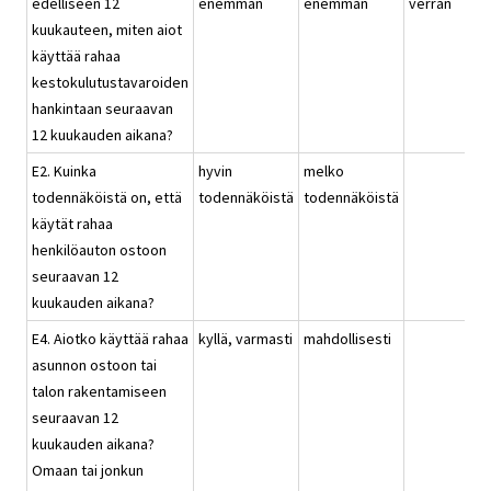
edelliseen 12
enemmän
enemmän
verran
kuukauteen, miten aiot
käyttää rahaa
kestokulutustavaroiden
hankintaan seuraavan
12 kuukauden aikana?
E2. Kuinka
hyvin
melko
todennäköistä on, että
todennäköistä
todennäköistä
käytät rahaa
henkilöauton ostoon
seuraavan 12
kuukauden aikana?
E4. Aiotko käyttää rahaa
kyllä, varmasti
mahdollisesti
asunnon ostoon tai
talon rakentamiseen
seuraavan 12
kuukauden aikana?
Omaan tai jonkun