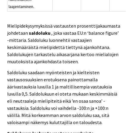
laajentaminen.
Mielipidekysymyksissä vastausten prosenttijakaumasta
johdetaan
saldoluku
, joka vastaa EU:n ‘balance figure’
-mittaria. Saldoluku luonnehtii vastaajien
keskimääräistä mielipidettä tiettynä ajankohtana.
Saldolukujen tarkastelu aikasarjana kertoo mielialojen
muutoksista ajankohdasta toiseen.
Saldoluku saadaan myönteisten ja kielteisten
vastausosuuksien erotuksena painottamalla
äärivastauksia luvulla 1 ja maltillisempia vastauksia
luvulla 0,5. Saldolukuun ei oteta mukaan keskimmäisiä
eli neutraaleja mielipiteitä eikä ’en osaa sanoa’ -
vastauksia. Saldoluku voi vaihdella -100:n ja +100:n
välillä. Mitä korkeamman arvon saldoluku saa, sitä
valoisampi näkemys kuluttajilla on taloudesta.