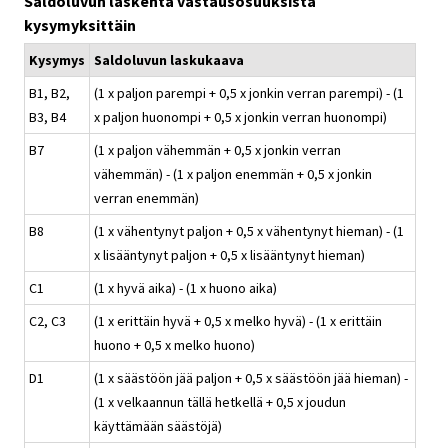
Saldoluvun laskenta vastausosuuksista
kysymyksittäin
Kysymys
Saldoluvun laskukaava
B1, B2,
(1 x paljon parempi + 0,5 x jonkin verran parempi) - (1
B3, B4
x paljon huonompi + 0,5 x jonkin verran huonompi)
B7
(1 x paljon vähemmän + 0,5 x jonkin verran
vähemmän) - (1 x paljon enemmän + 0,5 x jonkin
verran enemmän)
B8
(1 x vähentynyt paljon + 0,5 x vähentynyt hieman) - (1
x lisääntynyt paljon + 0,5 x lisääntynyt hieman)
C1
(1 x hyvä aika) - (1 x huono aika)
C2, C3
(1 x erittäin hyvä + 0,5 x melko hyvä) - (1 x erittäin
huono + 0,5 x melko huono)
D1
(1 x säästöön jää paljon + 0,5 x säästöön jää hieman) -
(1 x velkaannun tällä hetkellä + 0,5 x joudun
käyttämään säästöjä)