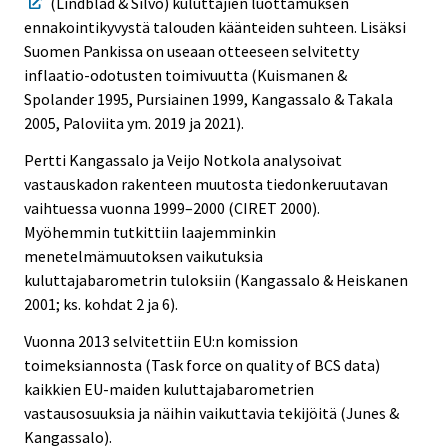
(Lindblad & Silvo) kuluttajien luottamuksen
ennakointikyvystä talouden käänteiden suhteen. Lisäksi
Suomen Pankissa on useaan otteeseen selvitetty
inflaatio-odotusten toimivuutta (Kuismanen &
Spolander 1995, Pursiainen 1999, Kangassalo & Takala
2005, Paloviita ym. 2019 ja 2021).
Pertti Kangassalo ja Veijo Notkola analysoivat
vastauskadon rakenteen muutosta tiedonkeruutavan
vaihtuessa vuonna 1999–2000 (CIRET 2000).
Myöhemmin tutkittiin laajemminkin
menetelmämuutoksen vaikutuksia
kuluttajabarometrin tuloksiin (Kangassalo & Heiskanen
2001; ks. kohdat 2 ja 6).
Vuonna 2013 selvitettiin EU:n komission
toimeksiannosta (Task force on quality of BCS data)
kaikkien EU-maiden kuluttajabarometrien
vastausosuuksia ja näihin vaikuttavia tekijöitä (Junes &
Kangassalo).