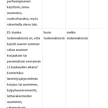
perheenjäsenen
käyttöön, loma-
asunnoksi,
vuokrattavaksi, myös
rakenteilla oleva talo.
E5. Kuinka
hyvin
melko
todennäköistä on, että
todennäköistä
todennäköistä
käytät suuren summan
rahaa asunnon
korjauksiin tai
parannuksiin seuraavan
12 kuukauden aikana?
Esimerkiksi
lämmitysjärjestelmän
korjaus tai uusiminen,
kylpyhuoneremontti,
lattiarakenteiden
uusiminen,
rakennuksen