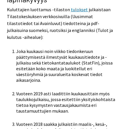
Kuluttajien luottamus -tilaston
tulokset
julkaistaan
Tilastokeskuksen verkkosivuilla (Uusimmat
tilastotiedot tai Avainluvut) tiedotteina ja pdf-
julkaisuina suomeksi, ruotsiksi ja englanniksi (Tulot ja
kulutus -aihealue):
Joka kuukausi noin viikko tiedonkeruun
päättymisestä ilmestyvät kuukausitiedote ja -
julkaisu sekä tietokantataulukot (StatFin), joissa
esitetään koko maata ja luokitellut eri
väestöryhmiä ja suuralueita koskevat tiedot
aikasarjoina.
Vuoteen 2019 asti laadittiin kuukausittain myös
taulukkojulkaisu, jossa esitettiin yksityiskohtaista
tietoa kysymysten vastausjakaumista eri
taustamuuttujien mukaan.
Vuoteen 2018 saakka julkaistiin maalis-, kesä-,