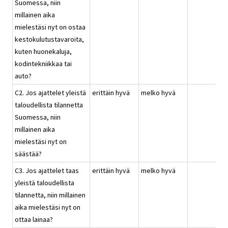
Suomessa, niin
millainen aika
mielestäsi nyt on ostaa
kestokulutustavaroita,
kuten huonekaluja,
kodintekniikkaa tai
auto?
C2. Jos ajattelet yleistä
erittäin hyvä
melko hyvä
taloudellista tilannetta
Suomessa, niin
millainen aika
mielestäsi nyt on
säästää?
C3. Jos ajattelet taas
erittäin hyvä
melko hyvä
yleistä taloudellista
tilannetta, niin millainen
aika mielestäsi nyt on
ottaa lainaa?