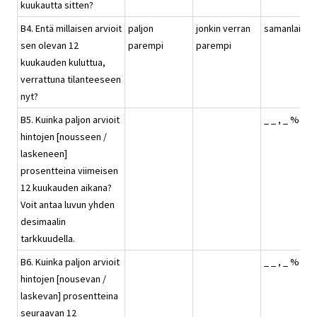
kuukautta sitten?
B4. Entä millaisen arvioit
paljon
jonkin verran
samanlainen
sen olevan 12
parempi
parempi
kuukauden kuluttua,
verrattuna tilanteeseen
nyt?
B5. Kuinka paljon arvioit
_ _ , _ %
hintojen [nousseen /
laskeneen]
prosentteina viimeisen
12 kuukauden aikana?
Voit antaa luvun yhden
desimaalin
tarkkuudella.
B6. Kuinka paljon arvioit
_ _ , _ %
hintojen [nousevan /
laskevan] prosentteina
seuraavan 12