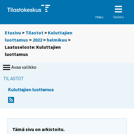
Valikko
Haku
Etusivu
>
Tilastot
>
Kuluttajien
luottamus
>
2022
>
helmikuu
>
Laatuseloste: Kuluttajien
luottamus
Avaa valikko
TILASTOT
Kuluttajien luottamus
Y
Y
Y
Y
Y
o
o
o
o
o
u
u
u
u
u
a
a
a
a
a
r
r
r
r
r
Tämä sivu on arkistoitu.