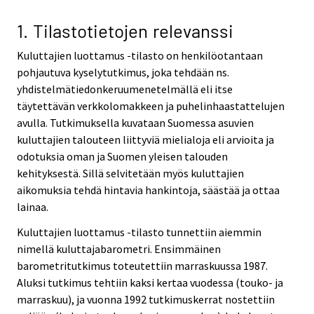
v
v
v
v
v
i
i
i
i
i
1. Tilastotietojen relevanssi
c
c
c
c
c
Kuluttajien luottamus -tilasto on henkilöotantaan
e
e
e
e
e
pohjautuva kyselytutkimus, joka tehdään ns.
.
.
.
.
.
yhdistelmätiedonkeruumenetelmällä eli itse
täytettävän verkkolomakkeen ja puhelinhaastattelujen
avulla. Tutkimuksella kuvataan Suomessa asuvien
kuluttajien talouteen liittyviä mielialoja eli arvioita ja
odotuksia oman ja Suomen yleisen talouden
kehityksestä. Sillä selvitetään myös kuluttajien
aikomuksia tehdä hintavia hankintoja, säästää ja ottaa
lainaa.
Kuluttajien luottamus -tilasto tunnettiin aiemmin
nimellä kuluttajabarometri. Ensimmäinen
barometritutkimus toteutettiin marraskuussa 1987.
Aluksi tutkimus tehtiin kaksi kertaa vuodessa (touko- ja
marraskuu), ja vuonna 1992 tutkimuskerrat nostettiin