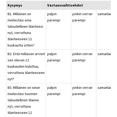
Kysymys
Vastausvaihtoehdot
B1. Millainen on
paljon
jonkin verran
samanlainen
mielestäsi oma
parempi
parempi
taloudellinen tilanteesi
nyt, verrattuna
tilanteeseen 12
kuukautta sitten?
B2. Entä millaisen arvioit
paljon
jonkin verran
samanlainen
sen olevan 12
parempi
parempi
kuukauden kuluttua,
verrattuna tilanteeseen
nyt?
B3. Millainen on sinun
paljon
jonkin verran
samanlainen
mielestäsi Suomen
parempi
parempi
taloudellinen tilanne
nyt, verrattuna
tilanteeseen 12