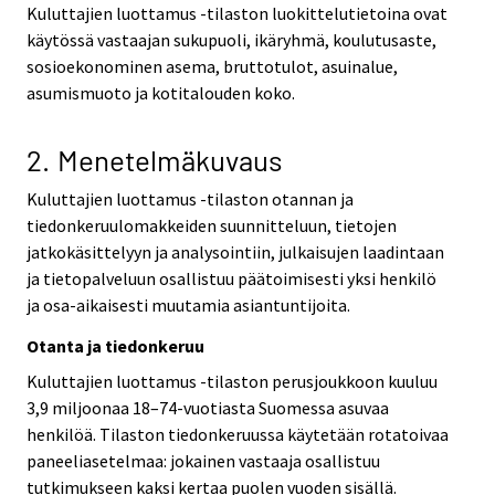
Kuluttajien luottamus -tilaston luokittelutietoina ovat
käytössä vastaajan sukupuoli, ikäryhmä, koulutusaste,
sosioekonominen asema, bruttotulot, asuinalue,
asumismuoto ja kotitalouden koko.
2. Menetelmäkuvaus
Kuluttajien luottamus -tilaston otannan ja
tiedonkeruulomakkeiden suunnitteluun, tietojen
jatkokäsittelyyn ja analysointiin, julkaisujen laadintaan
ja tietopalveluun osallistuu päätoimisesti yksi henkilö
ja osa-aikaisesti muutamia asiantuntijoita.
Otanta ja tiedonkeruu
Kuluttajien luottamus -tilaston perusjoukkoon kuuluu
3,9 miljoonaa 18–74-vuotiasta Suomessa asuvaa
henkilöä. Tilaston tiedonkeruussa käytetään rotatoivaa
paneeliasetelmaa: jokainen vastaaja osallistuu
tutkimukseen kaksi kertaa puolen vuoden sisällä.