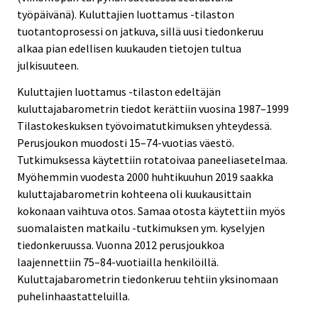
työpäivänä). Kuluttajien luottamus -tilaston
tuotantoprosessi on jatkuva, sillä uusi tiedonkeruu
alkaa pian edellisen kuukauden tietojen tultua
julkisuuteen.
Kuluttajien luottamus -tilaston edeltäjän
kuluttajabarometrin tiedot kerättiin vuosina 1987–1999
Tilastokeskuksen työvoimatutkimuksen yhteydessä.
Perusjoukon muodosti 15–74-vuotias väestö.
Tutkimuksessa käytettiin rotatoivaa paneeliasetelmaa.
Myöhemmin vuodesta 2000 huhtikuuhun 2019 saakka
kuluttajabarometrin kohteena oli kuukausittain
kokonaan vaihtuva otos. Samaa otosta käytettiin myös
suomalaisten matkailu -tutkimuksen ym. kyselyjen
tiedonkeruussa. Vuonna 2012 perusjoukkoa
laajennettiin 75–84-vuotiailla henkilöillä.
Kuluttajabarometrin tiedonkeruu tehtiin yksinomaan
puhelinhaastatteluilla.