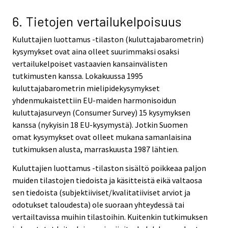
6. Tietojen vertailukelpoisuus
Kuluttajien luottamus -tilaston (kuluttajabarometrin)
kysymykset ovat aina olleet suurimmaksi osaksi
vertailukelpoiset vastaavien kansainvälisten
tutkimusten kanssa. Lokakuussa 1995
kuluttajabarometrin mielipidekysymykset
yhdenmukaistettiin EU-maiden harmonisoidun
kuluttajasurveyn (Consumer Survey) 15 kysymyksen
kanssa (nykyisin 18 EU-kysymystä). Jotkin Suomen
omat kysymykset ovat olleet mukana samanlaisina
tutkimuksen alusta, marraskuusta 1987 lähtien.
Kuluttajien luottamus -tilaston sisältö poikkeaa paljon
muiden tilastojen tiedoista ja käsitteistä eikä valtaosa
sen tiedoista (subjektiiviset/kvalitatiiviset arviot ja
odotukset taloudesta) ole suoraan yhteydessä tai
vertailtavissa muihin tilastoihin. Kuitenkin tutkimuksen