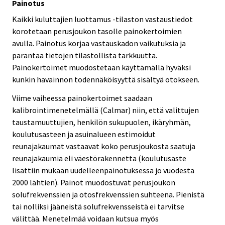
Painotus
Kaikki kuluttajien luottamus -tilaston vastaustiedot
korotetaan perusjoukon tasolle painokertoimien
avulla. Painotus korjaa vastauskadon vaikutuksia ja
parantaa tietojen tilastollista tarkkuutta.
Painokertoimet muodostetaan käyttämällä hyväksi
kunkin havainnon todennäköisyyttä sisältyä otokseen.
Viime vaiheessa painokertoimet saadaan
kalibrointimenetelmällä (Calmar) niin, että valittujen
taustamuuttujien, henkilön sukupuolen, ikäryhmän,
koulutusasteen ja asuinalueen estimoidut
reunajakaumat vastaavat koko perusjoukosta saatuja
reunajakaumia eli väestörakennetta (koulutusaste
lisättiin mukaan uudelleenpainotuksessa jo vuodesta
2000 lähtien). Painot muodostuvat perusjoukon
solufrekvenssien ja otosfrekvenssien suhteena. Pienistä
tai nolliksi jääneistä solufrekvensseistä ei tarvitse
välittää. Menetelmää voidaan kutsua myös