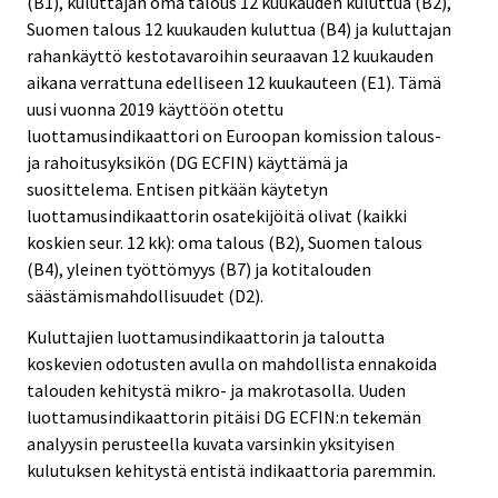
(B1), kuluttajan oma talous 12 kuukauden kuluttua (B2),
Suomen talous 12 kuukauden kuluttua (B4) ja kuluttajan
rahankäyttö kestotavaroihin seuraavan 12 kuukauden
aikana verrattuna edelliseen 12 kuukauteen (E1). Tämä
uusi vuonna 2019 käyttöön otettu
luottamusindikaattori on Euroopan komission talous-
ja rahoitusyksikön (DG ECFIN) käyttämä ja
suosittelema. Entisen pitkään käytetyn
luottamusindikaattorin osatekijöitä olivat (kaikki
koskien seur. 12 kk): oma talous (B2), Suomen talous
(B4), yleinen työttömyys (B7) ja kotitalouden
säästämismahdollisuudet (D2).
Kuluttajien luottamusindikaattorin ja taloutta
koskevien odotusten avulla on mahdollista ennakoida
talouden kehitystä mikro- ja makrotasolla. Uuden
luottamusindikaattorin pitäisi DG ECFIN:n tekemän
analyysin perusteella kuvata varsinkin yksityisen
kulutuksen kehitystä entistä indikaattoria paremmin.