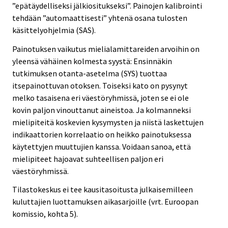
”epätäydelliseksi jälkiositukseksi”. Painojen kalibrointi
tehdään ”automaattisesti” yhtenä osana tulosten
käsittelyohjelmia (SAS).
Painotuksen vaikutus mielialamittareiden arvoihin on
yleensä vähäinen kolmesta syystä: Ensinnäkin
tutkimuksen otanta-asetelma (SYS) tuottaa
itsepainottuvan otoksen. Toiseksi kato on pysynyt
melko tasaisena eri väestöryhmissä, joten se ei ole
kovin paljon vinouttanut aineistoa. Ja kolmanneksi
mielipiteitä koskevien kysymysten ja niistä laskettujen
indikaattorien korrelaatio on heikko painotuksessa
käytettyjen muuttujien kanssa. Voidaan sanoa, että
mielipiteet hajoavat suhteellisen paljon eri
väestöryhmissä.
Tilastokeskus ei tee kausitasoitusta julkaisemilleen
kuluttajien luottamuksen aikasarjoille (vrt. Euroopan
komissio, kohta 5).