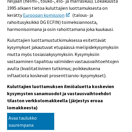
neljään (helmi-, touko-, elo- ja marraskuu). Lokakuusta
1995 alkaen tietoa kuluttajien luottamuksesta on
kerätty
Euroopan komission
(talous- ja
rahoitusyksikkö DG ECFIN) toimeksiannosta,
harmonisoimana ja osin rahoittamana joka kuukausi.
Kuluttajien luottamustutkimuksessa esitettävät
kysymykset jakautuvat etupäässä mielipidekysymyksiin
mutta myös tosiasiakysymyksiin. Kysymyksiin
vastaaminen tapahtuu valmiiden vastausvaihtoehtojen
avulla (kvalitatiivinen tutkimus; poikkeuksena
inflaatiota koskevat prosenttiarvio-kysymykset).
Kuluttajien luottamuksen ilmiöaluetta koskevien
kysymysten sanamuodot ja vastausvaihtoehdot
tilaston verkkolomakkeella (järjestys eroaa
lomakkeesta)
Avaa taulukko
suurempana