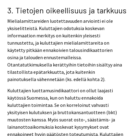
3. Tietojen oikeellisuus ja tarkkuus
Mielialamittareiden luotettavuuden arviointi ei ole
yksiselitteistä. Kuluttajien odotuksia koskevan
informaation merkitys on kuitenkin yleisesti
tunnustettu, ja kuluttajien mielialamittareita on
käytetty pitkään ennakoivien talousindikaattorien
osina ja talouden ennustemalleissa.
Otantatutkimuksella kerättyihin tietoihin sisältyy aina
tilastollista epätarkkuutta, jota kuitenkin
painotuksella vähennetään (ks. edellä kohta 2).
Kuluttajien luottamusindikaattori on ollut laajasti
käytössä Suomessa, kun on haluttu ennakoida
kuluttajien toimintaa. Se on korreloinut vahvasti
yksityisen kulutuksen ja bruttokansantuotteen (bkt)
muutosten kanssa. Myös suorat osto-, säästämis- ja
lainanottoaikomuksia koskevat kysymykset ovat
ennakoineet hyvin päätösten toteutumista. Kuluttajien