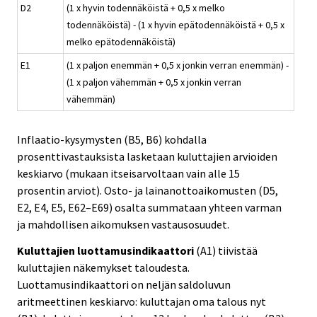
D2
(1 x hyvin todennäköistä + 0,5 x melko
todennäköistä) - (1 x hyvin epätodennäköistä + 0,5 x
melko epätodennäköistä)
E1
(1 x paljon enemmän + 0,5 x jonkin verran enemmän) -
(1 x paljon vähemmän + 0,5 x jonkin verran
vähemmän)
Inflaatio-kysymysten (B5, B6) kohdalla
prosenttivastauksista lasketaan kuluttajien arvioiden
keskiarvo (mukaan itseisarvoltaan vain alle 15
prosentin arviot). Osto- ja lainanottoaikomusten (D5,
E2, E4, E5, E62–E69) osalta summataan yhteen varman
ja mahdollisen aikomuksen vastausosuudet.
Kuluttajien luottamusindikaattori
(A1) tiivistää
kuluttajien näkemykset taloudesta.
Luottamusindikaattori on neljän saldoluvun
aritmeettinen keskiarvo: kuluttajan oma talous nyt