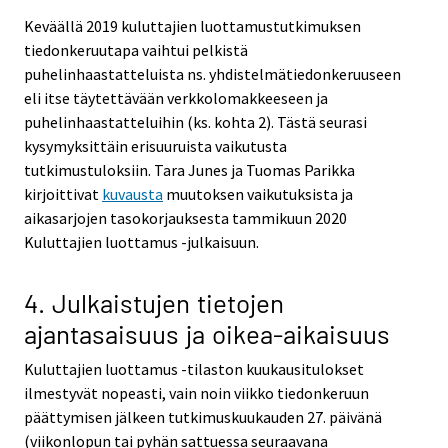
Keväällä 2019 kuluttajien luottamustutkimuksen
tiedonkeruutapa vaihtui pelkistä
puhelinhaastatteluista ns. yhdistelmätiedonkeruuseen
eli itse täytettävään verkkolomakkeeseen ja
puhelinhaastatteluihin (ks. kohta 2). Tästä seurasi
kysymyksittäin erisuuruista vaikutusta
tutkimustuloksiin. Tara Junes ja Tuomas Parikka
kirjoittivat
kuvausta
muutoksen vaikutuksista ja
aikasarjojen tasokorjauksesta tammikuun 2020
Kuluttajien luottamus -julkaisuun.
4. Julkaistujen tietojen
ajantasaisuus ja oikea-aikaisuus
Kuluttajien luottamus -tilaston kuukausitulokset
ilmestyvät nopeasti, vain noin viikko tiedonkeruun
päättymisen jälkeen tutkimuskuukauden 27. päivänä
(viikonlopun tai pyhän sattuessa seuraavana