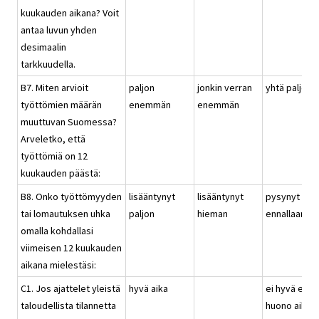
kuukauden aikana? Voit
antaa luvun yhden
desimaalin
tarkkuudella.
B7. Miten arvioit
paljon
jonkin verran
yhtä paljon
työttömien määrän
enemmän
enemmän
muuttuvan Suomessa?
Arveletko, että
työttömiä on 12
kuukauden päästä:
B8. Onko työttömyyden
lisääntynyt
lisääntynyt
pysynyt
tai lomautuksen uhka
paljon
hieman
ennallaan
omalla kohdallasi
viimeisen 12 kuukauden
aikana mielestäsi:
C1. Jos ajattelet yleistä
hyvä aika
ei hyvä eikä
taloudellista tilannetta
huono aika