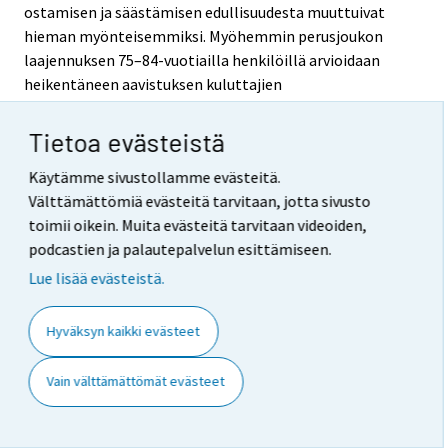
ostamisen ja säästämisen edullisuudesta muuttuivat
hieman myönteisemmiksi. Myöhemmin perusjoukon
laajennuksen 75–84-vuotiailla henkilöillä arvioidaan
heikentäneen aavistuksen kuluttajien
luottamusindikaattorin arvoa tammikuusta 2012
alkaen.
Tietoa evästeistä
Merkittävin muutos kuluttajien luottamus -tilaston
Käytämme sivustollamme evästeitä.
menetelmissä tapahtui toukokuussa 2019. Tällöin
Välttämättömiä evästeitä tarvitaan, jotta sivusto
siirryttiin ns. yhdistelmätiedonkeruuseen (itse
toimii oikein. Muita evästeitä tarvitaan videoiden,
täytettävä verkkolomake ja puhelinhaastattelut) ja
podcastien ja palautepalvelun esittämiseen.
paneeliasetelmaan. Lisäksi perusjoukkoa supistettiin
Lue lisää evästeistä.
18–74-vuotiaisiin, painotusta uudistettiin, tietosisältöä
kevennettiin huomattavasti ja kaikista kysymyksistä
Hyväksyn kaikki evästeet
tehtiin henkilökohtaisia eli vain vastaajaa itseään
koskevia (aiemmin monet kysymykset olivat koko
Vain välttämättömät evästeet
kotitalouteen kohdistuvia). Näillä muutoksilla oli
odotetusti kysymyksestä riippuen vaihtelevan suuruista
yhteisvaikutusta tutkimustuloksiin. Helmi-huhtikuussa