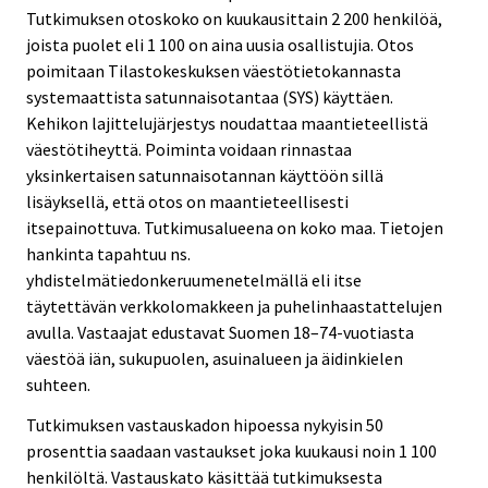
Tutkimuksen otoskoko on kuukausittain 2 200 henkilöä,
joista puolet eli 1 100 on aina uusia osallistujia. Otos
poimitaan Tilastokeskuksen väestötietokannasta
systemaattista satunnaisotantaa (SYS) käyttäen.
Kehikon lajittelujärjestys noudattaa maantieteellistä
väestötiheyttä. Poiminta voidaan rinnastaa
yksinkertaisen satunnaisotannan käyttöön sillä
lisäyksellä, että otos on maantieteellisesti
itsepainottuva. Tutkimusalueena on koko maa. Tietojen
hankinta tapahtuu ns.
yhdistelmätiedonkeruumenetelmällä eli itse
täytettävän verkkolomakkeen ja puhelinhaastattelujen
avulla. Vastaajat edustavat Suomen 18–74-vuotiasta
väestöä iän, sukupuolen, asuinalueen ja äidinkielen
suhteen.
Tutkimuksen vastauskadon hipoessa nykyisin 50
prosenttia saadaan vastaukset joka kuukausi noin 1 100
henkilöltä. Vastauskato käsittää tutkimuksesta