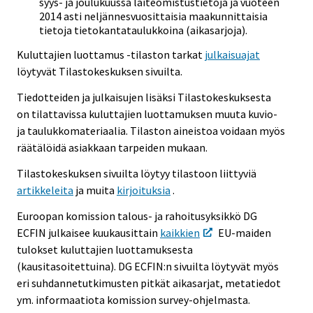
syys- ja joulukuussa laiteomistustietoja ja vuoteen
2014 asti neljännesvuosittaisia maakunnittaisia
tietoja tietokantataulukkoina (aikasarjoja).
Kuluttajien luottamus -tilaston tarkat
julkaisuajat
löytyvät Tilastokeskuksen sivuilta.
Tiedotteiden ja julkaisujen lisäksi Tilastokeskuksesta
on tilattavissa kuluttajien luottamuksen muuta kuvio-
ja taulukkomateriaalia. Tilaston aineistoa voidaan myös
räätälöidä asiakkaan tarpeiden mukaan.
Tilastokeskuksen sivuilta löytyy tilastoon liittyviä
artikkeleita
ja muita
kirjoituksia
.
Euroopan komission talous- ja rahoitusyksikkö DG
ECFIN julkaisee kuukausittain
kaikkien
EU-maiden
tulokset kuluttajien luottamuksesta
(kausitasoitettuina). DG ECFIN:n sivuilta löytyvät myös
eri suhdannetutkimusten pitkät aikasarjat, metatiedot
ym. informaatiota komission survey-ohjelmasta.