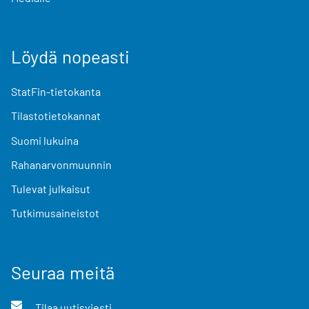
Löydä nopeasti
StatFin-tietokanta
Tilastotietokannat
Suomi lukuina
Rahanarvonmuunnin
Tulevat julkaisut
Tutkimusaineistot
Seuraa meitä
Tilaa uutisviesti