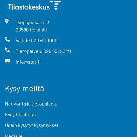
Työpajankatu
13
00580
Helsinki
Vaihde
029 551 1000
Tietopalvelu
029 551 2220
info@stat.fi
Kysy meiltä
Neuvonta ja tietopalvelu
Kysy tilastoista
Usein kysytyt kysymykset
Medialle