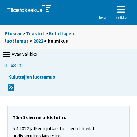
Valikko
Haku
Etusivu
>
Tilastot
>
Kuluttajien
luottamus
>
2022
>
helmikuu
Avaa valikko
TILASTOT
Kuluttajien luottamus
Tämä sivu on arkistoitu.
5.4.2022 jälkeen julkaistut tiedot löydät
uudistetulta sivustolta.