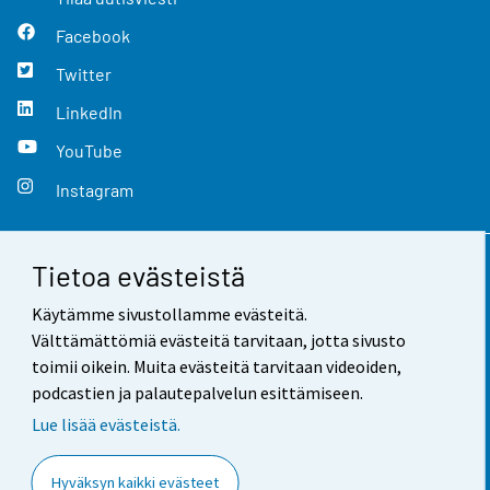
Facebook
Twitter
LinkedIn
YouTube
Instagram
Tietoa evästeistä
Yhteystiedot
Käytämme sivustollamme evästeitä.
Palaute
Välttämättömiä evästeitä tarvitaan, jotta sivusto
toimii oikein. Muita evästeitä tarvitaan videoiden,
Käyttöehdot
podcastien ja palautepalvelun esittämiseen.
Tietosuoja
Lue lisää evästeistä.
Saavutettavuus
Hyväksyn kaikki evästeet