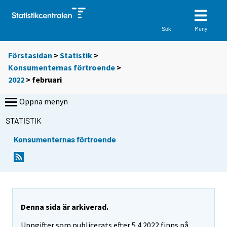
Meny
Sök
Förstasidan
>
Statistik
>
Konsumenternas förtroende
>
2022
>
februari
Öppna menyn
STATISTIK
Konsumenternas förtroende
Denna sida är arkiverad.
Uppgifter som publicerats efter 5.4.2022 finns på