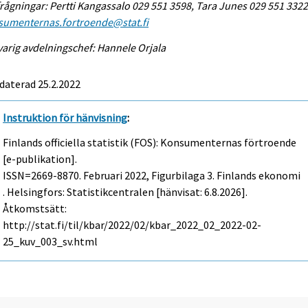
rågningar: Pertti Kangassalo 029 551 3598, Tara Junes 029 551 3322
sumenternas.fortroende@stat.fi
arig avdelningschef: Hannele Orjala
daterad 25.2.2022
Instruktion för hänvisning
:
Finlands officiella statistik (FOS): Konsumenternas förtroende
[e-publikation].
ISSN=2669-8870.
Februari
2022, Figurbilaga 3. Finlands ekonomi
. Helsingfors: Statistikcentralen [hänvisat: 6.8.2026].
Åtkomstsätt:
http://stat.fi/til/kbar/2022/02/kbar_2022_02_2022-02-
25_kuv_003_sv.html