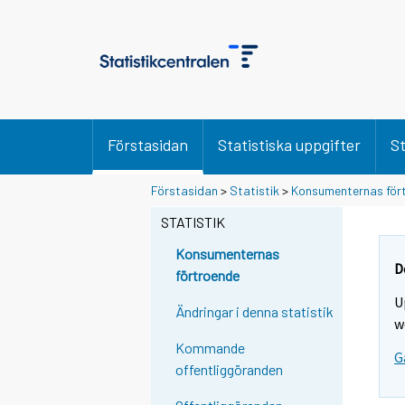
Förstasidan
Statistiska uppgifter
St
Förstasidan
>
Statistik
>
Konsumenternas för
STATISTIK
Konsumenternas
D
förtroende
U
Ändringar i denna statistik
w
Kommande
G
offentliggöranden