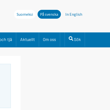
Suomeksi
På svenska
In English
och tjä
Aktuellt
Om oss
Sök