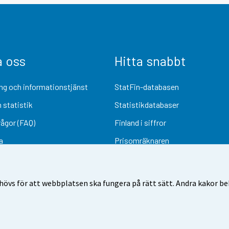
a oss
Hitta snabbt
ng och informationstjänst
StatFin-databasen
 statistik
Statistikdatabaser
rågor (FAQ)
Finland i siffror
a
Prisomräknaren
Kommande publiceringar
Undersökningsmaterial
övs för att webbplatsen ska fungera på rätt sätt. Andra kakor behö
Användarvillkor
Dataskydd
Tillgänglighet
Information om