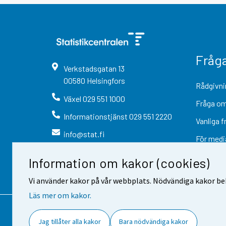
Fråg
Verkstadsgatan
13
00580
Helsingfors
Rådgivni
Växel
029 551 1000
Fråga om
Informationstjänst
029 551 2220
Vanliga f
info@stat.fi
För medi
Information om kakor (cookies)
Vi använder kakor på vår webbplats. Nödvändiga kakor beh
Läs mer om kakor.
Kontaktinformation
Respons
Jag tillåter alla kakor
Bara nödvändiga kakor