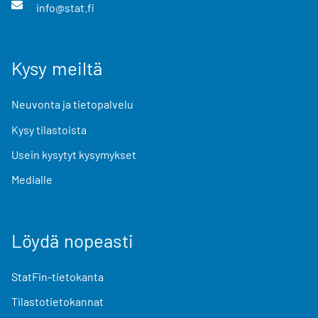
info@stat.fi
Kysy meiltä
Neuvonta ja tietopalvelu
Kysy tilastoista
Usein kysytyt kysymykset
Medialle
Löydä nopeasti
StatFin-tietokanta
Tilastotietokannat