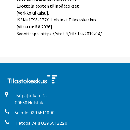
Luottolaitosten tilinpäätökset
[verkkojulkaisu].
ISSN=1798-372X. Helsinki: Tilastokeskus
[viitattu: 6.8.2026].
Saantitapa: https://stat.fi/til/llai/2019/04/
Työpajankatu
13
00580
Helsinki
Vaihde
029 551 1000
Tietopalvelu
029 551 2220