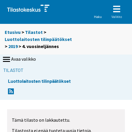
Valikko
Haku
Etusivu
>
Tilastot
>
Luottolaitosten tilinpäätökset
>
2019
>
4. vuosineljännes
Avaa valikko
TILASTOT
Luottolaitosten tilinpäätökset
Tämä tilasto on lakkautettu.
Tilastosta ei enää tuoteta uusia tietoja.