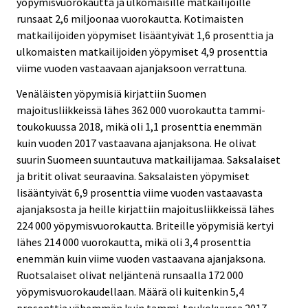
yöpymisvuorokautta ja ulkomaisille matkailijoille
runsaat 2,6 miljoonaa vuorokautta. Kotimaisten
matkailijoiden yöpymiset lisääntyivät 1,6 prosenttia ja
ulkomaisten matkailijoiden yöpymiset 4,9 prosenttia
viime vuoden vastaavaan ajanjaksoon verrattuna.
Venäläisten yöpymisiä kirjattiin Suomen
majoitusliikkeissä lähes 362 000 vuorokautta tammi-
toukokuussa 2018, mikä oli 1,1 prosenttia enemmän
kuin vuoden 2017 vastaavana ajanjaksona. He olivat
suurin Suomeen suuntautuva matkailijamaa. Saksalaiset
ja britit olivat seuraavina. Saksalaisten yöpymiset
lisääntyivät 6,9 prosenttia viime vuoden vastaavasta
ajanjaksosta ja heille kirjattiin majoitusliikkeissä lähes
224 000 yöpymisvuorokautta. Briteille yöpymisiä kertyi
lähes 214 000 vuorokautta, mikä oli 3,4 prosenttia
enemmän kuin viime vuoden vastaavana ajanjaksona.
Ruotsalaiset olivat neljäntenä runsaalla 172 000
yöpymisvuorokaudellaan. Määrä oli kuitenkin 5,4