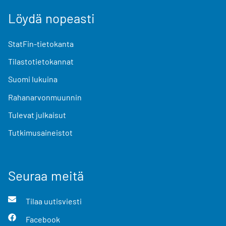
Löydä nopeasti
StatFin-tietokanta
Tilastotietokannat
Suomi lukuina
Rahanarvonmuunnin
Tulevat julkaisut
Tutkimusaineistot
Seuraa meitä
Tilaa uutisviesti
Facebook