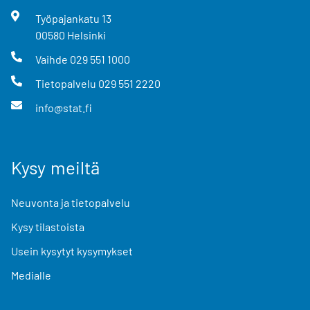
Työpajankatu
13
00580
Helsinki
Vaihde
029 551 1000
Tietopalvelu
029 551 2220
info@stat.fi
Kysy meiltä
Neuvonta ja tietopalvelu
Kysy tilastoista
Usein kysytyt kysymykset
Medialle