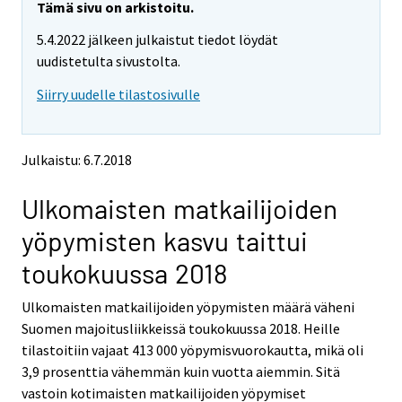
e
e
Tämä sivu on arkistoitu.
m
m
5.4.2022 jälkeen julkaistut tiedot löydät
o
o
v
v
uudistetulta sivustolta.
i
i
Siirry uudelle tilastosivulle
n
n
g
g
t
t
o
o
Julkaistu: 6.7.2018
a
a
n
n
Ulkomaisten matkailijoiden
o
o
t
t
yöpymisten kasvu taittui
h
h
e
e
toukokuussa 2018
r
r
s
s
Ulkomaisten matkailijoiden yöpymisten määrä väheni
e
e
Suomen majoitusliikkeissä toukokuussa 2018. Heille
r
r
v
v
tilastoitiin vajaat 413 000 yöpymisvuorokautta, mikä oli
i
i
3,9 prosenttia vähemmän kuin vuotta aiemmin. Sitä
c
c
vastoin kotimaisten matkailijoiden yöpymiset
e
e