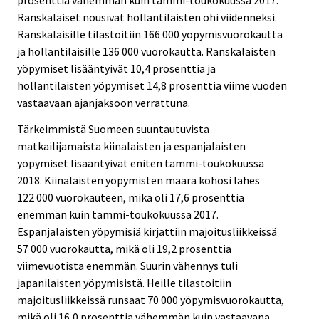
prosenttia vähemmän kuin tammi-toukokuussa 2017.
Ranskalaiset nousivat hollantilaisten ohi viidenneksi.
Ranskalaisille tilastoitiin 166 000 yöpymisvuorokautta
ja hollantilaisille 136 000 vuorokautta. Ranskalaisten
yöpymiset lisääntyivät 10,4 prosenttia ja
hollantilaisten yöpymiset 14,8 prosenttia viime vuoden
vastaavaan ajanjaksoon verrattuna.
Tärkeimmistä Suomeen suuntautuvista
matkailijamaista kiinalaisten ja espanjalaisten
yöpymiset lisääntyivät eniten tammi-toukokuussa
2018. Kiinalaisten yöpymisten määrä kohosi lähes
122 000 vuorokauteen, mikä oli 17,6 prosenttia
enemmän kuin tammi-toukokuussa 2017.
Espanjalaisten yöpymisiä kirjattiin majoitusliikkeissä
57 000 vuorokautta, mikä oli 19,2 prosenttia
viimevuotista enemmän. Suurin vähennys tuli
japanilaisten yöpymisistä. Heille tilastoitiin
majoitusliikkeissä runsaat 70 000 yöpymisvuorokautta,
mikä oli 16,0 prosenttia vähemmän kuin vastaavana