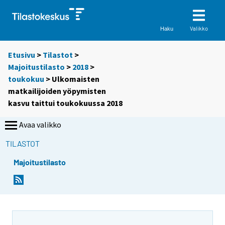
Valikko
Haku
Etusivu
>
Tilastot
>
Majoitustilasto
>
2018
>
toukokuu
> Ulkomaisten
matkailijoiden yöpymisten
kasvu taittui toukokuussa 2018
Avaa valikko
TILASTOT
Majoitustilasto
Y
Y
o
o
u
u
a
a
r
r