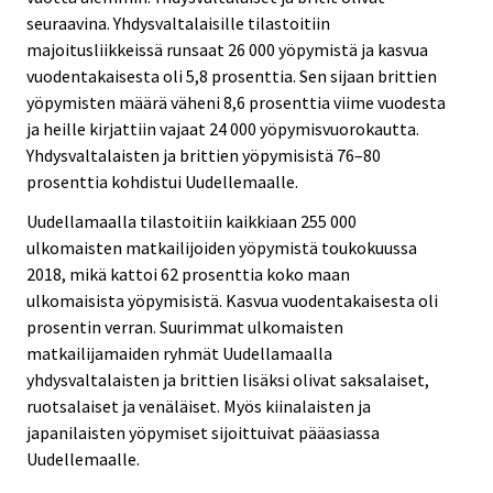
seuraavina. Yhdysvaltalaisille tilastoitiin
majoitusliikkeissä runsaat 26 000 yöpymistä ja kasvua
vuodentakaisesta oli 5,8 prosenttia. Sen sijaan brittien
yöpymisten määrä väheni 8,6 prosenttia viime vuodesta
ja heille kirjattiin vajaat 24 000 yöpymisvuorokautta.
Yhdysvaltalaisten ja brittien yöpymisistä 76–80
prosenttia kohdistui Uudellemaalle.
Uudellamaalla tilastoitiin kaikkiaan 255 000
ulkomaisten matkailijoiden yöpymistä toukokuussa
2018, mikä kattoi 62 prosenttia koko maan
ulkomaisista yöpymisistä. Kasvua vuodentakaisesta oli
prosentin verran. Suurimmat ulkomaisten
matkailijamaiden ryhmät Uudellamaalla
yhdysvaltalaisten ja brittien lisäksi olivat saksalaiset,
ruotsalaiset ja venäläiset. Myös kiinalaisten ja
japanilaisten yöpymiset sijoittuivat pääasiassa
Uudellemaalle.