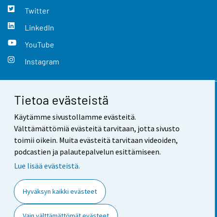
Twitter
LinkedIn
YouTube
Instagram
Tietoa evästeistä
Yhteystiedot
Käytämme sivustollamme evästeitä.
Palaute
Välttämättömiä evästeitä tarvitaan, jotta sivusto
toimii oikein. Muita evästeitä tarvitaan videoiden,
Käyttöehdot
podcastien ja palautepalvelun esittämiseen.
Tietosuoja
Lue lisää evästeistä.
Saavutettavuus
Hyväksyn kaikki evästeet
Tietoa sivustosta
Vain välttämättömät evästeet