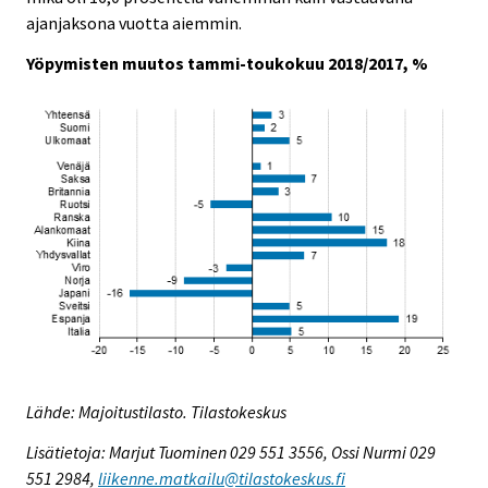
ajanjaksona vuotta aiemmin.
Yöpymisten muutos tammi-toukokuu 2018/2017, %
Lähde: Majoitustilasto. Tilastokeskus
Lisätietoja: Marjut Tuominen 029 551 3556, Ossi Nurmi 029
551 2984,
liikenne.matkailu@tilastokeskus.fi