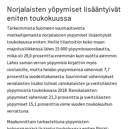
Norjalaisten yöpymiset lisääntyivät
eniten toukokuussa
Tärkeimmistä Suomeen suuntautuvista
matkailijamaista norjalaisten yöpymiset lisääntyivät
toukokuussa eniten. Heille tilastoitiin koko maan
majoitusliikkeissä lähes 15 000 yöpymisvuorokautta,
mikä oli 29,0 prosenttia enemmän kuin vuotta aiemmin.
Lähes saman verran yöpymisiä kirjattiin myös
virolaisille, mutta heidän yöpymisensä vähenivät 7,7
prosenttia vuodentakaisesta. Suurimmat vähennykset
venäläisten lisäksi tulivat ranskalaisten ja sveitsiläisten
yöpymisistä toukokuussa 2018. Ranskalaisten
yöpymiset vähenivät 21,3 prosenttia ja sveitsiläisten
yöpymiset 15,1 prosenttia viime vuoden toukokuuhun
verrattuna.
Maakunnittain tarkasteltuna yöpymisten
kokonaismäärä lisääntyi toukokuussa eniten Päijät-