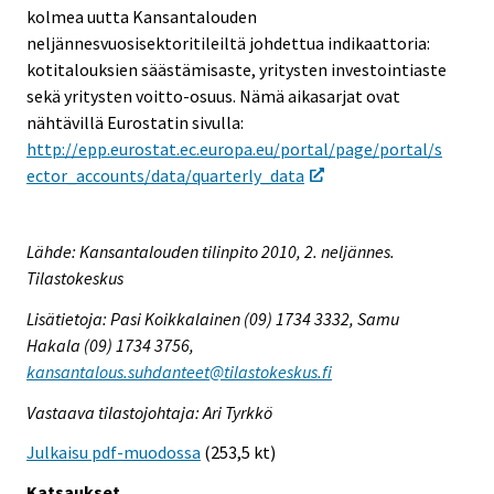
kolmea uutta Kansantalouden
neljännesvuosisektoritileiltä johdettua indikaattoria:
kotitalouksien säästämisaste, yritysten investointiaste
sekä yritysten voitto-osuus. Nämä aikasarjat ovat
nähtävillä Eurostatin sivulla:
http://epp.eurostat.ec.europa.eu/portal/page/portal/s
ector_accounts/data/quarterly_data
Lähde: Kansantalouden tilinpito 2010, 2. neljännes.
Tilastokeskus
Lisätietoja: Pasi Koikkalainen (09) 1734 3332, Samu
Hakala (09) 1734 3756,
kansantalous.suhdanteet@tilastokeskus.fi
Vastaava tilastojohtaja: Ari Tyrkkö
Julkaisu pdf-muodossa
(253,5 kt)
Katsaukset