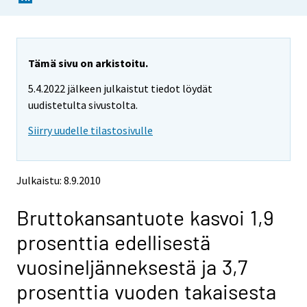
o
o
o
u
u
u
a
a
a
r
r
r
e
e
Tämä sivu on arkistoitu.
m
m
e
5.4.2022 jälkeen julkaistut tiedot löydät
o
o
m
v
v
uudistetulta sivustolta.
o
i
i
v
Siirry uudelle tilastosivulle
n
n
i
g
g
t
t
n
o
o
g
Julkaistu: 8.9.2010
a
a
t
n
n
o
Bruttokansantuote kasvoi 1,9
o
o
a
t
t
prosenttia edellisestä
h
h
n
e
e
o
vuosineljänneksestä ja 3,7
r
r
t
s
s
prosenttia vuoden takaisesta
h
e
e