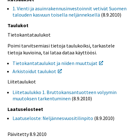
1. Vienti ja asuinrakennusinvestoinnit vetivät Suomen
talouden kasvuun toisella neljänneksellä
(8.9.2010)
Taulukot
Tietokantataulukot
Poimi tarvitsemiasi tietoja taulukoiksi, tarkastele
tietoja kuvioina, tai lataa dataa käyttöösi.
Tietokantataulukot ja niiden muuttujat
Arkistoidut taulukot
Liitetaulukot
Liitetaulukko 1. Bruttokansantuotteen volyymin
muutoksen tarkentuminen
(8.9.2010)
Laatuselosteet
Laatuseloste: Neljännesvuositilinpito
(8.9.2010)
Päivitetty 8.9.2010