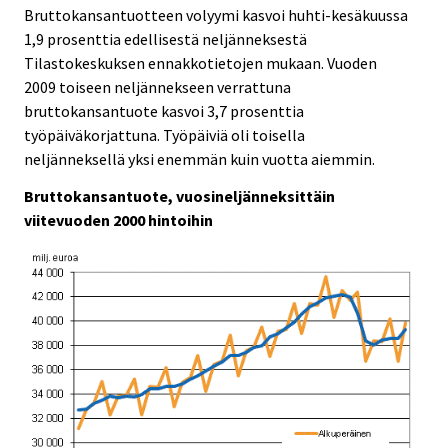
e
r
r
Bruttokansantuotteen volyymi kasvoi huhti-kesäkuussa
v
v
r
1,9 prosenttia edellisestä neljänneksestä
i
i
s
Tilastokeskuksen ennakkotietojen mukaan. Vuoden
c
c
e
e
e
2009 toiseen neljännekseen verrattuna
r
.
.
bruttokansantuote kasvoi 3,7 prosenttia
v
työpäiväkorjattuna. Työpäiviä oli toisella
i
neljänneksellä yksi enemmän kuin vuotta aiemmin.
c
e
Bruttokansantuote, vuosineljänneksittäin
.
viitevuoden 2000 hintoihin