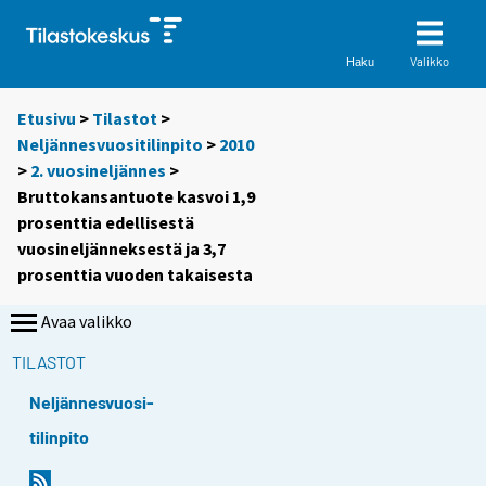
Valikko
Haku
Etusivu
>
Tilastot
>
Neljännesvuositilinpito
>
2010
>
2. vuosineljännes
>
Bruttokansantuote kasvoi 1,9
prosenttia edellisestä
vuosineljänneksestä ja 3,7
prosenttia vuoden takaisesta
Avaa valikko
TILASTOT
Neljännesvuosi-
tilinpito
Y
Y
Y