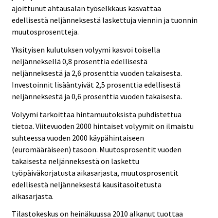
ajoittunut ahtausalan työselkkaus kasvattaa
edellisestä neljänneksestä laskettuja viennin ja tuonnin
muutosprosentteja.
Yksityisen kulutuksen volyymi kasvoi toisella
neljänneksellä 0,8 prosenttia edellisestä
neljänneksestä ja 2,6 prosenttia vuoden takaisesta.
Investoinnit lisääntyivät 2,5 prosenttia edellisestä
neljänneksestä ja 0,6 prosenttia vuoden takaisesta.
Volyymi tarkoittaa hintamuutoksista puhdistettua
tietoa. Viitevuoden 2000 hintaiset volyymit on ilmaistu
suhteessa vuoden 2000 käypähintaiseen
(euromääräiseen) tasoon. Muutosprosentit vuoden
takaisesta neljänneksestä on laskettu
työpäiväkorjatusta aikasarjasta, muutosprosentit
edellisestä neljänneksestä kausitasoitetusta
aikasarjasta.
Tilastokeskus on heinäkuussa 2010 alkanut tuottaa