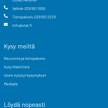
Vaihde
029 551 1000
Tietopalvelu
029 551 2220
info@stat.fi
Kysy meiltä
Neuvonta ja tietopalvelu
Kysy tilastoista
Usein kysytyt kysymykset
Medialle
Löydä nopeasti