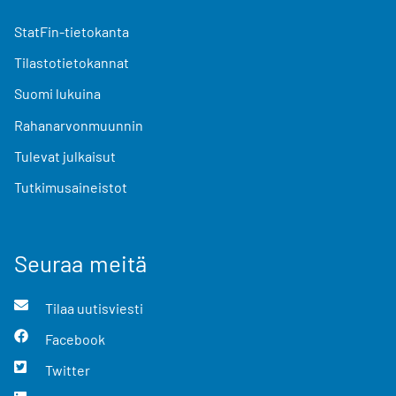
StatFin-tietokanta
Tilastotietokannat
Suomi lukuina
Rahanarvonmuunnin
Tulevat julkaisut
Tutkimusaineistot
Seuraa meitä
Tilaa uutisviesti
Facebook
Twitter