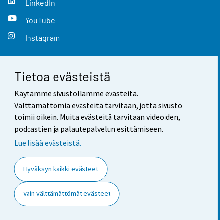
LinkedIn
YouTube
Instagram
Tietoa evästeistä
Yhteystiedot
Käytämme sivustollamme evästeitä.
Palaute
Välttämättömiä evästeitä tarvitaan, jotta sivusto
toimii oikein. Muita evästeitä tarvitaan videoiden,
Käyttöehdot
podcastien ja palautepalvelun esittämiseen.
Tietosuoja
Lue lisää evästeistä.
Saavutettavuus
Hyväksyn kaikki evästeet
Tietoa sivustosta
Vain välttämättömät evästeet
Evästeasetukset