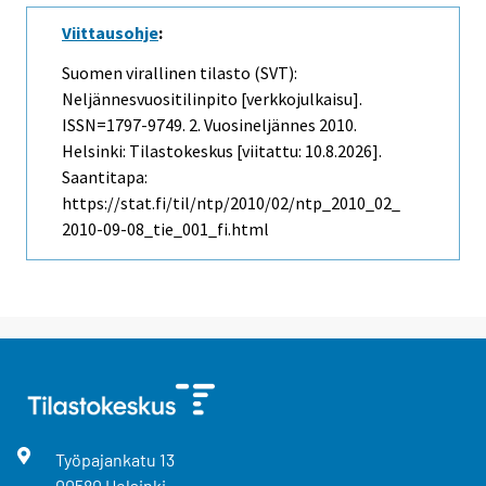
Viittausohje
:
Suomen virallinen tilasto (SVT):
Neljännesvuositilinpito [verkkojulkaisu].
ISSN=1797-9749.
2. Vuosineljännes
2010.
Helsinki: Tilastokeskus [viitattu: 10.8.2026].
Saantitapa:
https://stat.fi/til/ntp/2010/02/ntp_2010_02_
2010-09-08_tie_001_fi.html
Työpajankatu
13
00580
Helsinki