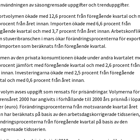
användningen av säsongrensade uppgifter och trenduppgifter.
ortvolymen ökade med 12,6 procent från föregående kvartal och
procent från året innan. Importen ökade med 6,6 procent från
gående kvartal och med 3,7 procent från året innan. Arbetskonfli
 stuveribranschen i mars ökar förändringsprocenterna för expor
 importen som beräknats från föregående kvartal.
ymen av den privata konsumtionen ökade under andra kvartalet m
procent jämfört med föregående kvartal och med 2,6 procent från
 innan. Investeringarna ökade med 2,5 procent från föregående
tal och med 0,6 procent från året innan.
volym avses uppgift som rensats för prisändringar. Volymerna för
rensåret 2000 har angivits i förhållande till 2000 års prisnivå i löp
er (euro). Förändringsprocenterna från motsvarande kvartal året
n har beräknats på basis av den arbetsdagskorrigerade tidsserien
ndringsprocenterna från föregående kvartal på basis av den
ngrensade tidsserien.