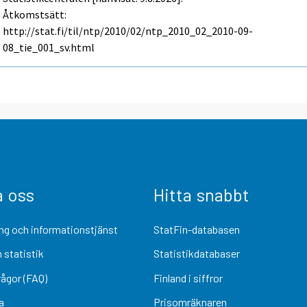
Åtkomstsätt:
http://stat.fi/til/ntp/2010/02/ntp_2010_02_2010-09-
08_tie_001_sv.html
a oss
Hitta snabbt
ng och informationstjänst
StatFin-databasen
 statistik
Statistikdatabaser
rågor (FAQ)
Finland i siffror
a
Prisomräknaren