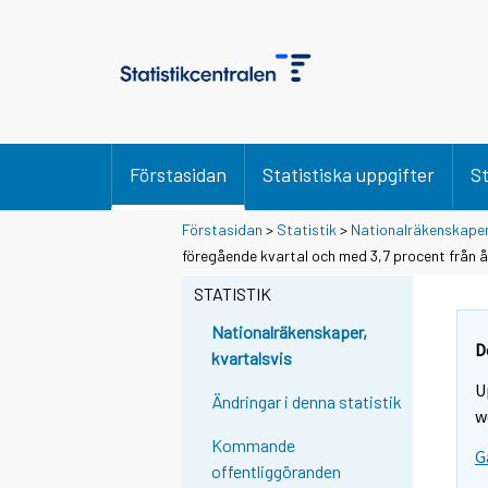
Förstasidan
Statistiska uppgifter
St
Förstasidan
>
Statistik
>
Nationalräkenskaper
Y
Y
Y
föregående kvartal och med 3,7 procent från å
o
o
o
u
u
STATISTIK
u
a
a
a
r
r
Nationalräkenskaper,
r
e
e
D
kvartalsvis
m
m
e
U
o
o
m
Ändringar i denna statistik
v
v
w
o
i
i
Kommande
v
G
n
n
offentliggöranden
i
g
g