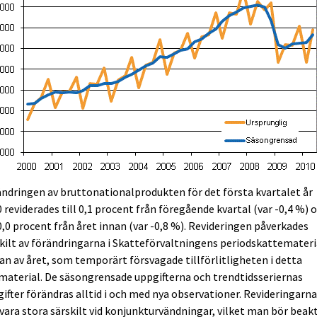
ndringen av bruttonationalprodukten för det första kvartalet år
 reviderades till 0,1 procent från föregående kvartal (var -0,4 %) 
 0,0 procent från året innan (var -0,8 %). Revideringen påverkades
kilt av förändringarna i Skatteförvaltningens periodskattemateria
an av året, som temporärt försvagade tillförlitligheten i detta
material. De säsongrensade uppgifterna och trendtidsseriernas
ifter förändras alltid i och med nya observationer. Revideringarn
vara stora särskilt vid konjunkturvändningar, vilket man bör beak