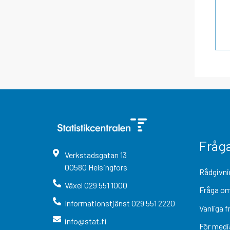
Fråg
Verkstadsgatan
13
00580
Helsingfors
Rådgivni
Växel
029 551 1000
Fråga om
Informationstjänst
029 551 2220
Vanliga f
info@stat.fi
För medi