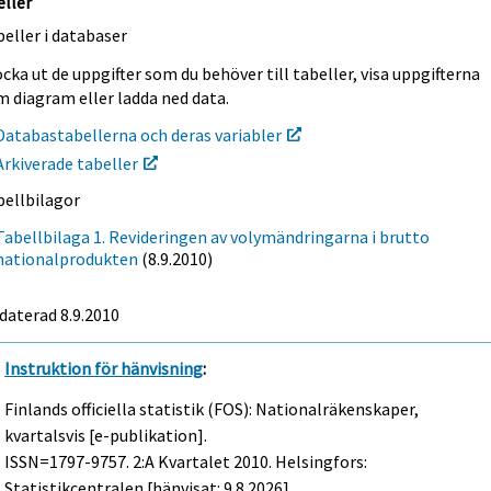
eller
eller i databaser
cka ut de uppgifter som du behöver till tabeller, visa uppgifterna
m diagram eller ladda ned data.
Databastabellerna och deras variabler
Arkiverade tabeller
bellbilagor
Tabellbilaga 1. Revideringen av volymändringarna i brutto
nationalprodukten
(8.9.2010)
daterad 8.9.2010
Instruktion för hänvisning
:
Finlands officiella statistik (FOS): Nationalräkenskaper,
kvartalsvis [e-publikation].
ISSN=1797-9757.
2:a Kvartalet
2010. Helsingfors:
Statistikcentralen [hänvisat: 9.8.2026].