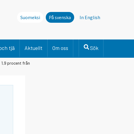
Suomeksi
På svenska
In English
och tjä
Aktuellt
Om oss
Sök
1,9 procent från