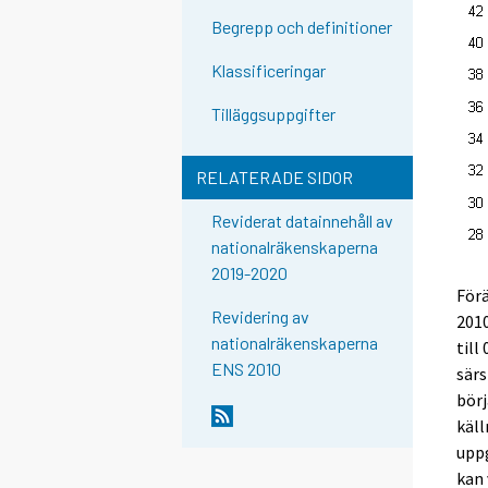
Begrepp och definitioner
Klassificeringar
Tilläggsuppgifter
RELATERADE SIDOR
Reviderat datainnehåll av
nationalräkenskaperna
2019-2020
Förä
Revidering av
2010
nationalräkenskaperna
till
ENS 2010
särs
börj
käll
uppg
kan 