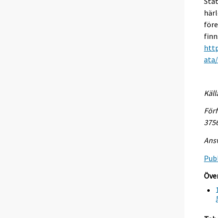
Stat
härl
före
finn
http
ata
Käll
Förf
375
Ansv
Publ
Över