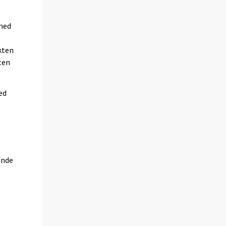
 med
kten
ten
ed
ande
,