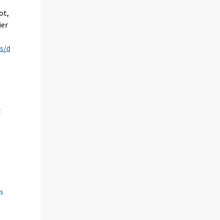
ot,
ier
s/d
4
s