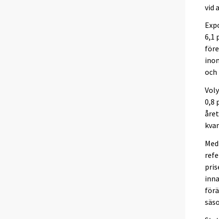
vid 
Exp
6,1 
före
inom
och
Vol
0,8 
året
kvar
Med 
refe
pris
inna
förä
säso