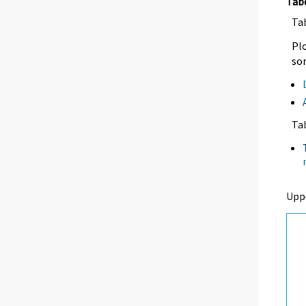
Tab
Tab
Plo
so
Ta
Upp