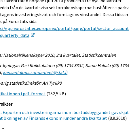
istikcentralen började i juli 2010 producera tre nya indikatorer
edda från de kvartalsvisa sektorräkenskaperna: hushållens sparkv
tagens investeringskvot och företagens vinstandel. Dessa tidsser
s på Eurostats sida:
://epp.eurostat.ec.europa.eu/portal/page/portal/sector_account
/quarterly_data
a: Nationalräkenskaper 2010, 2:a kvartalet. Statistikcentralen
rågningar: Pasi Koikkalainen (09) 1734 3332, Samu Hakala (09) 173
6,
kansantalous.suhdanteet@stat.fi
arig statistikdirektör: Ari Tyrkkö
ikationen i pdf-format
(252,5 kB)
sikter
1. Exporten och investeringarna inom bostadsbyggandet gav skjut
åt ökningen av Finlands ekonomi under andra kvartalet
(8.9.2010)