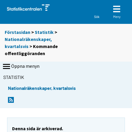
Meny
Sök
Förstasidan
>
Statistik
>
Nationalräkenskaper,
kvartalsvis
> Kommande
offentliggöranden
Öppna menyn
STATISTIK
Nationalräkenskaper, kvartalsvis
Denna sida är arkiverad.