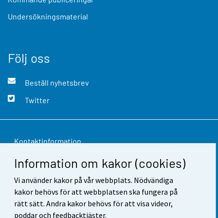
Undersökningsmaterial
Följ oss
Beställ nyhetsbrev
Twitter
Kontaktinformation
Information om kakor (cookies)
Respons
Vi använder kakor på vår webbplats. Nödvändiga
Användarvillkor
kakor behövs för att webbplatsen ska fungera på
Dataskydd
rätt sätt. Andra kakor behövs för att visa videor,
poddar och feedbacktjäster.