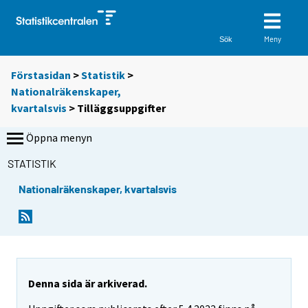
Meny
Sök
Förstasidan
>
Statistik
>
Nationalräkenskaper,
kvartalsvis
> Tilläggsuppgifter
Öppna menyn
STATISTIK
Nationalräkenskaper, kvartalsvis
Denna sida är arkiverad.