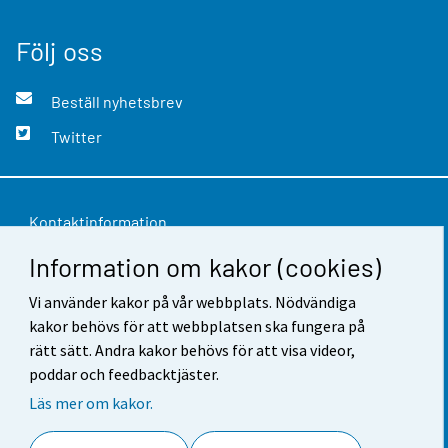
Följ oss
Beställ nyhetsbrev
Twitter
Kontaktinformation
Information om kakor (cookies)
Respons
Användarvillkor
Vi använder kakor på vår webbplats. Nödvändiga
kakor behövs för att webbplatsen ska fungera på
Dataskydd
rätt sätt. Andra kakor behövs för att visa videor,
poddar och feedbacktjäster.
Tillgänglighet
Läs mer om kakor.
Information om webbplatsen