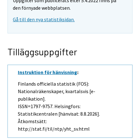
Uppgifter som publicerats efter 5.4.2022 finns på
den förnyade webbplatsen.
Gå till den nya statistiksidan.
Tilläggsuppgifter
Instruktion för hänvisning
:
Finlands officiella statistik (FOS):
Nationalräkenskaper, kvartalsvis [e-
publikation].
ISSN=1797-9757. Helsingfors:
Statistikcentralen [hänvisat: 8.8.2026].
Åtkomstsätt:
http://stat.fi/til/ntp/yht_sv.html