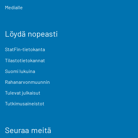
Medialle
Löydä nopeasti
StatFin-tietokanta
Tilastotietokannat
Suomi lukuina
Rahanarvonmuunnin
Tulevat julkaisut
Tutkimusaineistot
Seuraa meitä