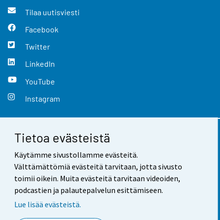
Tilaa uutisviesti
Facebook
Twitter
LinkedIn
YouTube
Instagram
Tietoa evästeistä
Yhteystiedot
Käytämme sivustollamme evästeitä.
Palaute
Välttämättömiä evästeitä tarvitaan, jotta sivusto
toimii oikein. Muita evästeitä tarvitaan videoiden,
Käyttöehdot
podcastien ja palautepalvelun esittämiseen.
Tietosuoja
Lue lisää evästeistä.
Saavutettavuus