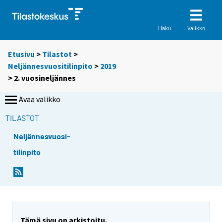
Valikko
Haku
Etusivu
>
Tilastot
>
Neljännesvuositilinpito
>
2019
>
2. vuosineljännes
Avaa valikko
TILASTOT
Neljännesvuosi-
tilinpito
Tämä sivu on arkistoitu.