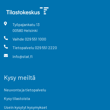
Työpajankatu
13
00580
Helsinki
Vaihde
029 551 1000
Tietopalvelu
029 551 2220
info@stat.fi
Kysy meiltä
Neuvonta ja tietopalvelu
Kysy tilastoista
Usein kysytyt kysymykset