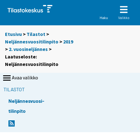
Valikko
Haku
Etusivu
>
Tilastot
>
Neljännesvuositilinpito
>
2019
>
2. vuosineljännes
>
Laatuseloste:
Neljännesvuositilinpito
Avaa valikko
TILASTOT
Neljännesvuosi-
tilinpito