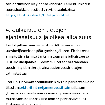
tarkentuminen on yleensä vähäistä. Tarkentumisten
suurusluokka on esitetty revisiotaulukoissa:
http://tilastokeskus.fi/til/ntp/rev.html
4. Julkaistujen tietojen
ajantasaisuus ja oikea-aikaisuus
Tiedot julkaistaan viimeistään 60 päivää kunkin
vuosineljänneksen päättymisen jälkeen. Tiedot ovat
ennakollisia ja niitä tarkennetaan aina julkaistaessa
uusi vuosineljännes. Tiedot muutetaan vastaamaan
vuositilinpidon tietoja aina uusien vuositietojen
valmistuttua.
StatFin-tietokantataulukoiden tietoja päivitetään aina
tilaston
sektoritilit neljännesvuosittain
julkaisun
yhteydessä (maaliskuussa noin 75 päivän viiveellä ja
muina vuosineljänneksinä noin 85 päivän viiveellä).
Tarkemmat julkaisuajat: