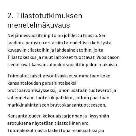
2. Tilastotutkimuksen
menetelmäkuvaus
Neljännesvuositilinpito on johdettu tilasto. Sen
laadinta perustuu erilaisiin taloudellista kehitystä
kuvaaviin tilastoihin ja lähdeaineistoihin, joita
Tilastokeskus ja muut laitokset tuottavat. Vuositason
tiedot ovat kansantalouden vuositilinpidon mukaisia.
Toimialoittaiset arvonlisäykset summataan koko
kansantalouden perushintaiseksi
bruttoarvonlisäykseksi, johon lisätään tuoteverot ja
vähennetään tuotetukipalkkiot, jolloin päästään
markkinahintaiseen bruttokansantuotteeseen.
Kansantalouden kokonaistarjonnan ja -kysynnän
erotuksena näytetään tilastollinen ero.
Tulonäkökulmasta laskettuna residuaaliksi jää