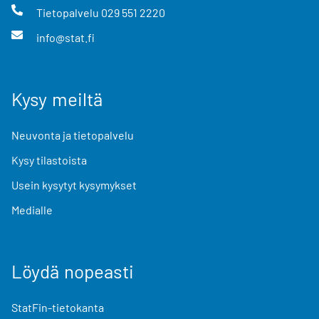
Tietopalvelu
029 551 2220
info@stat.fi
Kysy meiltä
Neuvonta ja tietopalvelu
Kysy tilastoista
Usein kysytyt kysymykset
Medialle
Löydä nopeasti
StatFin-tietokanta