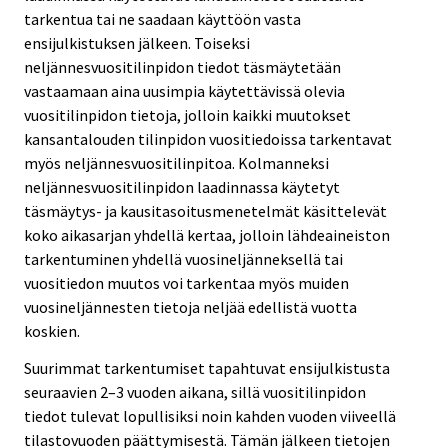
tarkentua tai ne saadaan käyttöön vasta
ensijulkistuksen jälkeen. Toiseksi
neljännesvuositilinpidon tiedot täsmäytetään
vastaamaan aina uusimpia käytettävissä olevia
vuositilinpidon tietoja, jolloin kaikki muutokset
kansantalouden tilinpidon vuositiedoissa tarkentavat
myös neljännesvuositilinpitoa. Kolmanneksi
neljännesvuositilinpidon laadinnassa käytetyt
täsmäytys- ja kausitasoitusmenetelmät käsittelevät
koko aikasarjan yhdellä kertaa, jolloin lähdeaineiston
tarkentuminen yhdellä vuosineljänneksellä tai
vuositiedon muutos voi tarkentaa myös muiden
vuosineljännesten tietoja neljää edellistä vuotta
koskien.
Suurimmat tarkentumiset tapahtuvat ensijulkistusta
seuraavien 2–3 vuoden aikana, sillä vuositilinpidon
tiedot tulevat lopullisiksi noin kahden vuoden viiveellä
tilastovuoden päättymisestä. Tämän jälkeen tietojen