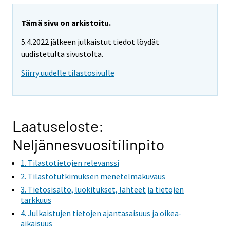
Tämä sivu on arkistoitu.
5.4.2022 jälkeen julkaistut tiedot löydät
uudistetulta sivustolta.
Siirry uudelle tilastosivulle
Laatuseloste:
Neljännesvuositilinpito
1. Tilastotietojen relevanssi
2. Tilastotutkimuksen menetelmäkuvaus
3. Tietosisältö, luokitukset, lähteet ja tietojen
tarkkuus
4. Julkaistujen tietojen ajantasaisuus ja oikea-
aikaisuus