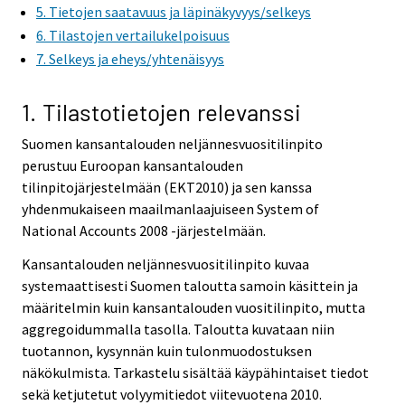
5. Tietojen saatavuus ja läpinäkyvyys/selkeys
6. Tilastojen vertailukelpoisuus
7. Selkeys ja eheys/yhtenäisyys
1. Tilastotietojen relevanssi
Suomen kansantalouden neljännesvuositilinpito
perustuu Euroopan kansantalouden
tilinpitojärjestelmään (EKT2010) ja sen kanssa
yhdenmukaiseen maailmanlaajuiseen System of
National Accounts 2008 -järjestelmään.
Kansantalouden neljännesvuositilinpito kuvaa
systemaattisesti Suomen taloutta samoin käsittein ja
määritelmin kuin kansantalouden vuositilinpito, mutta
aggregoidummalla tasolla. Taloutta kuvataan niin
tuotannon, kysynnän kuin tulonmuodostuksen
näkökulmista. Tarkastelu sisältää käypähintaiset tiedot
sekä ketjutetut volyymitiedot viitevuotena 2010.