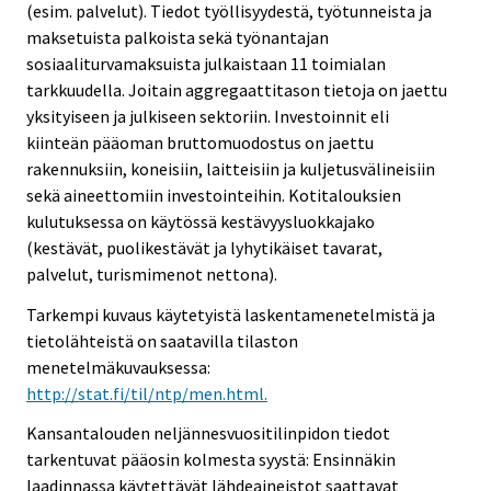
(esim. palvelut). Tiedot työllisyydestä, työtunneista ja
maksetuista palkoista sekä työnantajan
sosiaaliturvamaksuista julkaistaan 11 toimialan
tarkkuudella. Joitain aggregaattitason tietoja on jaettu
yksityiseen ja julkiseen sektoriin. Investoinnit eli
kiinteän pääoman bruttomuodostus on jaettu
rakennuksiin, koneisiin, laitteisiin ja kuljetusvälineisiin
sekä aineettomiin investointeihin. Kotitalouksien
kulutuksessa on käytössä kestävyysluokkajako
(kestävät, puolikestävät ja lyhytikäiset tavarat,
palvelut, turismimenot nettona).
Tarkempi kuvaus käytetyistä laskentamenetelmistä ja
tietolähteistä on saatavilla tilaston
menetelmäkuvauksessa:
http://stat.fi/til/ntp/men.html.
Kansantalouden neljännesvuositilinpidon tiedot
tarkentuvat pääosin kolmesta syystä: Ensinnäkin
laadinnassa käytettävät lähdeaineistot saattavat