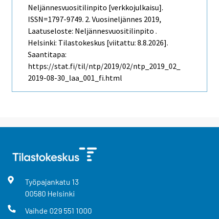
Neljännesvuositilinpito [verkkojulkaisu].
ISSN=1797-9749.
2. Vuosineljännes
2019,
Laatuseloste: Neljännesvuositilinpito .
Helsinki: Tilastokeskus [viitattu: 8.8.2026].
Saantitapa:
https://stat.fi/til/ntp/2019/02/ntp_2019_02_
2019-08-30_laa_001_fi.html
Työpajankatu
13
00580
Helsinki
Vaihde
029 551 1000