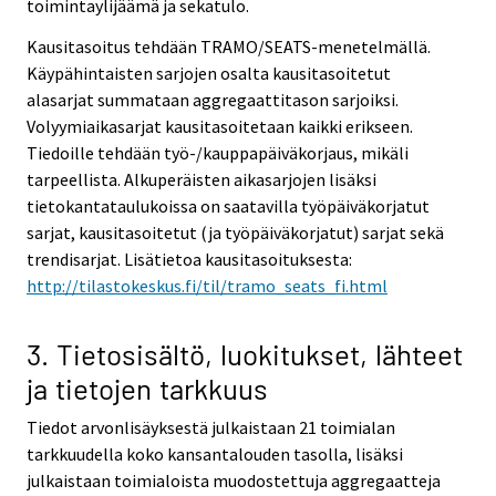
toimintaylijäämä ja sekatulo.
Kausitasoitus tehdään TRAMO/SEATS-menetelmällä.
Käypähintaisten sarjojen osalta kausitasoitetut
alasarjat summataan aggregaattitason sarjoiksi.
Volyymiaikasarjat kausitasoitetaan kaikki erikseen.
Tiedoille tehdään työ-/kauppapäiväkorjaus, mikäli
tarpeellista. Alkuperäisten aikasarjojen lisäksi
tietokantataulukoissa on saatavilla työpäiväkorjatut
sarjat, kausitasoitetut (ja työpäiväkorjatut) sarjat sekä
trendisarjat. Lisätietoa kausitasoituksesta:
http://tilastokeskus.fi/til/tramo_seats_fi.html
3. Tietosisältö, luokitukset, lähteet
ja tietojen tarkkuus
Tiedot arvonlisäyksestä julkaistaan 21 toimialan
tarkkuudella koko kansantalouden tasolla, lisäksi
julkaistaan toimialoista muodostettuja aggregaatteja