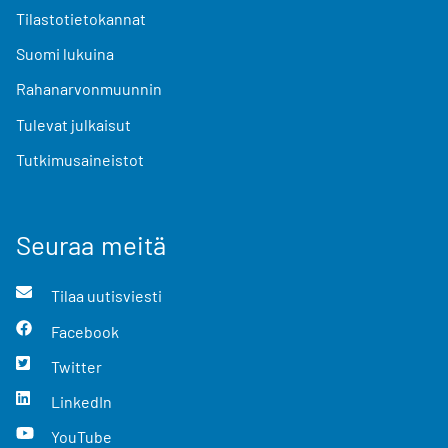
Tilastotietokannat
Suomi lukuina
Rahanarvonmuunnin
Tulevat julkaisut
Tutkimusaineistot
Seuraa meitä
Tilaa uutisviesti
Facebook
Twitter
LinkedIn
YouTube