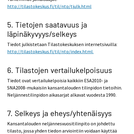
http://tilastokeskus.fi/til/ntp/tjulk.html
5. Tietojen saatavuus ja
läpinäkyvyys/selkeys
Tiedot julkistetaan Tilastokeskuksen internetsivuilla:
http://tilastokeskus.fi/til/ntp/index.html.
6. Tilastojen vertailukelpoisuus
Tiedot ovat vertailukelpoisia kaikkiin ESA2010- ja
SNA2008-mukaisiin kansantalouden tilinpidon tietoihin.
Neljännestilinpidon aikasarjat alkavat vuodesta 1990.
7. Selkeys ja eheys/yhtenäisyys
Kansantalouden neljännesvuositilinpito on johdettu
tilasto, jossa yhden tiedon arviointiin voidaan käyttää