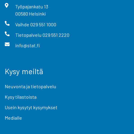
Työpajankatu
13
00580
Helsinki
Vaihde
029 551 1000
Tietopalvelu
029 551 2220
info@stat.fi
Kysy meiltä
Neuvonta ja tietopalvelu
Kysy tilastoista
Usein kysytyt kysymykset
Medialle