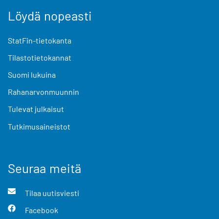
Löydä nopeasti
StatFin-tietokanta
Tilastotietokannat
Suomi lukuina
Rahanarvonmuunnin
Tulevat julkaisut
Tutkimusaineistot
Seuraa meitä
Tilaa uutisviesti
Facebook