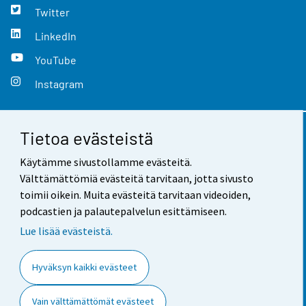
Twitter
LinkedIn
YouTube
Instagram
Tietoa evästeistä
Yhteystiedot
Käytämme sivustollamme evästeitä.
Palaute
Välttämättömiä evästeitä tarvitaan, jotta sivusto
toimii oikein. Muita evästeitä tarvitaan videoiden,
Käyttöehdot
podcastien ja palautepalvelun esittämiseen.
Tietosuoja
Lue lisää evästeistä.
Saavutettavuus
Hyväksyn kaikki evästeet
Tietoa sivustosta
Vain välttämättömät evästeet
Evästeasetukset