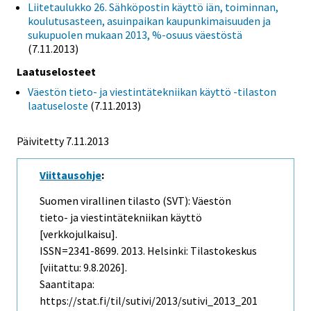
Liitetaulukko 26. Sähköpostin käyttö iän, toiminnan,
koulutusasteen, asuinpaikan kaupunkimaisuuden ja
sukupuolen mukaan 2013, %-osuus väestöstä
(7.11.2013)
Laatuselosteet
Väestön tieto- ja viestintätekniikan käyttö -tilaston
laatuseloste
(7.11.2013)
Päivitetty 7.11.2013
Viittausohje
:
Suomen virallinen tilasto (SVT): Väestön
tieto- ja viestintätekniikan käyttö
[verkkojulkaisu].
ISSN=2341-8699. 2013. Helsinki: Tilastokeskus
[viitattu: 9.8.2026].
Saantitapa:
https://stat.fi/til/sutivi/2013/sutivi_2013_201