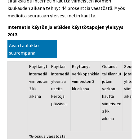
tilauksia oli internetin kautta viimeisten kolmen
kuukauden aikana tehnyt 44 prosenttia väestöstä. Myös
medioita seurataan yleisesti netin kautta.
Internetin käytön ja eräiden käyttötapojen yleisyys
2013
Avaa taulukko
suurempana
Käyttänyt
Käyttää
Käyttänyt
Ostanut
Seurann
internetiä
internetiä
verkkopankkia
tai tilannut
jotain
viimeisten
yleensä
viimeisten 3
jotain
yhteisö
3 kk
useita
kk aikana
verkon
viimeist
aikana
kertoja
kautta
aikana
päivässä
viimeisten
3 kk
aikana
%-osuus väestöstä