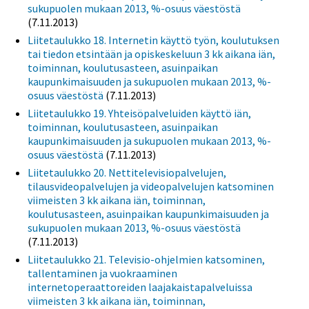
sukupuolen mukaan 2013, %-osuus väestöstä
(7.11.2013)
Liitetaulukko 18. Internetin käyttö työn, koulutuksen
tai tiedon etsintään ja opiskeskeluun 3 kk aikana iän,
toiminnan, koulutusasteen, asuinpaikan
kaupunkimaisuuden ja sukupuolen mukaan 2013, %-
osuus väestöstä
(7.11.2013)
Liitetaulukko 19. Yhteisöpalveluiden käyttö iän,
toiminnan, koulutusasteen, asuinpaikan
kaupunkimaisuuden ja sukupuolen mukaan 2013, %-
osuus väestöstä
(7.11.2013)
Liitetaulukko 20. Nettitelevisiopalvelujen,
tilausvideopalvelujen ja videopalvelujen katsominen
viimeisten 3 kk aikana iän, toiminnan,
koulutusasteen, asuinpaikan kaupunkimaisuuden ja
sukupuolen mukaan 2013, %-osuus väestöstä
(7.11.2013)
Liitetaulukko 21. Televisio-ohjelmien katsominen,
tallentaminen ja vuokraaminen
internetoperaattoreiden laajakaistapalveluissa
viimeisten 3 kk aikana iän, toiminnan,