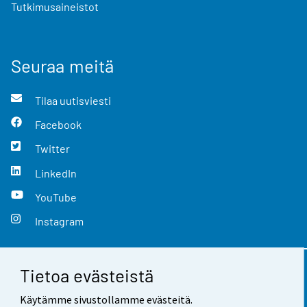
Tutkimusaineistot
Seuraa meitä
Tilaa uutisviesti
Facebook
Twitter
LinkedIn
YouTube
Instagram
Tietoa evästeistä
Yhteystiedot
Käytämme sivustollamme evästeitä.
Palaute