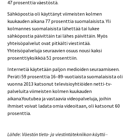
47 prosenttia väestöstä.
Sähköpostia oli käyttänyt viimeisten kolmen
kuukauden aikana 77 prosenttia suomalaisista. Yli
kolmannes suomalaisista lähettää tai lukee
sähköpostia päivittäin tai lähes päivittäin. Myös
yhteisöpalvelut ovat pitkälti viestintää.
Yhteisöpalveluja seuraavien osuus nousi kaksi
prosenttiyksikköä 51 prosenttiin.
Internetiä käytetään paljon medioiden seuraamiseen.
Peräti 59 prosenttia 16–89-vuotiaista suomalaisista oli
vuonna 2013 katsonut televisioyhtiöiden netti-tv-
palveluita viimeisten kolmen kuukauden
aikana.Youtubea ja vastaavia videopalveluja, joihin
ihmiset voivat ladata omia videoitaan, oli katsonut 60
prosenttia.
Lähde: Väestön tieto- ja viestintätekniikan käyttö -