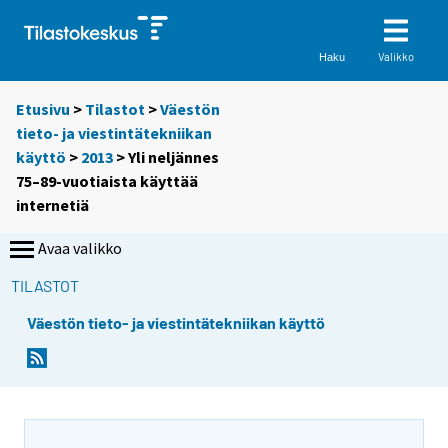
Valikko
Haku
Etusivu
>
Tilastot
>
Väestön
tieto- ja viestintätekniikan
käyttö
>
2013
> Yli neljännes
75–89-vuotiaista käyttää
internetiä
Avaa valikko
TILASTOT
Väestön tieto- ja viestintätekniikan käyttö