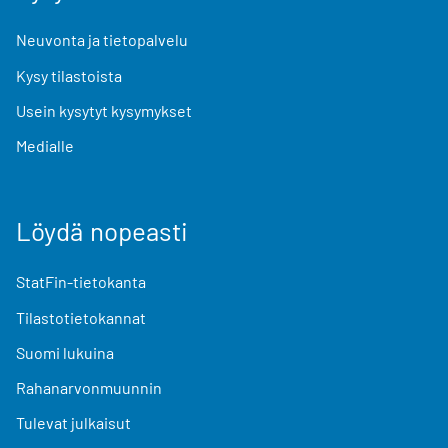
Neuvonta ja tietopalvelu
Kysy tilastoista
Usein kysytyt kysymykset
Medialle
Löydä nopeasti
StatFin-tietokanta
Tilastotietokannat
Suomi lukuina
Rahanarvonmuunnin
Tulevat julkaisut