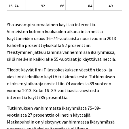
16–74
92
66
84
49
Yhä useampi suomalainen käyttää internetiä.
Viimeisten kolmen kuukauden aikana internettiä
käyttäneiden osuus 16–74-vuotiaista nousi vuonna 2013
kahdella prosenttiyksiköllä 92 prosenttiin.
Yleistyminen jatkuu lähinnä vanhemmissa ikäryhmissä,
sillä melkein kaikki alle 55-vuotiaat jo käyttävät nettiä.
Tiedot käyvät ilmi Tilastokeskuksen väestön tieto- ja
viestintätekniikan käyttö tutkimuksesta. Tutkimuksen
otoksen yläikäraja nostettiin 74 vuodesta 89 vuoteen
vuonna 2013. Koko 16–89-vuotiaasta väestöstä
internetiä käytti 85 prosenttia.
Tutkimuksen vanhimmasta ikäryhmästä 75–89-
vuotiaista 27 prosenttia oli netin käyttäjiä.
Matkapuhelin on yleistynyt vanhimmassa ikäryhmässä
nopeasti; enää yksi seitsemästä oli ilman