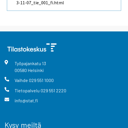
3-11-07_tie_001_fi.html
Työpajankatu
13
00580
Helsinki
Vaihde
029 551 1000
Tietopalvelu
029 551 2220
info@stat.fi
Kysy meiltä