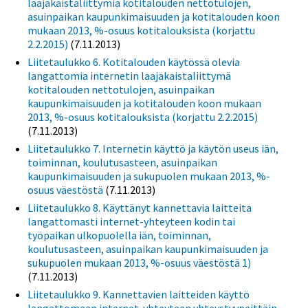
laajakaistaliittymiä kotitalouden nettotulojen,
asuinpaikan kaupunkimaisuuden ja kotitalouden koon
mukaan 2013, %-osuus kotitalouksista (korjattu
2.2.2015)
(7.11.2013)
Liitetaulukko 6. Kotitalouden käytössä olevia
langattomia internetin laajakaistaliittymä
kotitalouden nettotulojen, asuinpaikan
kaupunkimaisuuden ja kotitalouden koon mukaan
2013, %-osuus kotitalouksista (korjattu 2.2.2015)
(7.11.2013)
Liitetaulukko 7. Internetin käyttö ja käytön useus iän,
toiminnan, koulutusasteen, asuinpaikan
kaupunkimaisuuden ja sukupuolen mukaan 2013, %-
osuus väestöstä
(7.11.2013)
Liitetaulukko 8. Käyttänyt kannettavia laitteita
langattomasti internet-yhteyteen kodin tai
työpaikan ulkopuolella iän, toiminnan,
koulutusasteen, asuinpaikan kaupunkimaisuuden ja
sukupuolen mukaan 2013, %-osuus väestöstä 1)
(7.11.2013)
Liitetaulukko 9. Kannettavien laitteiden käyttö
langattomaan internet-yhteyteen yhteystyypeittäin