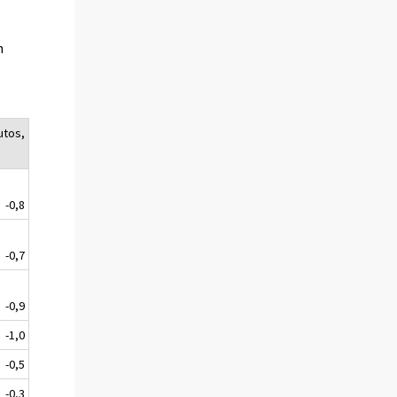
n
utos,
-0,8
-0,7
-0,9
-1,0
-0,5
-0,3