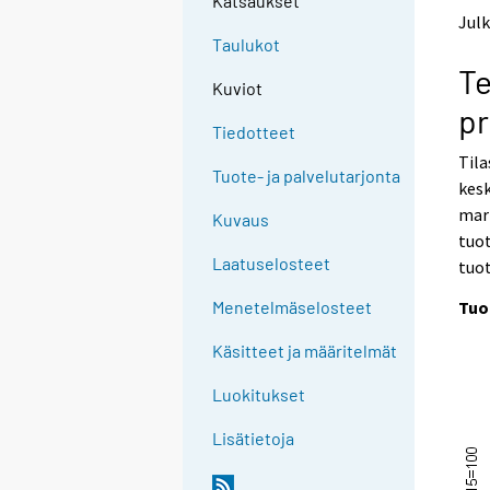
Katsaukset
t
t
Julk
o
o
Taulukot
a
a
Te
n
n
Kuviot
o
o
pr
t
t
Tiedotteet
h
h
Tila
e
e
Tuote- ja palvelutarjonta
kes
r
r
s
s
mar
Kuvaus
e
e
tuot
r
r
Laatuselosteet
tuot
v
v
i
i
Tuo
Menetelmäselosteet
c
c
e
e
Käsitteet ja määritelmät
.
.
Luokitukset
Lisätietoja