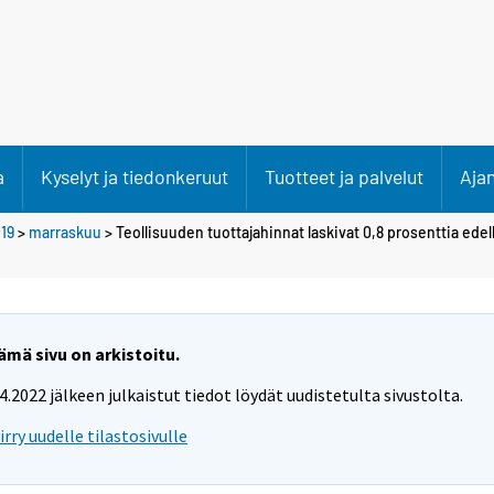
a
Kyselyt ja tiedonkeruut
Tuotteet ja palvelut
Aja
19
>
marraskuu
> Teollisuuden tuottajahinnat laskivat 0,8 prosenttia ede
ämä sivu on arkistoitu.
.4.2022 jälkeen julkaistut tiedot löydät uudistetulta sivustolta.
iirry uudelle tilastosivulle