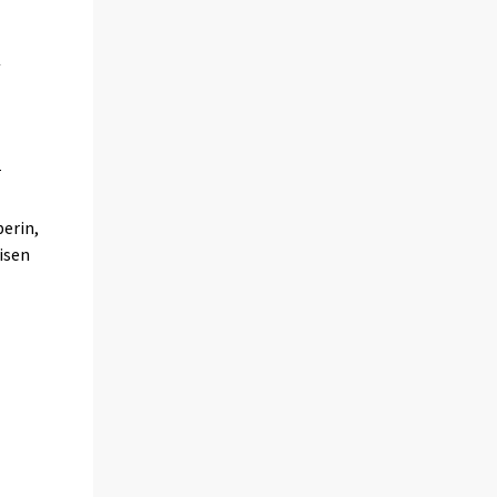
perin,
isen