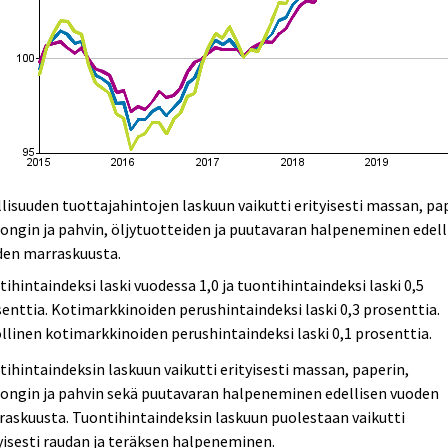
lisuuden tuottajahintojen laskuun vaikutti erityisesti massan, pa
ongin ja pahvin, öljytuotteiden ja puutavaran halpeneminen edell
den marraskuusta.
tihintaindeksi laski vuodessa 1,0 ja tuontihintaindeksi laski 0,5
enttia. Kotimarkkinoiden perushintaindeksi laski 0,3 prosenttia.
llinen kotimarkkinoiden perushintaindeksi laski 0,1 prosenttia.
tihintaindeksin laskuun vaikutti erityisesti massan, paperin,
ongin ja pahvin sekä puutavaran halpeneminen edellisen vuoden
askuusta. Tuontihintaindeksin laskuun puolestaan vaikutti
yisesti raudan ja teräksen halpeneminen.