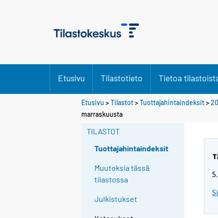
Etusivu
Tilastotieto
Tietoa tilastoist
Etusivu
>
Tilastot
>
Tuottajahintaindeksit
>
20
Y
Y
marraskuusta
o
o
u
u
TILASTOT
a
a
r
r
Tuottajahintaindeksit
e
e
T
m
m
Muutoksia tässä
5
o
o
tilastossa
v
v
S
i
i
Julkistukset
n
n
g
g