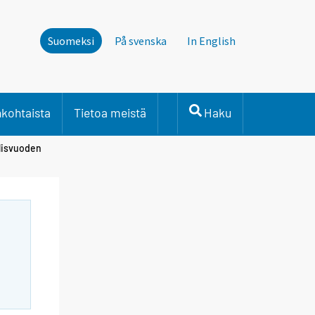
Suomeksi
På svenska
In English
nkohtaista
Tietoa meistä
Haku
llisvuoden