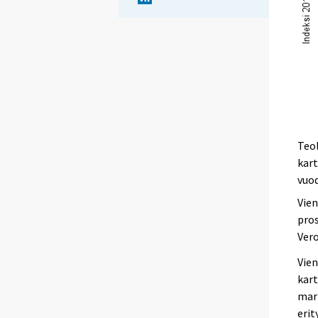
Teol
kart
vuo
Vien
pros
Vero
Vien
kart
marr
erit