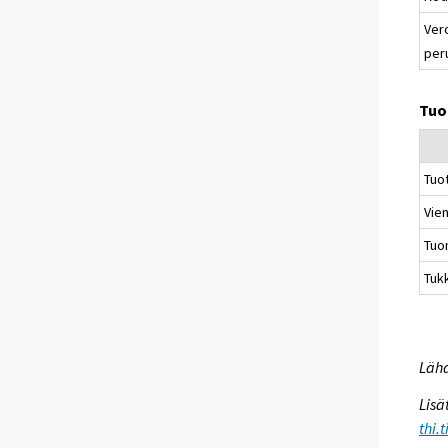
Ver
per
Tuo
Tuo
Vien
Tuo
Tuk
Lähd
Lisä
thi.