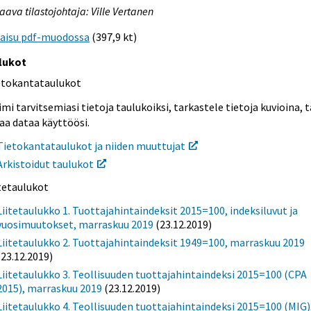
aava tilastojohtaja: Ville Vertanen
kaisu pdf-muodossa
(397,9 kt)
lukot
etokantataulukot
mi tarvitsemiasi tietoja taulukoiksi, tarkastele tietoja kuvioina, t
aa dataa käyttöösi.
Tietokantataulukot ja niiden muuttujat
Arkistoidut taulukot
itetaulukot
Liitetaulukko 1. Tuottajahintaindeksit 2015=100, indeksiluvut ja
vuosimuutokset, marraskuu 2019
(23.12.2019)
Liitetaulukko 2. Tuottajahintaindeksit 1949=100, marraskuu 2019
(23.12.2019)
Liitetaulukko 3. Teollisuuden tuottajahintaindeksi 2015=100 (CPA
2015), marraskuu 2019
(23.12.2019)
Liitetaulukko 4. Teollisuuden tuottajahintaindeksi 2015=100 (MIG)