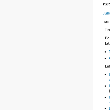
Vast
Jul
Tau
Ti
Poi
lat
Li