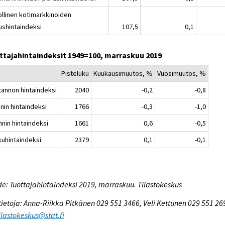
ollinen kotimarkkinoiden
ushintaindeksi
107,5
0,1
ttajahintaindeksit 1949=100, marraskuu 2019
Pisteluku
Kuukausimuutos, %
Vuosimuutos, %
tannon hintaindeksi
2040
-0,2
-0,8
nin hintaindeksi
1766
-0,3
-1,0
nnin hintaindeksi
1661
0,6
-0,5
kuhintaindeksi
2379
0,1
-0,1
e: Tuottajahintaindeksi 2019, marraskuu. Tilastokeskus
tietoja: Anna-Riikka Pitkänen 029 551 3466, Veli Kettunen 029 551 26
tilastokeskus@stat.fi