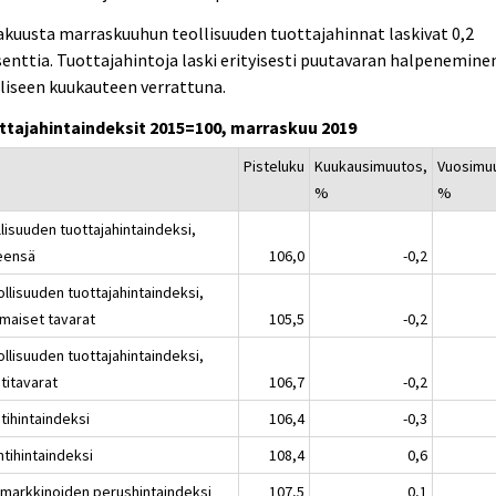
kuusta marraskuuhun teollisuuden tuottajahinnat laskivat 0,2
enttia. Tuottajahintoja laski erityisesti puutavaran halpenemine
liseen kuukauteen verrattuna.
ttajahintaindeksit 2015=100, marraskuu 2019
Pisteluku
Kuukausimuutos,
Vuosimu
%
%
lisuuden tuottajahintaindeksi,
eensä
106,0
-0,2
ollisuuden tuottajahintaindeksi,
imaiset tavarat
105,5
-0,2
ollisuuden tuottajahintaindeksi,
titavarat
106,7
-0,2
tihintaindeksi
106,4
-0,3
ntihintaindeksi
108,4
0,6
imarkkinoiden perushintaindeksi
107,5
0,1