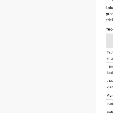
Loka
pros
edel
Tuo
Teol
yht
- Te
kot
- Te
vien
Vien
Tuo
Kot